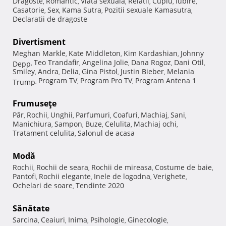
Dragoste
Romantic
Viata sexuala
Relatii
Cuplu
Iubire
,
,
,
,
,
,
Casatorie
Sex
Kama Sutra
Pozitii sexuale Kamasutra
,
,
,
,
Declaratii de dragoste
Divertisment
Meghan Markle
Kate Middleton
Kim Kardashian
Johnny
,
,
,
Teo Trandafir
Angelina Jolie
Dana Rogoz
Dani Otil
Depp
,
,
,
,
,
Smiley
Andra
Delia
Gina Pistol
Justin Bieber
Melania
,
,
,
,
,
Program TV
Program Pro TV
Program Antena 1
Trump
,
,
,
Frumuseţe
Păr
Rochii
Unghii
Parfumuri
Coafuri
Machiaj
Sani
,
,
,
,
,
,
,
Manichiura
Sampon
Buze
Celulita
Machiaj ochi
,
,
,
,
,
Tratament celulita
Salonul de acasa
,
Modă
Rochii
Rochii de seara
Rochii de mireasa
Costume de baie
,
,
,
,
Pantofi
Rochii elegante
Inele de logodna
Verighete
,
,
,
,
Ochelari de soare
Tendinte 2020
,
Sănătate
Sarcina
Ceaiuri
Inima
Psihologie
Ginecologie
,
,
,
,
,