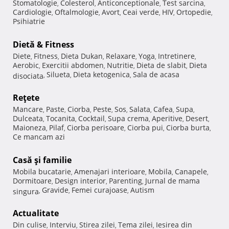
Stomatologie
Colesterol
Anticonceptionale
Test sarcina
,
,
,
,
Cardiologie
Oftalmologie
Avort
Ceai verde
HIV
Ortopedie
,
,
,
,
,
,
Psihiatrie
Dietă & Fitness
Diete
Fitness
Dieta Dukan
Relaxare
Yoga
Intretinere
,
,
,
,
,
,
Aerobic
Exercitii abdomen
Nutritie
Dieta de slabit
Dieta
,
,
,
,
Silueta
Dieta ketogenica
Sala de acasa
disociata
,
,
,
Reţete
Mancare
Paste
Ciorba
Peste
Sos
Salata
Cafea
Supa
,
,
,
,
,
,
,
,
Dulceata
Tocanita
Cocktail
Supa crema
Aperitive
Desert
,
,
,
,
,
,
Maioneza
Pilaf
Ciorba perisoare
Ciorba pui
Ciorba burta
,
,
,
,
,
Ce mancam azi
Casă şi familie
Mobila bucatarie
Amenajari interioare
Mobila
Canapele
,
,
,
,
Dormitoare
Design interior
Parenting
Jurnal de mama
,
,
,
Gravide
Femei curajoase
Autism
singura
,
,
,
Actualitate
Din culise
Interviu
Stirea zilei
Tema zilei
Iesirea din
,
,
,
,