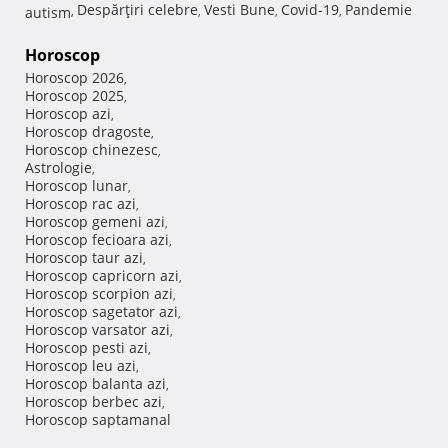
Despărţiri celebre
Vesti Bune
Covid-19
Pandemie
autism
,
,
,
,
Horoscop
Horoscop 2026
,
Horoscop 2025
,
Horoscop azi
,
Horoscop dragoste
,
Horoscop chinezesc
,
Astrologie
,
Horoscop lunar
,
Horoscop rac azi
,
Horoscop gemeni azi
,
Horoscop fecioara azi
,
Horoscop taur azi
,
Horoscop capricorn azi
,
Horoscop scorpion azi
,
Horoscop sagetator azi
,
Horoscop varsator azi
,
Horoscop pesti azi
,
Horoscop leu azi
,
Horoscop balanta azi
,
Horoscop berbec azi
,
Horoscop saptamanal