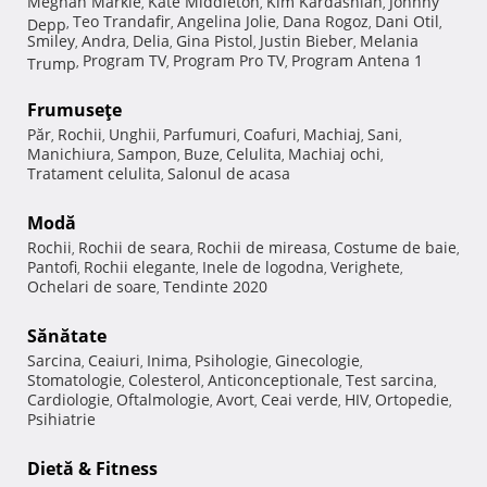
Meghan Markle
Kate Middleton
Kim Kardashian
Johnny
,
,
,
Teo Trandafir
Angelina Jolie
Dana Rogoz
Dani Otil
Depp
,
,
,
,
,
Smiley
Andra
Delia
Gina Pistol
Justin Bieber
Melania
,
,
,
,
,
Program TV
Program Pro TV
Program Antena 1
Trump
,
,
,
Frumuseţe
Păr
Rochii
Unghii
Parfumuri
Coafuri
Machiaj
Sani
,
,
,
,
,
,
,
Manichiura
Sampon
Buze
Celulita
Machiaj ochi
,
,
,
,
,
Tratament celulita
Salonul de acasa
,
Modă
Rochii
Rochii de seara
Rochii de mireasa
Costume de baie
,
,
,
,
Pantofi
Rochii elegante
Inele de logodna
Verighete
,
,
,
,
Ochelari de soare
Tendinte 2020
,
Sănătate
Sarcina
Ceaiuri
Inima
Psihologie
Ginecologie
,
,
,
,
,
Stomatologie
Colesterol
Anticonceptionale
Test sarcina
,
,
,
,
Cardiologie
Oftalmologie
Avort
Ceai verde
HIV
Ortopedie
,
,
,
,
,
,
Psihiatrie
Dietă & Fitness