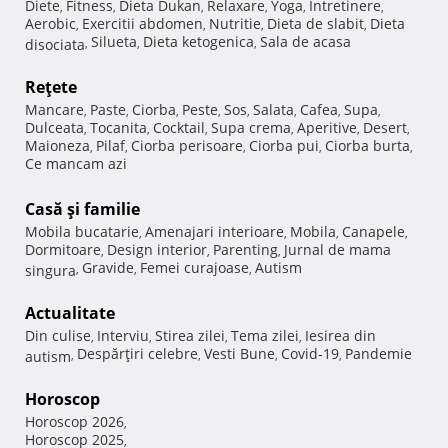
Diete
Fitness
Dieta Dukan
Relaxare
Yoga
Intretinere
,
,
,
,
,
,
Aerobic
Exercitii abdomen
Nutritie
Dieta de slabit
Dieta
,
,
,
,
Silueta
Dieta ketogenica
Sala de acasa
disociata
,
,
,
Reţete
Mancare
Paste
Ciorba
Peste
Sos
Salata
Cafea
Supa
,
,
,
,
,
,
,
,
Dulceata
Tocanita
Cocktail
Supa crema
Aperitive
Desert
,
,
,
,
,
,
Maioneza
Pilaf
Ciorba perisoare
Ciorba pui
Ciorba burta
,
,
,
,
,
Ce mancam azi
Casă şi familie
Mobila bucatarie
Amenajari interioare
Mobila
Canapele
,
,
,
,
Dormitoare
Design interior
Parenting
Jurnal de mama
,
,
,
Gravide
Femei curajoase
Autism
singura
,
,
,
Actualitate
Din culise
Interviu
Stirea zilei
Tema zilei
Iesirea din
,
,
,
,
Despărţiri celebre
Vesti Bune
Covid-19
Pandemie
autism
,
,
,
,
Horoscop
Horoscop 2026
,
Horoscop 2025
,