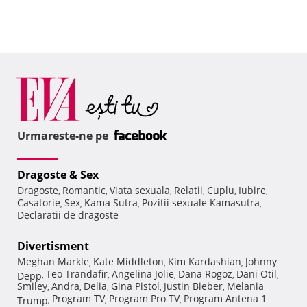
Urmareste-ne pe
Dragoste & Sex
Dragoste
Romantic
Viata sexuala
Relatii
Cuplu
Iubire
,
,
,
,
,
,
Casatorie
Sex
Kama Sutra
Pozitii sexuale Kamasutra
,
,
,
,
Declaratii de dragoste
Divertisment
Meghan Markle
Kate Middleton
Kim Kardashian
Johnny
,
,
,
Teo Trandafir
Angelina Jolie
Dana Rogoz
Dani Otil
Depp
,
,
,
,
,
Smiley
Andra
Delia
Gina Pistol
Justin Bieber
Melania
,
,
,
,
,
Program TV
Program Pro TV
Program Antena 1
Trump
,
,
,