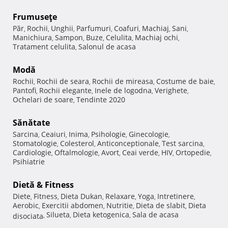
Frumuseţe
Păr
Rochii
Unghii
Parfumuri
Coafuri
Machiaj
Sani
,
,
,
,
,
,
,
Manichiura
Sampon
Buze
Celulita
Machiaj ochi
,
,
,
,
,
Tratament celulita
Salonul de acasa
,
Modă
Rochii
Rochii de seara
Rochii de mireasa
Costume de baie
,
,
,
,
Pantofi
Rochii elegante
Inele de logodna
Verighete
,
,
,
,
Ochelari de soare
Tendinte 2020
,
Sănătate
Sarcina
Ceaiuri
Inima
Psihologie
Ginecologie
,
,
,
,
,
Stomatologie
Colesterol
Anticonceptionale
Test sarcina
,
,
,
,
Cardiologie
Oftalmologie
Avort
Ceai verde
HIV
Ortopedie
,
,
,
,
,
,
Psihiatrie
Dietă & Fitness
Diete
Fitness
Dieta Dukan
Relaxare
Yoga
Intretinere
,
,
,
,
,
,
Aerobic
Exercitii abdomen
Nutritie
Dieta de slabit
Dieta
,
,
,
,
Silueta
Dieta ketogenica
Sala de acasa
disociata
,
,
,