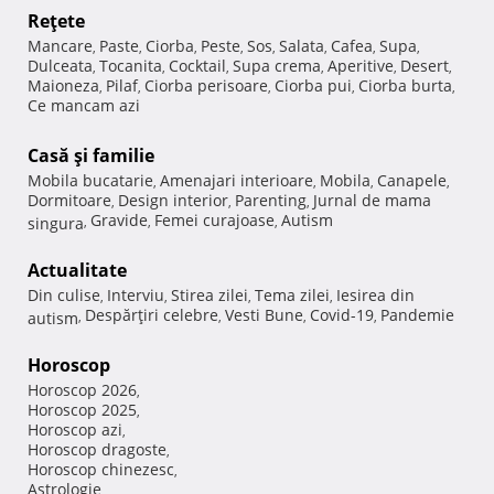
Reţete
Mancare
Paste
Ciorba
Peste
Sos
Salata
Cafea
Supa
,
,
,
,
,
,
,
,
Dulceata
Tocanita
Cocktail
Supa crema
Aperitive
Desert
,
,
,
,
,
,
Maioneza
Pilaf
Ciorba perisoare
Ciorba pui
Ciorba burta
,
,
,
,
,
Ce mancam azi
Casă şi familie
Mobila bucatarie
Amenajari interioare
Mobila
Canapele
,
,
,
,
Dormitoare
Design interior
Parenting
Jurnal de mama
,
,
,
Gravide
Femei curajoase
Autism
singura
,
,
,
Actualitate
Din culise
Interviu
Stirea zilei
Tema zilei
Iesirea din
,
,
,
,
Despărţiri celebre
Vesti Bune
Covid-19
Pandemie
autism
,
,
,
,
Horoscop
Horoscop 2026
,
Horoscop 2025
,
Horoscop azi
,
Horoscop dragoste
,
Horoscop chinezesc
,
Astrologie
,