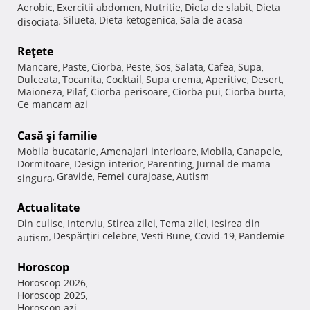
Aerobic
Exercitii abdomen
Nutritie
Dieta de slabit
Dieta
,
,
,
,
Silueta
Dieta ketogenica
Sala de acasa
disociata
,
,
,
Reţete
Mancare
Paste
Ciorba
Peste
Sos
Salata
Cafea
Supa
,
,
,
,
,
,
,
,
Dulceata
Tocanita
Cocktail
Supa crema
Aperitive
Desert
,
,
,
,
,
,
Maioneza
Pilaf
Ciorba perisoare
Ciorba pui
Ciorba burta
,
,
,
,
,
Ce mancam azi
Casă şi familie
Mobila bucatarie
Amenajari interioare
Mobila
Canapele
,
,
,
,
Dormitoare
Design interior
Parenting
Jurnal de mama
,
,
,
Gravide
Femei curajoase
Autism
singura
,
,
,
Actualitate
Din culise
Interviu
Stirea zilei
Tema zilei
Iesirea din
,
,
,
,
Despărţiri celebre
Vesti Bune
Covid-19
Pandemie
autism
,
,
,
,
Horoscop
Horoscop 2026
,
Horoscop 2025
,
Horoscop azi
,