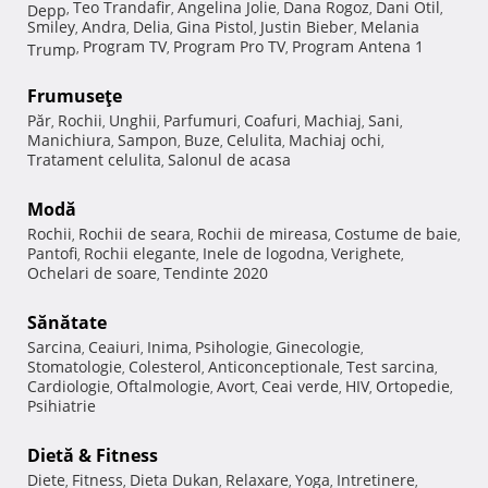
Teo Trandafir
Angelina Jolie
Dana Rogoz
Dani Otil
Depp
,
,
,
,
,
Smiley
Andra
Delia
Gina Pistol
Justin Bieber
Melania
,
,
,
,
,
Program TV
Program Pro TV
Program Antena 1
Trump
,
,
,
Frumuseţe
Păr
Rochii
Unghii
Parfumuri
Coafuri
Machiaj
Sani
,
,
,
,
,
,
,
Manichiura
Sampon
Buze
Celulita
Machiaj ochi
,
,
,
,
,
Tratament celulita
Salonul de acasa
,
Modă
Rochii
Rochii de seara
Rochii de mireasa
Costume de baie
,
,
,
,
Pantofi
Rochii elegante
Inele de logodna
Verighete
,
,
,
,
Ochelari de soare
Tendinte 2020
,
Sănătate
Sarcina
Ceaiuri
Inima
Psihologie
Ginecologie
,
,
,
,
,
Stomatologie
Colesterol
Anticonceptionale
Test sarcina
,
,
,
,
Cardiologie
Oftalmologie
Avort
Ceai verde
HIV
Ortopedie
,
,
,
,
,
,
Psihiatrie
Dietă & Fitness
Diete
Fitness
Dieta Dukan
Relaxare
Yoga
Intretinere
,
,
,
,
,
,