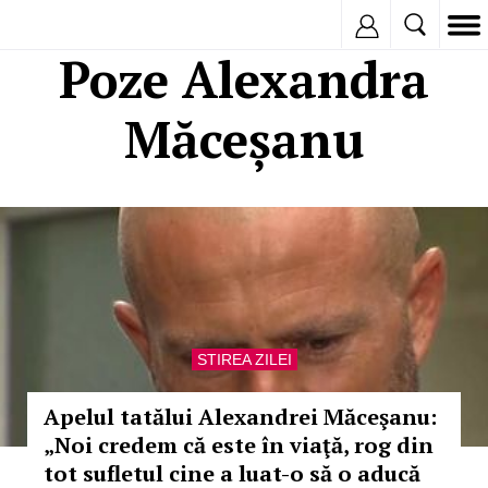
Inregistreaza
Poze Alexandra
Măceșanu
STIREA ZILEI
Apelul tatălui Alexandrei Măceşanu:
„Noi credem că este în viaţă, rog din
tot sufletul cine a luat-o să o aducă