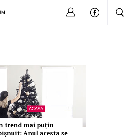
Nu ai cont?
Inregistreaza-
UM
ACASA
n trend mai puțin
bișnuit: Anul acesta se