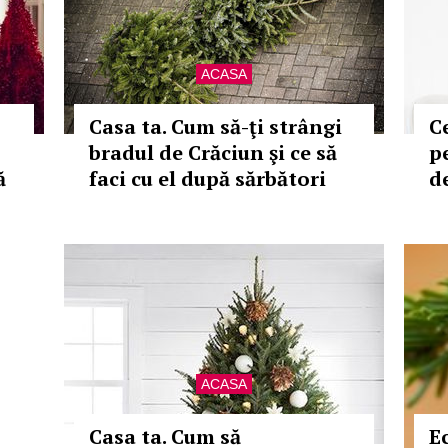
ACASA
Casa ta. Cum să-ţi strângi
C
bradul de Crăciun şi ce să
p
ă
faci cu el după sărbători
de
ACASA
Casa ta. Cum să
E