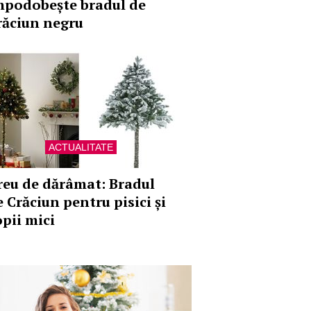
mpodobește bradul de
răciun negru
ACTUALITATE
reu de dărâmat: Bradul
e Crăciun pentru pisici și
opii mici