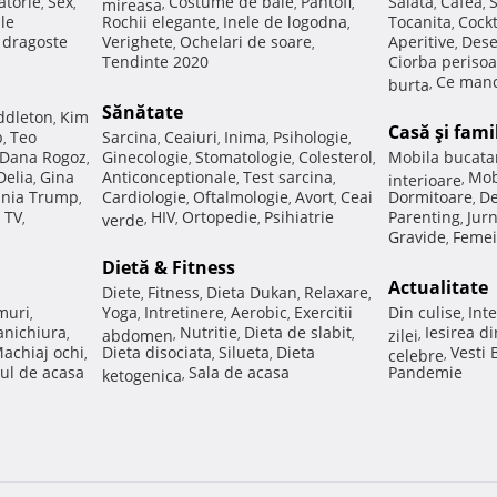
atorie
Sex
Costume de baie
Pantofi
Salata
Cafea
,
,
mireasa
,
,
,
,
,
ale
Rochii elegante
Inele de logodna
Tocanita
Cockt
,
,
,
e dragoste
Verighete
Ochelari de soare
Aperitive
Dese
,
,
,
Tendinte 2020
Ciorba perisoa
Ce manc
burta
,
Sănătate
ddleton
Kim
,
Casă şi fami
p
Teo
Sarcina
Ceaiuri
Inima
Psihologie
,
,
,
,
,
Dana Rogoz
Ginecologie
Stomatologie
Colesterol
Mobila bucata
,
,
,
,
Delia
Gina
Anticonceptionale
Test sarcina
Mob
,
,
,
interioare
,
nia Trump
Cardiologie
Oftalmologie
Avort
Ceai
Dormitoare
De
,
,
,
,
,
 TV
HIV
Ortopedie
Psihiatrie
Parenting
Jur
,
verde
,
,
,
,
Gravide
Femei
,
Dietă & Fitness
Actualitate
Diete
Fitness
Dieta Dukan
Relaxare
,
,
,
,
muri
Yoga
Intretinere
Aerobic
Exercitii
Din culise
Inte
,
,
,
,
,
nichiura
Nutritie
Dieta de slabit
Iesirea d
,
abdomen
,
,
,
zilei
,
achiaj ochi
Dieta disociata
Silueta
Dieta
Vesti
,
,
,
celebre
,
ul de acasa
Sala de acasa
Pandemie
ketogenica
,