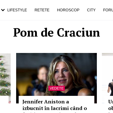
rezești mai des
Cât durează, cum te pregătești și cât
i în vârstă
de dureroasă este investigația
LIFESTYLE
RETETE
HOROSCOP
CITY
FOR
Pom de Craciun
VEDETE
Jennifer Aniston a
U
izbucnit în lacrimi când o
o