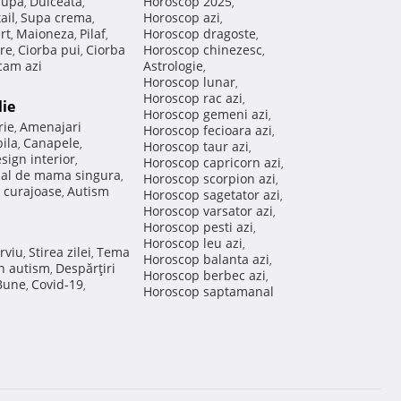
Supa
Dulceata
Horoscop 2025
,
,
,
ail
Supa crema
Horoscop azi
,
,
,
rt
Maioneza
Pilaf
Horoscop dragoste
,
,
,
,
re
Ciorba pui
Ciorba
Horoscop chinezesc
,
,
,
am azi
Astrologie
,
Horoscop lunar
,
Horoscop rac azi
,
lie
Horoscop gemeni azi
,
rie
Amenajari
,
Horoscop fecioara azi
,
ila
Canapele
,
,
Horoscop taur azi
,
sign interior
,
Horoscop capricorn azi
,
nal de mama singura
,
Horoscop scorpion azi
,
 curajoase
Autism
,
Horoscop sagetator azi
,
Horoscop varsator azi
,
Horoscop pesti azi
,
Horoscop leu azi
,
rviu
Stirea zilei
Tema
,
,
Horoscop balanta azi
,
in autism
Despărţiri
,
Horoscop berbec azi
,
 Bune
Covid-19
,
,
Horoscop saptamanal