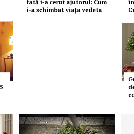
fată i-a cerut ajutorul: Cum
î
i-a schimbat viața vedeta
C
G
5
d
c