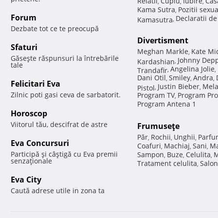
Relatii
Cuplu
Iubire
Cas
,
,
,
Kama Sutra
Pozitii sexu
,
Forum
Declaratii d
Kamasutra
,
Dezbate tot ce te preocupă
Divertisment
Sfaturi
Meghan Markle
Kate Mi
,
Găseşte răspunsuri la întrebările
Johnny Dep
Kardashian
,
tale
Angelina Jolie
Trandafir
,
,
Dani Otil
Smiley
Andra
,
,
,
Felicitari Eva
Justin Bieber
Mela
Pistol
,
,
Zilnic poti gasi ceva de sarbatorit.
Program TV
Program Pro
,
Program Antena 1
Horoscop
Viitorul tău, descifrat de astre
Frumuseţe
Păr
Rochii
Unghii
Parfu
,
,
,
Eva Concursuri
Coafuri
Machiaj
Sani
Ma
,
,
,
Participă şi câştigă cu Eva premii
Sampon
Buze
Celulita
M
,
,
,
senzaţionale
Tratament celulita
Salon
,
Eva City
Caută adrese utile in zona ta