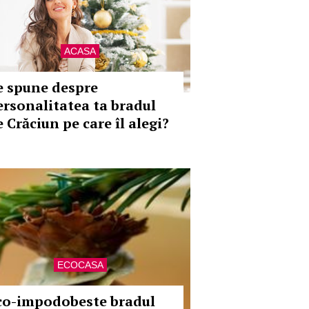
ACASA
e spune despre
ersonalitatea ta bradul
 Crăciun pe care îl alegi?
ECOCASA
co-impodobeste bradul