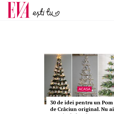
și 60 de ani. De ce te t
Carieră
pe măsură ce înaintez
Actualitate
ACASA
30 de idei pentru un Pom
de Crăciun original. Nu ai