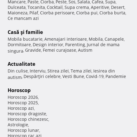
Mancare
Paste
Ciorba
Peste
Sos
Salata
Cafea
Supa
,
,
,
,
,
,
,
,
Dulceata
Tocanita
Cocktail
Supa crema
Aperitive
Desert
,
,
,
,
,
,
Maioneza
Pilaf
Ciorba perisoare
Ciorba pui
Ciorba burta
,
,
,
,
,
Ce mancam azi
Casă şi familie
Mobila bucatarie
Amenajari interioare
Mobila
Canapele
,
,
,
,
Dormitoare
Design interior
Parenting
Jurnal de mama
,
,
,
Gravide
Femei curajoase
Autism
singura
,
,
,
Actualitate
Din culise
Interviu
Stirea zilei
Tema zilei
Iesirea din
,
,
,
,
Despărţiri celebre
Vesti Bune
Covid-19
Pandemie
autism
,
,
,
,
Horoscop
Horoscop 2026
,
Horoscop 2025
,
Horoscop azi
,
Horoscop dragoste
,
Horoscop chinezesc
,
Astrologie
,
Horoscop lunar
,
Horoscop rac azi
,