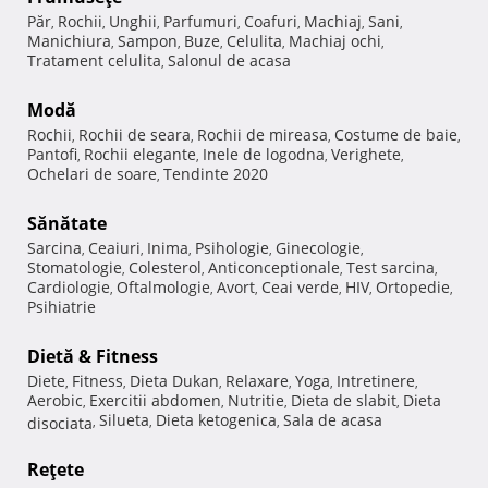
Păr
Rochii
Unghii
Parfumuri
Coafuri
Machiaj
Sani
,
,
,
,
,
,
,
Manichiura
Sampon
Buze
Celulita
Machiaj ochi
,
,
,
,
,
Tratament celulita
Salonul de acasa
,
Modă
Rochii
Rochii de seara
Rochii de mireasa
Costume de baie
,
,
,
,
Pantofi
Rochii elegante
Inele de logodna
Verighete
,
,
,
,
Ochelari de soare
Tendinte 2020
,
Sănătate
Sarcina
Ceaiuri
Inima
Psihologie
Ginecologie
,
,
,
,
,
Stomatologie
Colesterol
Anticonceptionale
Test sarcina
,
,
,
,
Cardiologie
Oftalmologie
Avort
Ceai verde
HIV
Ortopedie
,
,
,
,
,
,
Psihiatrie
Dietă & Fitness
Diete
Fitness
Dieta Dukan
Relaxare
Yoga
Intretinere
,
,
,
,
,
,
Aerobic
Exercitii abdomen
Nutritie
Dieta de slabit
Dieta
,
,
,
,
Silueta
Dieta ketogenica
Sala de acasa
disociata
,
,
,
Reţete