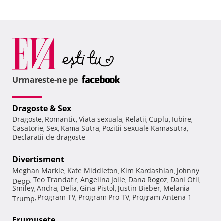
Urmareste-ne pe
Dragoste & Sex
Dragoste
Romantic
Viata sexuala
Relatii
Cuplu
Iubire
,
,
,
,
,
,
Casatorie
Sex
Kama Sutra
Pozitii sexuale Kamasutra
,
,
,
,
Declaratii de dragoste
Divertisment
Meghan Markle
Kate Middleton
Kim Kardashian
Johnny
,
,
,
Teo Trandafir
Angelina Jolie
Dana Rogoz
Dani Otil
Depp
,
,
,
,
,
Smiley
Andra
Delia
Gina Pistol
Justin Bieber
Melania
,
,
,
,
,
Program TV
Program Pro TV
Program Antena 1
Trump
,
,
,
Frumuseţe