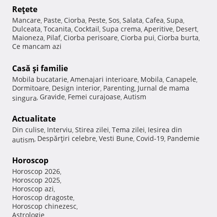
Reţete
Mancare
Paste
Ciorba
Peste
Sos
Salata
Cafea
Supa
,
,
,
,
,
,
,
,
Dulceata
Tocanita
Cocktail
Supa crema
Aperitive
Desert
,
,
,
,
,
,
Maioneza
Pilaf
Ciorba perisoare
Ciorba pui
Ciorba burta
,
,
,
,
,
Ce mancam azi
Casă şi familie
Mobila bucatarie
Amenajari interioare
Mobila
Canapele
,
,
,
,
Dormitoare
Design interior
Parenting
Jurnal de mama
,
,
,
Gravide
Femei curajoase
Autism
singura
,
,
,
Actualitate
Din culise
Interviu
Stirea zilei
Tema zilei
Iesirea din
,
,
,
,
Despărţiri celebre
Vesti Bune
Covid-19
Pandemie
autism
,
,
,
,
Horoscop
Horoscop 2026
,
Horoscop 2025
,
Horoscop azi
,
Horoscop dragoste
,
Horoscop chinezesc
,
Astrologie
,