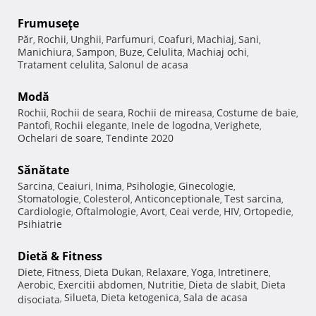
Frumuseţe
Păr
Rochii
Unghii
Parfumuri
Coafuri
Machiaj
Sani
,
,
,
,
,
,
,
Manichiura
Sampon
Buze
Celulita
Machiaj ochi
,
,
,
,
,
Tratament celulita
Salonul de acasa
,
Modă
Rochii
Rochii de seara
Rochii de mireasa
Costume de baie
,
,
,
,
Pantofi
Rochii elegante
Inele de logodna
Verighete
,
,
,
,
Ochelari de soare
Tendinte 2020
,
Sănătate
Sarcina
Ceaiuri
Inima
Psihologie
Ginecologie
,
,
,
,
,
Stomatologie
Colesterol
Anticonceptionale
Test sarcina
,
,
,
,
Cardiologie
Oftalmologie
Avort
Ceai verde
HIV
Ortopedie
,
,
,
,
,
,
Psihiatrie
Dietă & Fitness
Diete
Fitness
Dieta Dukan
Relaxare
Yoga
Intretinere
,
,
,
,
,
,
Aerobic
Exercitii abdomen
Nutritie
Dieta de slabit
Dieta
,
,
,
,
Silueta
Dieta ketogenica
Sala de acasa
disociata
,
,
,