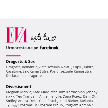
Urmareste-ne pe
Dragoste & Sex
Dragoste
Romantic
Viata sexuala
Relatii
Cuplu
Iubire
,
,
,
,
,
,
Casatorie
Sex
Kama Sutra
Pozitii sexuale Kamasutra
,
,
,
,
Declaratii de dragoste
Divertisment
Meghan Markle
Kate Middleton
Kim Kardashian
Johnny
,
,
,
Teo Trandafir
Angelina Jolie
Dana Rogoz
Dani Otil
Depp
,
,
,
,
,
Smiley
Andra
Delia
Gina Pistol
Justin Bieber
Melania
,
,
,
,
,
Program TV
Program Pro TV
Program Antena 1
Trump
,
,
,