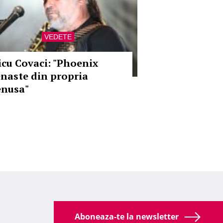
VEDETE
icu Covaci: "Phoenix
enaste din propria
enusa"
Aboneaza-te la newsletter