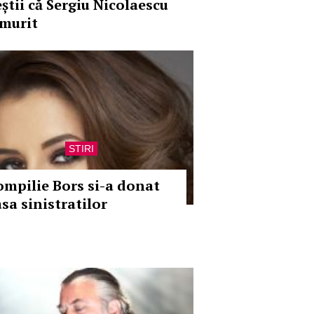
eștii că Sergiu Nicolaescu
 murit
STIRI
ompilie Bors si-a donat
asa sinistratilor