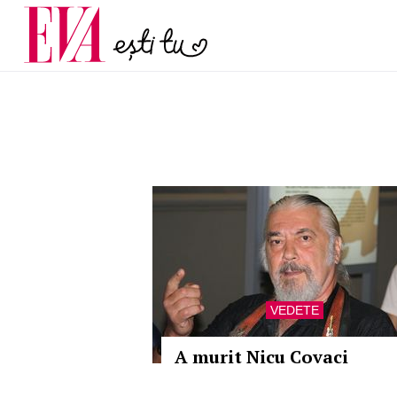
și 60 de ani. De ce te t
Carieră
pe măsură ce înaintez
Actualitate
VEDETE
A murit Nicu Covaci