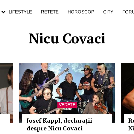
rezești mai des
Cât durează, cum te pregătești și cât
i în vârstă
de dureroasă este investigația
LIFESTYLE
RETETE
HOROSCOP
CITY
FOR
Nicu Covaci
VEDETE
Josef Kappl, declarații
Re
despre Nicu Covaci
N