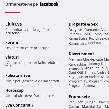
Urmareste-ne pe
Club Eva
Dragoste & Sex
Comunitatea unde eşti între
Dragoste
Romantic
Viat
,
,
prietene.
Relatii
Cuplu
Iubire
Cas
,
,
,
Kama Sutra
Pozitii sexu
,
Forum
Declaratii d
Kamasutra
,
Dezbate tot ce te preocupă
Divertisment
Sfaturi
Meghan Markle
Kate Mi
,
Găseşte răspunsuri la întrebările
Johnny Dep
Kardashian
,
tale
Angelina Jolie
Trandafir
,
,
Dani Otil
Smiley
Andra
,
,
,
Felicitari Eva
Justin Bieber
Mela
Pistol
,
,
Zilnic poti gasi ceva de sarbatorit.
Program TV
Program Pro
,
Program Antena 1
Horoscop
Viitorul tău, descifrat de astre
Frumuseţe
Păr
Rochii
Unghii
Parfu
,
,
,
Eva Concursuri
Coafuri
Machiaj
Sani
Ma
,
,
,