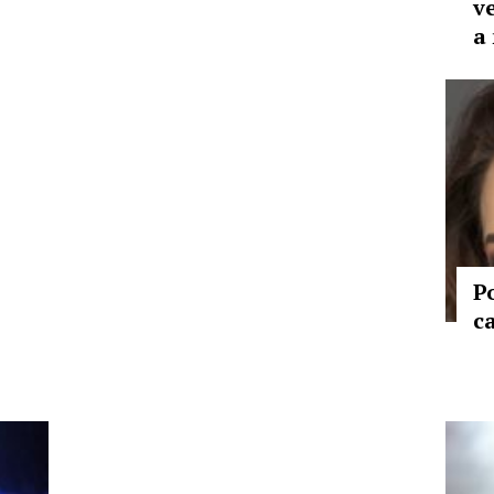
v
a
P
c