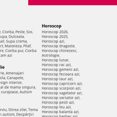
Horoscop
e
Ciorba
Peste
Sos
Horoscop 2026
,
,
,
,
,
Supa
Dulceata
Horoscop 2025
,
,
,
ail
Supa crema
Horoscop azi
,
,
,
rt
Maioneza
Pilaf
Horoscop dragoste
,
,
,
,
re
Ciorba pui
Ciorba
Horoscop chinezesc
,
,
,
am azi
Astrologie
,
Horoscop lunar
,
Horoscop rac azi
,
lie
Horoscop gemeni azi
,
rie
Amenajari
,
Horoscop fecioara azi
,
ila
Canapele
,
,
Horoscop taur azi
,
sign interior
,
Horoscop capricorn azi
,
nal de mama singura
,
Horoscop scorpion azi
,
 curajoase
Autism
,
Horoscop sagetator azi
,
Horoscop varsator azi
,
Horoscop pesti azi
,
Horoscop leu azi
,
rviu
Stirea zilei
Tema
,
,
Horoscop balanta azi
,
in autism
Despărţiri
,
Horoscop berbec azi
,