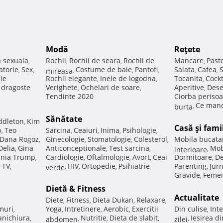
Modă
Reţete
a sexuala
Rochii
Rochii de seara
Rochii de
Mancare
Past
,
,
,
,
atorie
Sex
Costume de baie
Pantofi
Salata
Cafea
,
,
mireasa
,
,
,
,
,
ale
Rochii elegante
Inele de logodna
Tocanita
Cockt
,
,
,
e dragoste
Verighete
Ochelari de soare
Aperitive
Dese
,
,
,
Tendinte 2020
Ciorba perisoa
Ce manc
burta
,
Sănătate
ddleton
Kim
,
Casă şi fami
p
Teo
Sarcina
Ceaiuri
Inima
Psihologie
,
,
,
,
,
Dana Rogoz
Ginecologie
Stomatologie
Colesterol
Mobila bucata
,
,
,
,
Delia
Gina
Anticonceptionale
Test sarcina
Mob
,
,
,
interioare
,
nia Trump
Cardiologie
Oftalmologie
Avort
Ceai
Dormitoare
De
,
,
,
,
,
 TV
HIV
Ortopedie
Psihiatrie
Parenting
Jur
,
verde
,
,
,
,
Gravide
Femei
,
Dietă & Fitness
Actualitate
Diete
Fitness
Dieta Dukan
Relaxare
,
,
,
,
muri
Yoga
Intretinere
Aerobic
Exercitii
Din culise
Inte
,
,
,
,
,
nichiura
Nutritie
Dieta de slabit
Iesirea d
,
abdomen
,
,
,
zilei
,