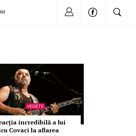
Nu ai cont?
Inregistreaza-
UM
VEDETE
acția incredibilă a lui
icu Covaci la aflarea