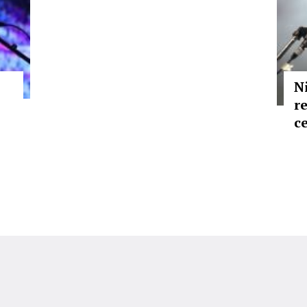
N
r
c