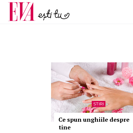
și 60 de ani. De ce te t
Carieră
pe măsură ce înaintez
Actualitate
STIRI
Ce spun unghiile despre
tine