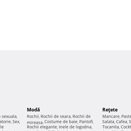
Modă
Reţete
a sexuala
Rochii
Rochii de seara
Rochii de
Mancare
Past
,
,
,
,
atorie
Sex
Costume de baie
Pantofi
Salata
Cafea
,
,
mireasa
,
,
,
,
,
ale
Rochii elegante
Inele de logodna
Tocanita
Cockt
,
,
,