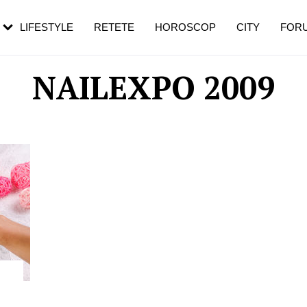
rezești mai des
Cât durează, cum te pregătești și cât
i în vârstă
de dureroasă este investigația
LIFESTYLE
RETETE
HOROSCOP
CITY
FOR
NAILEXPO 2009