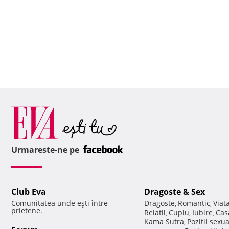
Urmareste-ne pe
Club Eva
Dragoste & Sex
Comunitatea unde eşti între
Dragoste
Romantic
Viat
,
,
prietene.
Relatii
Cuplu
Iubire
Cas
,
,
,
Kama Sutra
Pozitii sexu
,