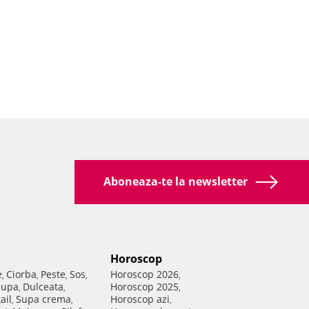
Aboneaza-te la newsletter
Horoscop
e
Ciorba
Peste
Sos
Horoscop 2026
,
,
,
,
,
Supa
Dulceata
Horoscop 2025
,
,
,
ail
Supa crema
Horoscop azi
,
,
,