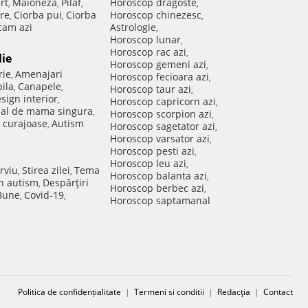
rt
Maioneza
Pilaf
Horoscop dragoste
,
,
,
,
re
Ciorba pui
Ciorba
Horoscop chinezesc
,
,
,
am azi
Astrologie
,
Horoscop lunar
,
Horoscop rac azi
,
lie
Horoscop gemeni azi
,
rie
Amenajari
,
Horoscop fecioara azi
,
ila
Canapele
,
,
Horoscop taur azi
,
sign interior
,
Horoscop capricorn azi
,
nal de mama singura
,
Horoscop scorpion azi
,
 curajoase
Autism
,
Horoscop sagetator azi
,
Horoscop varsator azi
,
Horoscop pesti azi
,
Horoscop leu azi
,
rviu
Stirea zilei
Tema
,
,
Horoscop balanta azi
,
in autism
Despărţiri
,
Horoscop berbec azi
,
 Bune
Covid-19
,
,
Horoscop saptamanal
Politica de confidențialitate
|
Termeni si conditii
|
Redacţia
|
Contact