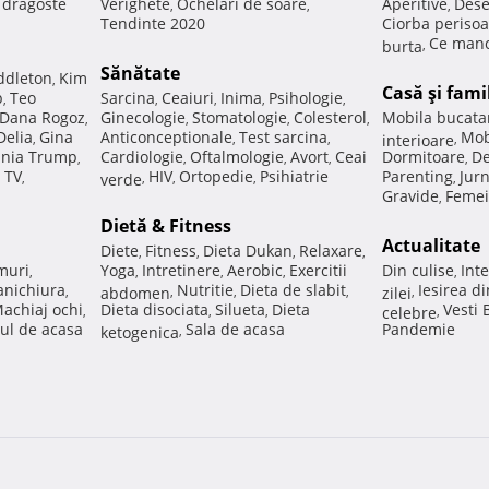
e dragoste
Verighete
Ochelari de soare
Aperitive
Dese
,
,
,
Tendinte 2020
Ciorba perisoa
Ce manc
burta
,
Sănătate
ddleton
Kim
,
Casă şi fami
p
Teo
Sarcina
Ceaiuri
Inima
Psihologie
,
,
,
,
,
Dana Rogoz
Ginecologie
Stomatologie
Colesterol
Mobila bucata
,
,
,
,
Delia
Gina
Anticonceptionale
Test sarcina
Mob
,
,
,
interioare
,
nia Trump
Cardiologie
Oftalmologie
Avort
Ceai
Dormitoare
De
,
,
,
,
,
 TV
HIV
Ortopedie
Psihiatrie
Parenting
Jur
,
verde
,
,
,
,
Gravide
Femei
,
Dietă & Fitness
Actualitate
Diete
Fitness
Dieta Dukan
Relaxare
,
,
,
,
muri
Yoga
Intretinere
Aerobic
Exercitii
Din culise
Inte
,
,
,
,
,
nichiura
Nutritie
Dieta de slabit
Iesirea d
,
abdomen
,
,
,
zilei
,
achiaj ochi
Dieta disociata
Silueta
Dieta
Vesti
,
,
,
celebre
,
ul de acasa
Sala de acasa
Pandemie
ketogenica
,