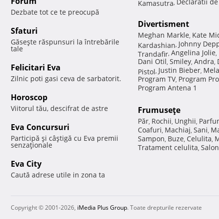
Forum
Declaratii d
Kamasutra
,
Dezbate tot ce te preocupă
Divertisment
Sfaturi
Meghan Markle
Kate Mi
,
Găseşte răspunsuri la întrebările
Johnny Dep
Kardashian
,
tale
Angelina Jolie
Trandafir
,
,
Dani Otil
Smiley
Andra
,
,
,
Felicitari Eva
Justin Bieber
Mela
Pistol
,
,
Zilnic poti gasi ceva de sarbatorit.
Program TV
Program Pro
,
Program Antena 1
Horoscop
Viitorul tău, descifrat de astre
Frumuseţe
Păr
Rochii
Unghii
Parfu
,
,
,
Eva Concursuri
Coafuri
Machiaj
Sani
Ma
,
,
,
Participă şi câştigă cu Eva premii
Sampon
Buze
Celulita
M
,
,
,
senzaţionale
Tratament celulita
Salon
,
Eva City
Caută adrese utile in zona ta
Copyright © 2001-2026,
iMedia Plus Group
. Toate drepturile rezervate