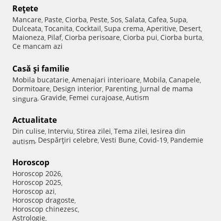
Reţete
Mancare
Paste
Ciorba
Peste
Sos
Salata
Cafea
Supa
,
,
,
,
,
,
,
,
Dulceata
Tocanita
Cocktail
Supa crema
Aperitive
Desert
,
,
,
,
,
,
Maioneza
Pilaf
Ciorba perisoare
Ciorba pui
Ciorba burta
,
,
,
,
,
Ce mancam azi
Casă şi familie
Mobila bucatarie
Amenajari interioare
Mobila
Canapele
,
,
,
,
Dormitoare
Design interior
Parenting
Jurnal de mama
,
,
,
Gravide
Femei curajoase
Autism
singura
,
,
,
Actualitate
Din culise
Interviu
Stirea zilei
Tema zilei
Iesirea din
,
,
,
,
Despărţiri celebre
Vesti Bune
Covid-19
Pandemie
autism
,
,
,
,
Horoscop
Horoscop 2026
,
Horoscop 2025
,
Horoscop azi
,
Horoscop dragoste
,
Horoscop chinezesc
,
Astrologie
,