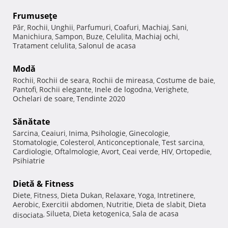
Frumuseţe
Păr
Rochii
Unghii
Parfumuri
Coafuri
Machiaj
Sani
,
,
,
,
,
,
,
Manichiura
Sampon
Buze
Celulita
Machiaj ochi
,
,
,
,
,
Tratament celulita
Salonul de acasa
,
Modă
Rochii
Rochii de seara
Rochii de mireasa
Costume de baie
,
,
,
,
Pantofi
Rochii elegante
Inele de logodna
Verighete
,
,
,
,
Ochelari de soare
Tendinte 2020
,
Sănătate
Sarcina
Ceaiuri
Inima
Psihologie
Ginecologie
,
,
,
,
,
Stomatologie
Colesterol
Anticonceptionale
Test sarcina
,
,
,
,
Cardiologie
Oftalmologie
Avort
Ceai verde
HIV
Ortopedie
,
,
,
,
,
,
Psihiatrie
Dietă & Fitness
Diete
Fitness
Dieta Dukan
Relaxare
Yoga
Intretinere
,
,
,
,
,
,
Aerobic
Exercitii abdomen
Nutritie
Dieta de slabit
Dieta
,
,
,
,
Silueta
Dieta ketogenica
Sala de acasa
disociata
,
,
,