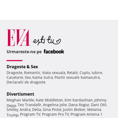
Urmareste-ne pe
Dragoste & Sex
Dragoste
Romantic
Viata sexuala
Relatii
Cuplu
Iubire
,
,
,
,
,
,
Casatorie
Sex
Kama Sutra
Pozitii sexuale Kamasutra
,
,
,
,
Declaratii de dragoste
Divertisment
Meghan Markle
Kate Middleton
Kim Kardashian
Johnny
,
,
,
Teo Trandafir
Angelina Jolie
Dana Rogoz
Dani Otil
Depp
,
,
,
,
,
Smiley
Andra
Delia
Gina Pistol
Justin Bieber
Melania
,
,
,
,
,
Program TV
Program Pro TV
Program Antena 1
Trump
,
,
,