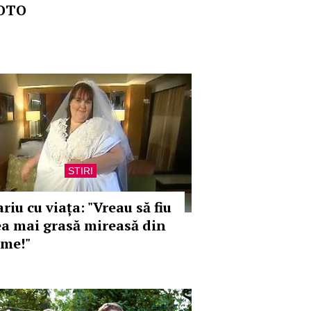
OTO
STIRI
riu cu viața: "Vreau să fiu
ea mai grasă mireasă din
ume!"