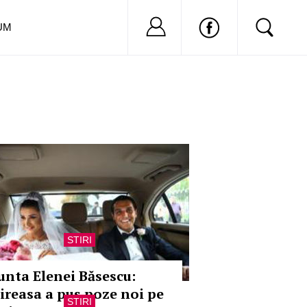
Nu ai cont?
Inregistreaza-
UM
STIRI
unta Elenei Băsescu:
ireasa a pus poze noi pe
STIRI