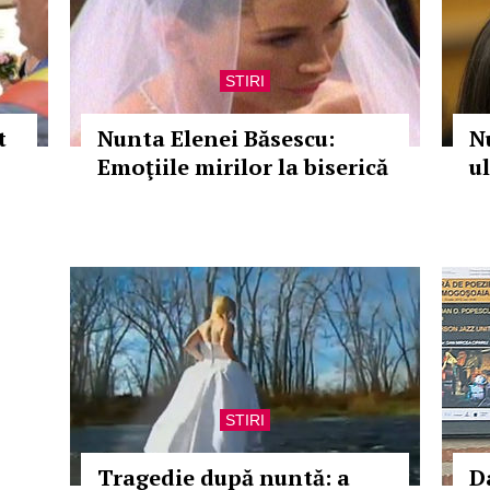
STIRI
t
Nunta Elenei Băsescu:
N
Emoţiile mirilor la biserică
u
STIRI
Tragedie după nuntă: a
D