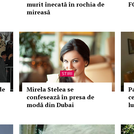
murit înecată în rochia de
F
mireasă
STIRI
de
Mirela Stelea se
Pa
confesează în presa de
c
modă din Dubai
l