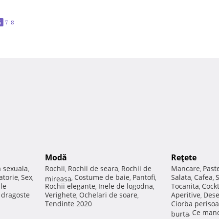
6
7
8
Modă
Reţete
a sexuala
Rochii
Rochii de seara
Rochii de
Mancare
Past
,
,
,
,
atorie
Sex
Costume de baie
Pantofi
Salata
Cafea
,
,
mireasa
,
,
,
,
,
ale
Rochii elegante
Inele de logodna
Tocanita
Cockt
,
,
,
e dragoste
Verighete
Ochelari de soare
Aperitive
Dese
,
,
,
Tendinte 2020
Ciorba perisoa
Ce manc
burta
,