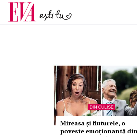
Carieră
Actualitate
DIN CULISE
Mireasa și fluturele, o
poveste emoționantă di