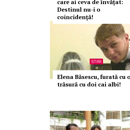
care ai ceva de învățat:
Destinul nu-i o
coincidență!
STIRI
Elena Băsescu, furată cu 
trăsură cu doi cai albi!