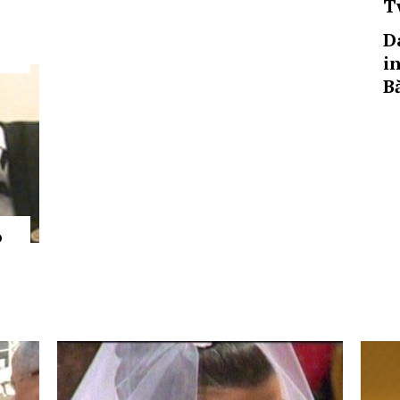
T
D
i
B
o