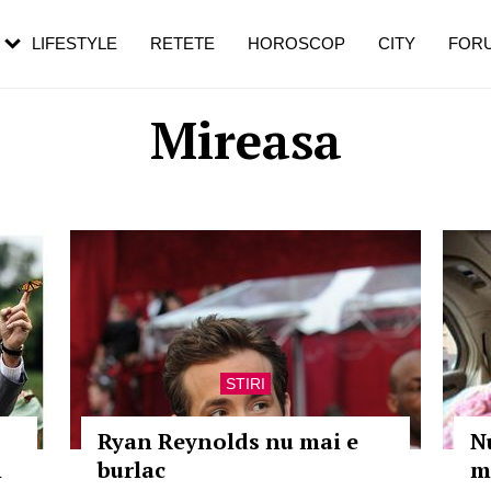
LIFESTYLE
RETETE
HOROSCOP
CITY
FOR
Mireasa
STIRI
Ryan Reynolds nu mai e
N
n
burlac
m