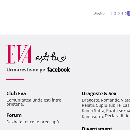
Pagina:
1
2
3
4
5
Urmareste-ne pe
Club Eva
Dragoste & Sex
Comunitatea unde eşti între
Dragoste
Romantic
Viat
,
,
prietene.
Relatii
Cuplu
Iubire
Cas
,
,
,
Kama Sutra
Pozitii sexu
,
Forum
Declaratii d
Kamasutra
,
Dezbate tot ce te preocupă
Divertisment