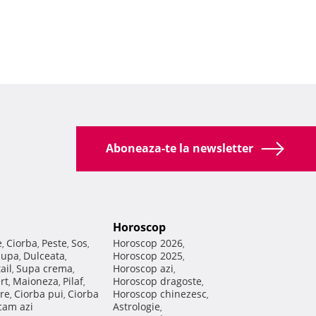
Aboneaza-te la newsletter
Horoscop
e
Ciorba
Peste
Sos
Horoscop 2026
,
,
,
,
,
Supa
Dulceata
Horoscop 2025
,
,
,
ail
Supa crema
Horoscop azi
,
,
,
rt
Maioneza
Pilaf
Horoscop dragoste
,
,
,
,
re
Ciorba pui
Ciorba
Horoscop chinezesc
,
,
,
am azi
Astrologie
,