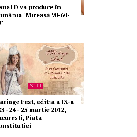
anal D va produce în
omânia "Mireasă 90-60-
0"
STIRI
ariage Fest, editia a IX-a
23 - 24 - 25 martie 2012,
ucuresti, Piata
onstitutiei