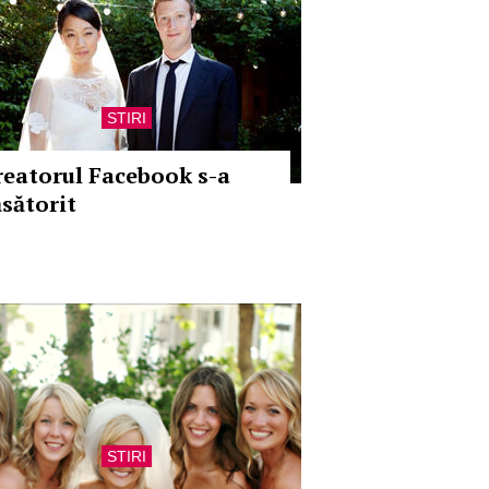
STIRI
reatorul Facebook s-a
ăsătorit
STIRI