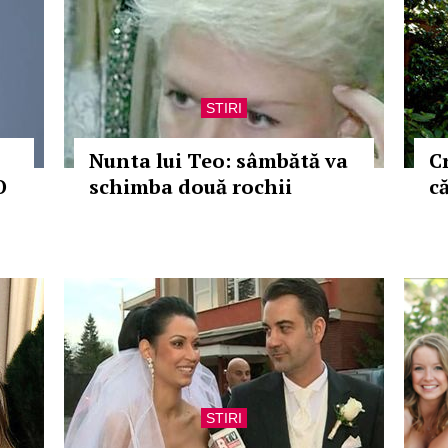
STIRI
Nunta lui Teo: sâmbătă va
C
O
schimba două rochii
c
STIRI