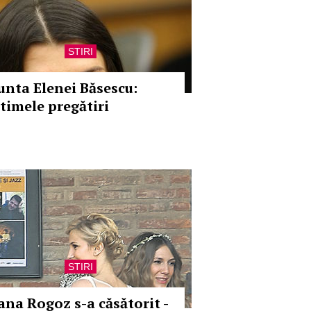
STIRI
unta Elenei Băsescu:
ltimele pregătiri
STIRI
ana Rogoz s-a căsătorit -