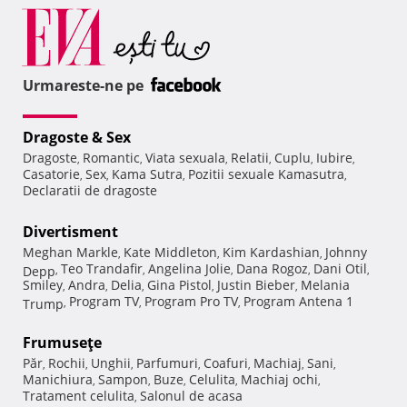
Urmareste-ne pe
Dragoste & Sex
Dragoste
Romantic
Viata sexuala
Relatii
Cuplu
Iubire
,
,
,
,
,
,
Casatorie
Sex
Kama Sutra
Pozitii sexuale Kamasutra
,
,
,
,
Declaratii de dragoste
Divertisment
Meghan Markle
Kate Middleton
Kim Kardashian
Johnny
,
,
,
Teo Trandafir
Angelina Jolie
Dana Rogoz
Dani Otil
Depp
,
,
,
,
,
Smiley
Andra
Delia
Gina Pistol
Justin Bieber
Melania
,
,
,
,
,
Program TV
Program Pro TV
Program Antena 1
Trump
,
,
,
Frumuseţe
Păr
Rochii
Unghii
Parfumuri
Coafuri
Machiaj
Sani
,
,
,
,
,
,
,
Manichiura
Sampon
Buze
Celulita
Machiaj ochi
,
,
,
,
,
Tratament celulita
Salonul de acasa
,