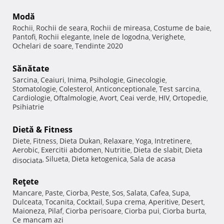
Modă
Rochii
Rochii de seara
Rochii de mireasa
Costume de baie
,
,
,
,
Pantofi
Rochii elegante
Inele de logodna
Verighete
,
,
,
,
Ochelari de soare
Tendinte 2020
,
Sănătate
Sarcina
Ceaiuri
Inima
Psihologie
Ginecologie
,
,
,
,
,
Stomatologie
Colesterol
Anticonceptionale
Test sarcina
,
,
,
,
Cardiologie
Oftalmologie
Avort
Ceai verde
HIV
Ortopedie
,
,
,
,
,
,
Psihiatrie
Dietă & Fitness
Diete
Fitness
Dieta Dukan
Relaxare
Yoga
Intretinere
,
,
,
,
,
,
Aerobic
Exercitii abdomen
Nutritie
Dieta de slabit
Dieta
,
,
,
,
Silueta
Dieta ketogenica
Sala de acasa
disociata
,
,
,
Reţete
Mancare
Paste
Ciorba
Peste
Sos
Salata
Cafea
Supa
,
,
,
,
,
,
,
,
Dulceata
Tocanita
Cocktail
Supa crema
Aperitive
Desert
,
,
,
,
,
,
Maioneza
Pilaf
Ciorba perisoare
Ciorba pui
Ciorba burta
,
,
,
,
,
Ce mancam azi