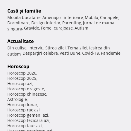
Casă şi familie
Mobila bucatarie
Amenajari interioare
Mobila
Canapele
,
,
,
,
Dormitoare
Design interior
Parenting
Jurnal de mama
,
,
,
Gravide
Femei curajoase
Autism
singura
,
,
,
Actualitate
Din culise
Interviu
Stirea zilei
Tema zilei
Iesirea din
,
,
,
,
Despărţiri celebre
Vesti Bune
Covid-19
Pandemie
autism
,
,
,
,
Horoscop
Horoscop 2026
,
Horoscop 2025
,
Horoscop azi
,
Horoscop dragoste
,
Horoscop chinezesc
,
Astrologie
,
Horoscop lunar
,
Horoscop rac azi
,
Horoscop gemeni azi
,
Horoscop fecioara azi
,
Horoscop taur azi
,
Horoscop capricorn azi