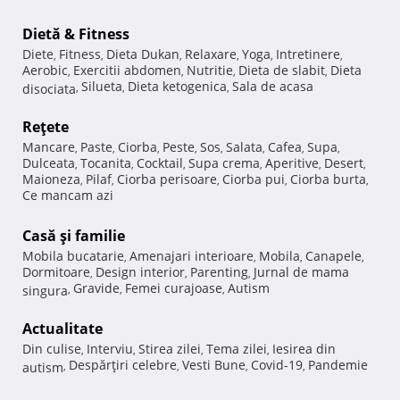
Dietă & Fitness
Diete
Fitness
Dieta Dukan
Relaxare
Yoga
Intretinere
,
,
,
,
,
,
Aerobic
Exercitii abdomen
Nutritie
Dieta de slabit
Dieta
,
,
,
,
Silueta
Dieta ketogenica
Sala de acasa
disociata
,
,
,
Reţete
Mancare
Paste
Ciorba
Peste
Sos
Salata
Cafea
Supa
,
,
,
,
,
,
,
,
Dulceata
Tocanita
Cocktail
Supa crema
Aperitive
Desert
,
,
,
,
,
,
Maioneza
Pilaf
Ciorba perisoare
Ciorba pui
Ciorba burta
,
,
,
,
,
Ce mancam azi
Casă şi familie
Mobila bucatarie
Amenajari interioare
Mobila
Canapele
,
,
,
,
Dormitoare
Design interior
Parenting
Jurnal de mama
,
,
,
Gravide
Femei curajoase
Autism
singura
,
,
,
Actualitate
Din culise
Interviu
Stirea zilei
Tema zilei
Iesirea din
,
,
,
,
Despărţiri celebre
Vesti Bune
Covid-19
Pandemie
autism
,
,
,
,