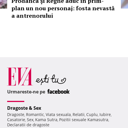
Prodanca şi Reghe aduc în prim-
plan un nou personaj: fosta nevastă
a antrenorului
Urmareste-ne pe
Dragoste & Sex
Dragoste
Romantic
Viata sexuala
Relatii
Cuplu
Iubire
,
,
,
,
,
,
Casatorie
Sex
Kama Sutra
Pozitii sexuale Kamasutra
,
,
,
,
Declaratii de dragoste