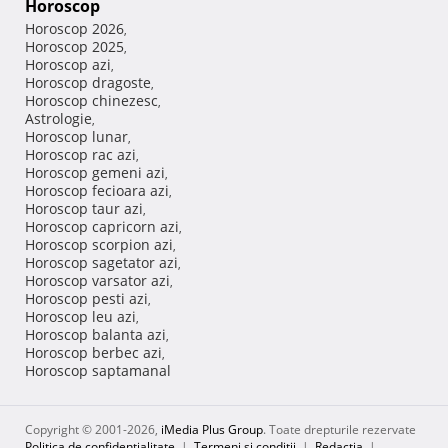
Horoscop
Horoscop 2026
,
Horoscop 2025
,
Horoscop azi
,
Horoscop dragoste
,
Horoscop chinezesc
,
Astrologie
,
Horoscop lunar
,
Horoscop rac azi
,
Horoscop gemeni azi
,
Horoscop fecioara azi
,
Horoscop taur azi
,
Horoscop capricorn azi
,
Horoscop scorpion azi
,
Horoscop sagetator azi
,
Horoscop varsator azi
,
Horoscop pesti azi
,
Horoscop leu azi
,
Horoscop balanta azi
,
Horoscop berbec azi
,
Horoscop saptamanal
Copyright © 2001-2026,
iMedia Plus Group
. Toate drepturile rezervate
Politica de confidențialitate
|
Termeni si conditii
|
Redacţia
|