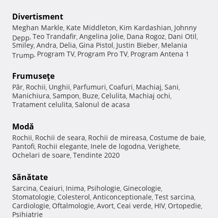
Divertisment
Meghan Markle
Kate Middleton
Kim Kardashian
Johnny
,
,
,
Teo Trandafir
Angelina Jolie
Dana Rogoz
Dani Otil
Depp
,
,
,
,
,
Smiley
Andra
Delia
Gina Pistol
Justin Bieber
Melania
,
,
,
,
,
Program TV
Program Pro TV
Program Antena 1
Trump
,
,
,
Frumuseţe
Păr
Rochii
Unghii
Parfumuri
Coafuri
Machiaj
Sani
,
,
,
,
,
,
,
Manichiura
Sampon
Buze
Celulita
Machiaj ochi
,
,
,
,
,
Tratament celulita
Salonul de acasa
,
Modă
Rochii
Rochii de seara
Rochii de mireasa
Costume de baie
,
,
,
,
Pantofi
Rochii elegante
Inele de logodna
Verighete
,
,
,
,
Ochelari de soare
Tendinte 2020
,
Sănătate
Sarcina
Ceaiuri
Inima
Psihologie
Ginecologie
,
,
,
,
,
Stomatologie
Colesterol
Anticonceptionale
Test sarcina
,
,
,
,
Cardiologie
Oftalmologie
Avort
Ceai verde
HIV
Ortopedie
,
,
,
,
,
,
Psihiatrie