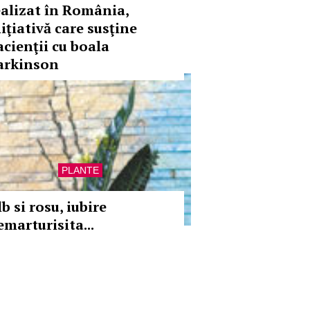
ealizat în România,
iţiativă care susţine
acienţii cu boala
arkinson
PLANTE
b si rosu, iubire
emarturisita...