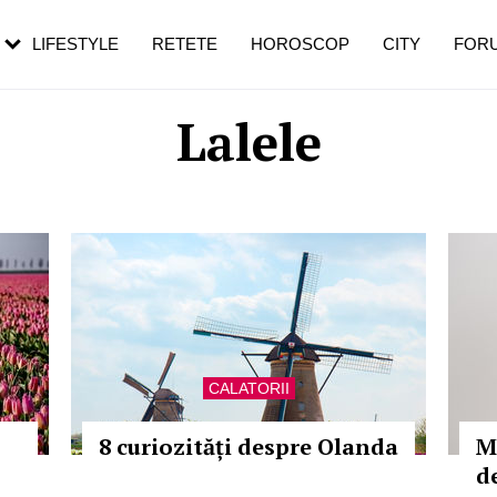
rebui să mergi
și 60 de ani. De ce te trezești mai des
pe măsură ce înaintezi în vârstă
LIFESTYLE
RETETE
HOROSCOP
CITY
FOR
Lalele
CALATORII
8 curiozități despre Olanda
Me
d