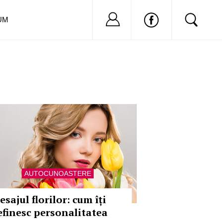
Nu ai cont?
Inregistreaza-
UM
AUTOCUNOASTERE
sajul florilor: cum îți
efinesc personalitatea