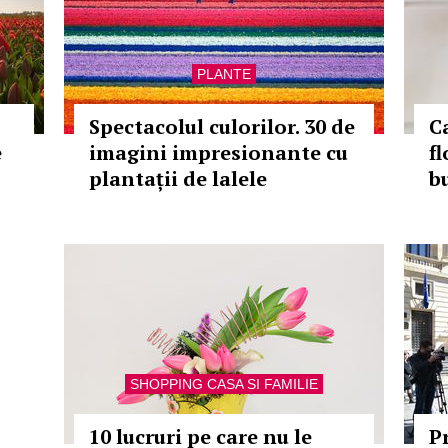
PLANTE
Spectacolul culorilor. 30 de
C
e
imagini impresionante cu
fl
plantații de lalele
b
SHOPPING CASA SI FAMILIE
10 lucruri pe care nu le
P