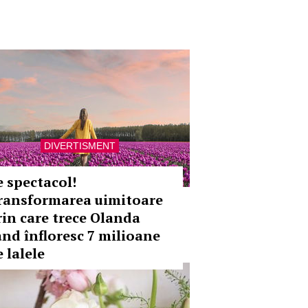
DIVERTISMENT
e spectacol!
ransformarea uimitoare
rin care trece Olanda
ând înfloresc 7 milioane
 lalele