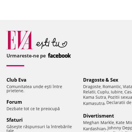
Urmareste-ne pe
Club Eva
Dragoste & Sex
Comunitatea unde eşti între
Dragoste
Romantic
Viat
,
,
prietene.
Relatii
Cuplu
Iubire
Cas
,
,
,
Kama Sutra
Pozitii sexu
,
Forum
Declaratii d
Kamasutra
,
Dezbate tot ce te preocupă
Divertisment
Sfaturi
Meghan Markle
Kate Mi
,
Găseşte răspunsuri la întrebările
Johnny Dep
Kardashian
,
tale