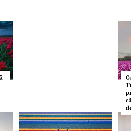
ă
C
T
p
c
de