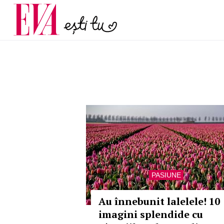
menopauză și când ar t
Carieră
la medic
Actualitate
PASIUNE
Au înnebunit lalelele! 10
imagini splendide cu