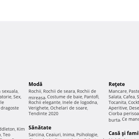
Modă
Reţete
a sexuala
Rochii
Rochii de seara
Rochii de
Mancare
Past
,
,
,
,
atorie
Sex
Costume de baie
Pantofi
Salata
Cafea
,
,
mireasa
,
,
,
,
,
ale
Rochii elegante
Inele de logodna
Tocanita
Cockt
,
,
,
e dragoste
Verighete
Ochelari de soare
Aperitive
Dese
,
,
,
Tendinte 2020
Ciorba perisoa
Ce manc
burta
,
Sănătate
ddleton
Kim
,
Casă şi fami
p
Teo
Sarcina
Ceaiuri
Inima
Psihologie
,
,
,
,
,