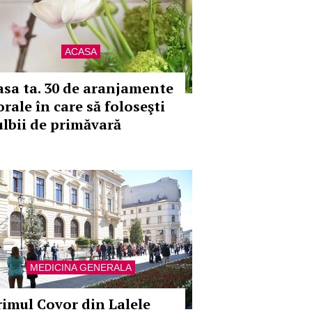
ACASA
asa ta. 30 de aranjamente
orale în care să foloseşti
ulbii de primăvară
MEDICINA GENERALA
rimul Covor din Lalele