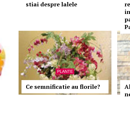
stiai despre lalele
r
in
p
P
PLANTE
Ce semnificatie au florile?
Al
n