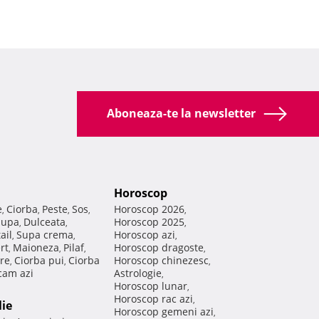
Aboneaza-te la newsletter
Horoscop
e
Ciorba
Peste
Sos
Horoscop 2026
,
,
,
,
,
Supa
Dulceata
Horoscop 2025
,
,
,
ail
Supa crema
Horoscop azi
,
,
,
rt
Maioneza
Pilaf
Horoscop dragoste
,
,
,
,
re
Ciorba pui
Ciorba
Horoscop chinezesc
,
,
,
am azi
Astrologie
,
Horoscop lunar
,
Horoscop rac azi
,
lie
Horoscop gemeni azi
,