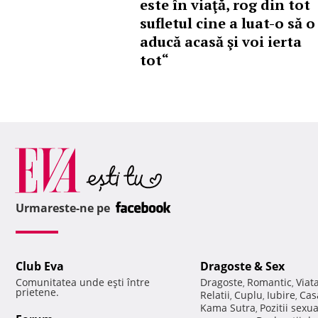
este în viaţă, rog din tot
sufletul cine a luat-o să o
aducă acasă şi voi ierta
tot“
Urmareste-ne pe
Club Eva
Dragoste & Sex
Comunitatea unde eşti între
Dragoste
Romantic
Viat
,
,
prietene.
Relatii
Cuplu
Iubire
Cas
,
,
,
Kama Sutra
Pozitii sexu
,