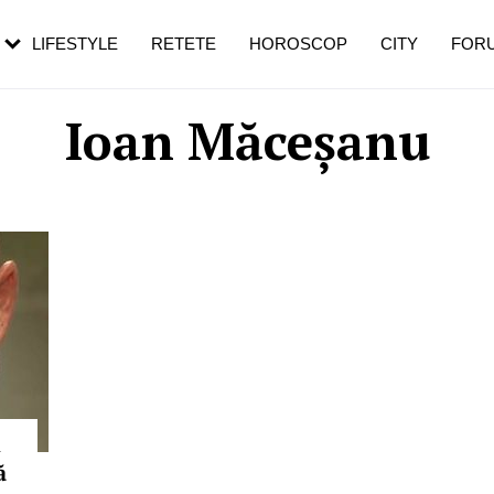
rezești mai des
Cât durează, cum te pregătești și cât
i în vârstă
de dureroasă este investigația
LIFESTYLE
RETETE
HOROSCOP
CITY
FOR
Ioan Măceșanu
i
ă