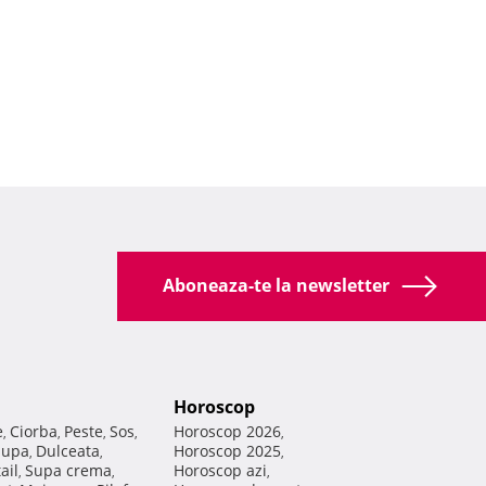
Aboneaza-te la newsletter
Horoscop
e
Ciorba
Peste
Sos
Horoscop 2026
,
,
,
,
,
Supa
Dulceata
Horoscop 2025
,
,
,
ail
Supa crema
Horoscop azi
,
,
,