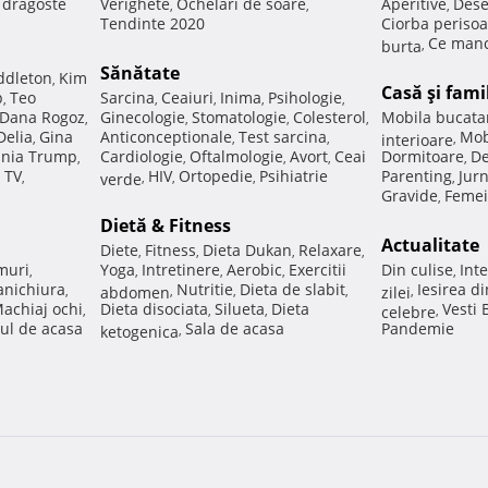
e dragoste
Verighete
Ochelari de soare
Aperitive
Dese
,
,
,
Tendinte 2020
Ciorba perisoa
Ce manc
burta
,
Sănătate
ddleton
Kim
,
Casă şi fami
p
Teo
Sarcina
Ceaiuri
Inima
Psihologie
,
,
,
,
,
Dana Rogoz
Ginecologie
Stomatologie
Colesterol
Mobila bucata
,
,
,
,
Delia
Gina
Anticonceptionale
Test sarcina
Mob
,
,
,
interioare
,
nia Trump
Cardiologie
Oftalmologie
Avort
Ceai
Dormitoare
De
,
,
,
,
,
 TV
HIV
Ortopedie
Psihiatrie
Parenting
Jur
,
verde
,
,
,
,
Gravide
Femei
,
Dietă & Fitness
Actualitate
Diete
Fitness
Dieta Dukan
Relaxare
,
,
,
,
muri
Yoga
Intretinere
Aerobic
Exercitii
Din culise
Inte
,
,
,
,
,
nichiura
Nutritie
Dieta de slabit
Iesirea d
,
abdomen
,
,
,
zilei
,
achiaj ochi
Dieta disociata
Silueta
Dieta
Vesti
,
,
,
celebre
,
ul de acasa
Sala de acasa
Pandemie
ketogenica
,