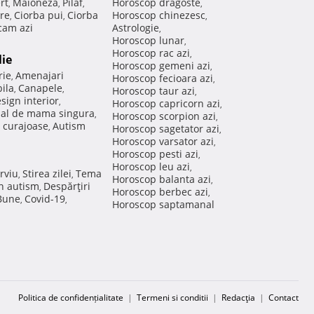
rt
Maioneza
Pilaf
Horoscop dragoste
,
,
,
,
re
Ciorba pui
Ciorba
Horoscop chinezesc
,
,
,
am azi
Astrologie
,
Horoscop lunar
,
Horoscop rac azi
,
lie
Horoscop gemeni azi
,
rie
Amenajari
,
Horoscop fecioara azi
,
ila
Canapele
,
,
Horoscop taur azi
,
sign interior
,
Horoscop capricorn azi
,
nal de mama singura
,
Horoscop scorpion azi
,
 curajoase
Autism
,
Horoscop sagetator azi
,
Horoscop varsator azi
,
Horoscop pesti azi
,
Horoscop leu azi
,
rviu
Stirea zilei
Tema
,
,
Horoscop balanta azi
,
in autism
Despărţiri
,
Horoscop berbec azi
,
 Bune
Covid-19
,
,
Horoscop saptamanal
Politica de confidențialitate
|
Termeni si conditii
|
Redacţia
|
Contact