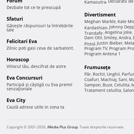
Forum
Declaratii d
Kamasutra
,
Dezbate tot ce te preocupă
Divertisment
Sfaturi
Meghan Markle
Kate Mi
,
Găseşte răspunsuri la întrebările
Johnny Dep
Kardashian
,
tale
Angelina Jolie
Trandafir
,
,
Dani Otil
Smiley
Andra
,
,
,
Felicitari Eva
Justin Bieber
Mela
Pistol
,
,
Zilnic poti gasi ceva de sarbatorit.
Program TV
Program Pro
,
Program Antena 1
Horoscop
Viitorul tău, descifrat de astre
Frumuseţe
Păr
Rochii
Unghii
Parfu
,
,
,
Eva Concursuri
Coafuri
Machiaj
Sani
Ma
,
,
,
Participă şi câştigă cu Eva premii
Sampon
Buze
Celulita
M
,
,
,
senzaţionale
Tratament celulita
Salon
,
Eva City
Caută adrese utile in zona ta
Copyright © 2001-2026,
iMedia Plus Group
. Toate drepturile rezervate