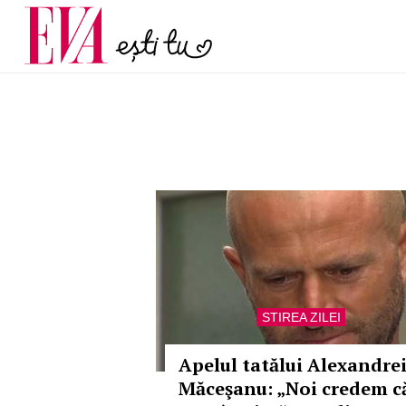
și 60 de ani. De ce te t
Carieră
pe măsură ce înaintez
Actualitate
STIREA ZILEI
Apelul tatălui Alexandre
Măceşanu: „Noi credem c