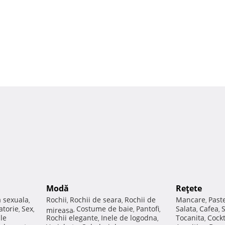
Modă
Reţete
a sexuala
Rochii
Rochii de seara
Rochii de
Mancare
Past
,
,
,
,
atorie
Sex
Costume de baie
Pantofi
Salata
Cafea
,
,
mireasa
,
,
,
,
,
ale
Rochii elegante
Inele de logodna
Tocanita
Cockt
,
,
,