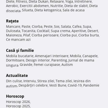
Diete
Fitness
Dieta Dukan
Relaxare
Yoga
Intretinere
,
,
,
,
,
,
Aerobic
Exercitii abdomen
Nutritie
Dieta de slabit
Dieta
,
,
,
,
Silueta
Dieta ketogenica
Sala de acasa
disociata
,
,
,
Reţete
Mancare
Paste
Ciorba
Peste
Sos
Salata
Cafea
Supa
,
,
,
,
,
,
,
,
Dulceata
Tocanita
Cocktail
Supa crema
Aperitive
Desert
,
,
,
,
,
,
Maioneza
Pilaf
Ciorba perisoare
Ciorba pui
Ciorba burta
,
,
,
,
,
Ce mancam azi
Casă şi familie
Mobila bucatarie
Amenajari interioare
Mobila
Canapele
,
,
,
,
Dormitoare
Design interior
Parenting
Jurnal de mama
,
,
,
Gravide
Femei curajoase
Autism
singura
,
,
,
Actualitate
Din culise
Interviu
Stirea zilei
Tema zilei
Iesirea din
,
,
,
,
Despărţiri celebre
Vesti Bune
Covid-19
Pandemie
autism
,
,
,
,
Horoscop
Horoscop 2026
,
Horoscop 2025
,