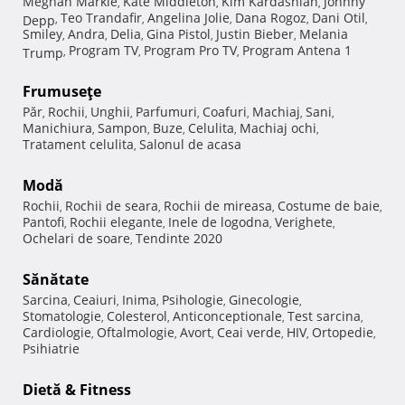
Meghan Markle
Kate Middleton
Kim Kardashian
Johnny
,
,
,
Teo Trandafir
Angelina Jolie
Dana Rogoz
Dani Otil
Depp
,
,
,
,
,
Smiley
Andra
Delia
Gina Pistol
Justin Bieber
Melania
,
,
,
,
,
Program TV
Program Pro TV
Program Antena 1
Trump
,
,
,
Frumuseţe
Păr
Rochii
Unghii
Parfumuri
Coafuri
Machiaj
Sani
,
,
,
,
,
,
,
Manichiura
Sampon
Buze
Celulita
Machiaj ochi
,
,
,
,
,
Tratament celulita
Salonul de acasa
,
Modă
Rochii
Rochii de seara
Rochii de mireasa
Costume de baie
,
,
,
,
Pantofi
Rochii elegante
Inele de logodna
Verighete
,
,
,
,
Ochelari de soare
Tendinte 2020
,
Sănătate
Sarcina
Ceaiuri
Inima
Psihologie
Ginecologie
,
,
,
,
,
Stomatologie
Colesterol
Anticonceptionale
Test sarcina
,
,
,
,
Cardiologie
Oftalmologie
Avort
Ceai verde
HIV
Ortopedie
,
,
,
,
,
,
Psihiatrie
Dietă & Fitness