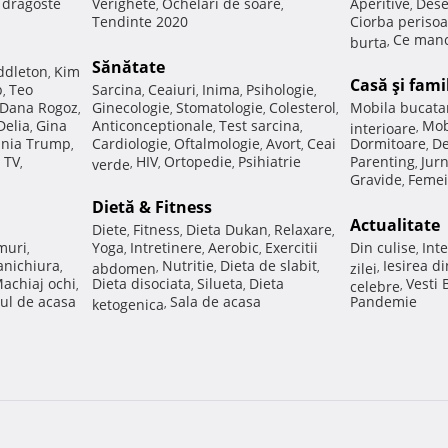
e dragoste
Verighete
Ochelari de soare
Aperitive
Dese
,
,
,
Tendinte 2020
Ciorba perisoa
Ce manc
burta
,
Sănătate
ddleton
Kim
,
Casă şi fami
p
Teo
Sarcina
Ceaiuri
Inima
Psihologie
,
,
,
,
,
Dana Rogoz
Ginecologie
Stomatologie
Colesterol
Mobila bucata
,
,
,
,
Delia
Gina
Anticonceptionale
Test sarcina
Mob
,
,
,
interioare
,
nia Trump
Cardiologie
Oftalmologie
Avort
Ceai
Dormitoare
De
,
,
,
,
,
 TV
HIV
Ortopedie
Psihiatrie
Parenting
Jur
,
verde
,
,
,
,
Gravide
Femei
,
Dietă & Fitness
Actualitate
Diete
Fitness
Dieta Dukan
Relaxare
,
,
,
,
muri
Yoga
Intretinere
Aerobic
Exercitii
Din culise
Inte
,
,
,
,
,
nichiura
Nutritie
Dieta de slabit
Iesirea d
,
abdomen
,
,
,
zilei
,
achiaj ochi
Dieta disociata
Silueta
Dieta
Vesti
,
,
,
celebre
,
ul de acasa
Sala de acasa
Pandemie
ketogenica
,