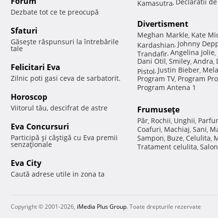
Forum
Declaratii d
Kamasutra
,
Dezbate tot ce te preocupă
Divertisment
Sfaturi
Meghan Markle
Kate Mi
,
Găseşte răspunsuri la întrebările
Johnny Dep
Kardashian
,
tale
Angelina Jolie
Trandafir
,
,
Dani Otil
Smiley
Andra
,
,
,
Felicitari Eva
Justin Bieber
Mela
Pistol
,
,
Zilnic poti gasi ceva de sarbatorit.
Program TV
Program Pro
,
Program Antena 1
Horoscop
Viitorul tău, descifrat de astre
Frumuseţe
Păr
Rochii
Unghii
Parfu
,
,
,
Eva Concursuri
Coafuri
Machiaj
Sani
Ma
,
,
,
Participă şi câştigă cu Eva premii
Sampon
Buze
Celulita
M
,
,
,
senzaţionale
Tratament celulita
Salon
,
Eva City
Caută adrese utile in zona ta
Copyright © 2001-2026,
iMedia Plus Group
. Toate drepturile rezervate