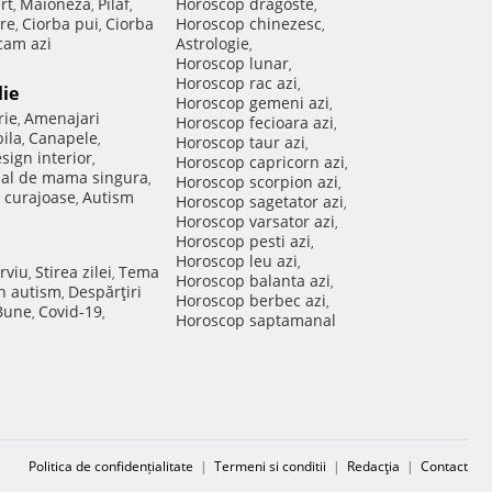
rt
Maioneza
Pilaf
Horoscop dragoste
,
,
,
,
re
Ciorba pui
Ciorba
Horoscop chinezesc
,
,
,
am azi
Astrologie
,
Horoscop lunar
,
Horoscop rac azi
,
lie
Horoscop gemeni azi
,
rie
Amenajari
,
Horoscop fecioara azi
,
ila
Canapele
,
,
Horoscop taur azi
,
sign interior
,
Horoscop capricorn azi
,
nal de mama singura
,
Horoscop scorpion azi
,
 curajoase
Autism
,
Horoscop sagetator azi
,
Horoscop varsator azi
,
Horoscop pesti azi
,
Horoscop leu azi
,
rviu
Stirea zilei
Tema
,
,
Horoscop balanta azi
,
in autism
Despărţiri
,
Horoscop berbec azi
,
 Bune
Covid-19
,
,
Horoscop saptamanal
Politica de confidențialitate
|
Termeni si conditii
|
Redacţia
|
Contact