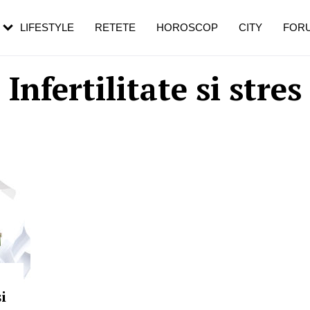
rebui să mergi
și 60 de ani. De ce te trezești mai des
pe măsură ce înaintezi în vârstă
LIFESTYLE
RETETE
HOROSCOP
CITY
FOR
Infertilitate si stres
şi