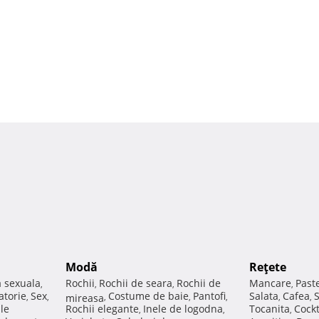
Modă
Reţete
a sexuala
Rochii
Rochii de seara
Rochii de
Mancare
Past
,
,
,
,
atorie
Sex
Costume de baie
Pantofi
Salata
Cafea
,
,
mireasa
,
,
,
,
,
ale
Rochii elegante
Inele de logodna
Tocanita
Cockt
,
,
,