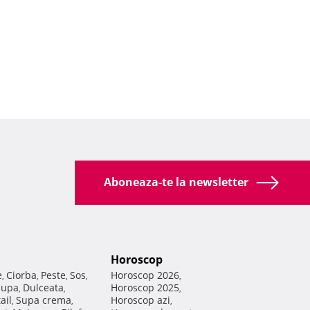
Aboneaza-te la newsletter
Horoscop
e
Ciorba
Peste
Sos
Horoscop 2026
,
,
,
,
,
Supa
Dulceata
Horoscop 2025
,
,
,
ail
Supa crema
Horoscop azi
,
,
,