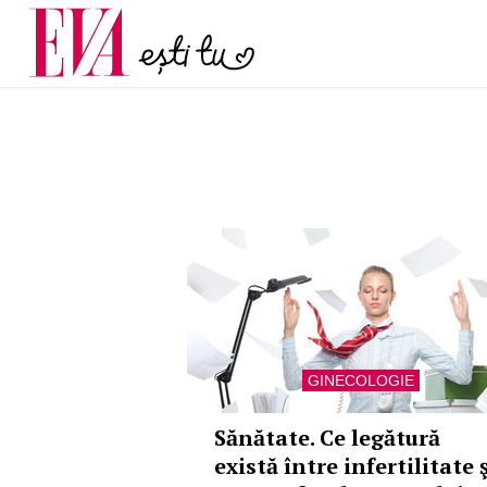
menopauză și când ar t
Carieră
la medic
Actualitate
GINECOLOGIE
Sănătate. Ce legătură
există între infertilitate 