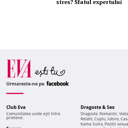
stres? Sfatul expertului
Urmareste-ne pe
Club Eva
Dragoste & Sex
Comunitatea unde eşti între
Dragoste
Romantic
Viat
,
,
prietene.
Relatii
Cuplu
Iubire
Cas
,
,
,
Kama Sutra
Pozitii sexu
,