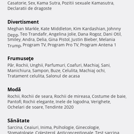
Casatorie
Sex
Kama Sutra
Pozitii sexuale Kamasutra
,
,
,
,
Declaratii de dragoste
Divertisment
Meghan Markle
Kate Middleton
Kim Kardashian
Johnny
,
,
,
Teo Trandafir
Angelina Jolie
Dana Rogoz
Dani Otil
Depp
,
,
,
,
,
Smiley
Andra
Delia
Gina Pistol
Justin Bieber
Melania
,
,
,
,
,
Program TV
Program Pro TV
Program Antena 1
Trump
,
,
,
Frumuseţe
Păr
Rochii
Unghii
Parfumuri
Coafuri
Machiaj
Sani
,
,
,
,
,
,
,
Manichiura
Sampon
Buze
Celulita
Machiaj ochi
,
,
,
,
,
Tratament celulita
Salonul de acasa
,
Modă
Rochii
Rochii de seara
Rochii de mireasa
Costume de baie
,
,
,
,
Pantofi
Rochii elegante
Inele de logodna
Verighete
,
,
,
,
Ochelari de soare
Tendinte 2020
,
Sănătate
Sarcina
Ceaiuri
Inima
Psihologie
Ginecologie
,
,
,
,
,
Stomatologie
Colesterol
Anticonceptionale
Test sarcina
,
,
,
,