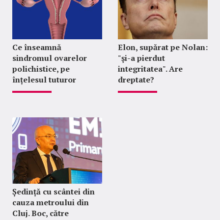
Ce înseamnă
Elon, supărat pe Nolan:
sindromul ovarelor
"şi-a pierdut
polichistice, pe
integritatea". Are
înțelesul tuturor
dreptate?
Ședință cu scântei din
cauza metroului din
Cluj. Boc, către