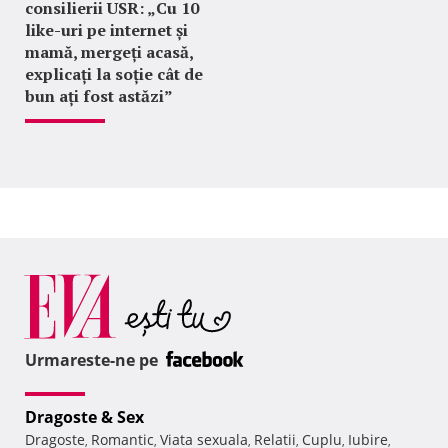
consilierii USR: „Cu 10
like-uri pe internet și
mamă, mergeți acasă,
explicați la soție cât de
bun ați fost astăzi”
Urmareste-ne pe
Dragoste & Sex
Dragoste
Romantic
Viata sexuala
Relatii
Cuplu
Iubire
,
,
,
,
,
,