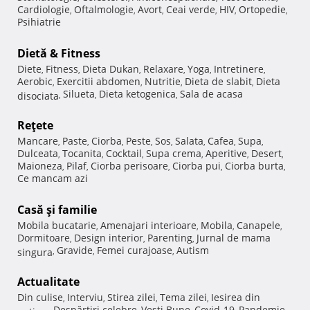
Cardiologie
Oftalmologie
Avort
Ceai verde
HIV
Ortopedie
,
,
,
,
,
,
Psihiatrie
Dietă & Fitness
Diete
Fitness
Dieta Dukan
Relaxare
Yoga
Intretinere
,
,
,
,
,
,
Aerobic
Exercitii abdomen
Nutritie
Dieta de slabit
Dieta
,
,
,
,
Silueta
Dieta ketogenica
Sala de acasa
disociata
,
,
,
Reţete
Mancare
Paste
Ciorba
Peste
Sos
Salata
Cafea
Supa
,
,
,
,
,
,
,
,
Dulceata
Tocanita
Cocktail
Supa crema
Aperitive
Desert
,
,
,
,
,
,
Maioneza
Pilaf
Ciorba perisoare
Ciorba pui
Ciorba burta
,
,
,
,
,
Ce mancam azi
Casă şi familie
Mobila bucatarie
Amenajari interioare
Mobila
Canapele
,
,
,
,
Dormitoare
Design interior
Parenting
Jurnal de mama
,
,
,
Gravide
Femei curajoase
Autism
singura
,
,
,
Actualitate
Din culise
Interviu
Stirea zilei
Tema zilei
Iesirea din
,
,
,
,
Despărţiri celebre
Vesti Bune
Covid-19
Pandemie