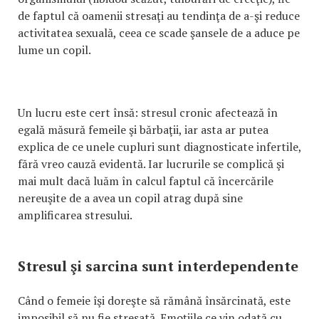
de faptul că oamenii stresaţi au tendinţa de a-şi reduce
activitatea sexuală, ceea ce scade şansele de a aduce pe
lume un copil.
Un lucru este cert însă: stresul cronic afectează în
egală măsură femeile şi bărbaţii, iar asta ar putea
explica de ce unele cupluri sunt diagnosticate infertile,
fără vreo cauză evidentă. Iar lucrurile se complică şi
mai mult dacă luăm în calcul faptul că încercările
nereuşite de a avea un copil atrag după sine
amplificarea stresului.
Stresul şi sarcina sunt interdependente
Când o femeie îşi doreşte să rămână însărcinată, este
imposibil să nu fie stresată. Emoţiile ce vin odată cu