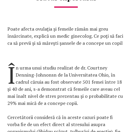
Poate afecta ovulaţia şi femeile rămân mai greu
însărcinate, explică un medic ginecolog. Ce poţi să faci
ca să previi şi să măreşti şansele de a concepe un copil
Î
n urma unui studiu realizat de dr. Courtney
Denning-Johnonsn de la Universitatea Ohio, în
cadrul căruia au fost observate 501 femei între 18
şi 40 de ani, s-a demonstrat că femeile care aveau cel
mai înalt nivel de stres prezentau şi o probabilitate cu
29% mai mică de a concepe copii.
Cercetătorii consideră că în aceste cazuri poate fi
vorba fie de un efect direct al stresului asupra
organismului (libidou scăzut, tulburări de erecţie), fie