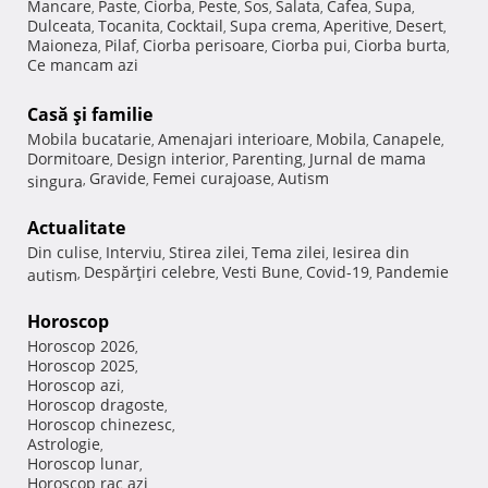
Mancare
Paste
Ciorba
Peste
Sos
Salata
Cafea
Supa
,
,
,
,
,
,
,
,
Dulceata
Tocanita
Cocktail
Supa crema
Aperitive
Desert
,
,
,
,
,
,
Maioneza
Pilaf
Ciorba perisoare
Ciorba pui
Ciorba burta
,
,
,
,
,
Ce mancam azi
Casă şi familie
Mobila bucatarie
Amenajari interioare
Mobila
Canapele
,
,
,
,
Dormitoare
Design interior
Parenting
Jurnal de mama
,
,
,
Gravide
Femei curajoase
Autism
singura
,
,
,
Actualitate
Din culise
Interviu
Stirea zilei
Tema zilei
Iesirea din
,
,
,
,
Despărţiri celebre
Vesti Bune
Covid-19
Pandemie
autism
,
,
,
,
Horoscop
Horoscop 2026
,
Horoscop 2025
,
Horoscop azi
,
Horoscop dragoste
,
Horoscop chinezesc
,
Astrologie
,
Horoscop lunar
,
Horoscop rac azi
,