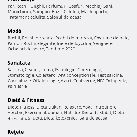
Păr
Rochii
Unghii
Parfumuri
Coafuri
Machiaj
Sani
,
,
,
,
,
,
,
Manichiura
Sampon
Buze
Celulita
Machiaj ochi
,
,
,
,
,
Tratament celulita
Salonul de acasa
,
Modă
Rochii
Rochii de seara
Rochii de mireasa
Costume de baie
,
,
,
,
Pantofi
Rochii elegante
Inele de logodna
Verighete
,
,
,
,
Ochelari de soare
Tendinte 2020
,
Sănătate
Sarcina
Ceaiuri
Inima
Psihologie
Ginecologie
,
,
,
,
,
Stomatologie
Colesterol
Anticonceptionale
Test sarcina
,
,
,
,
Cardiologie
Oftalmologie
Avort
Ceai verde
HIV
Ortopedie
,
,
,
,
,
,
Psihiatrie
Dietă & Fitness
Diete
Fitness
Dieta Dukan
Relaxare
Yoga
Intretinere
,
,
,
,
,
,
Aerobic
Exercitii abdomen
Nutritie
Dieta de slabit
Dieta
,
,
,
,
Silueta
Dieta ketogenica
Sala de acasa
disociata
,
,
,
Reţete