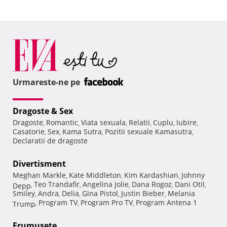
Urmareste-ne pe
Dragoste & Sex
Dragoste
Romantic
Viata sexuala
Relatii
Cuplu
Iubire
,
,
,
,
,
,
Casatorie
Sex
Kama Sutra
Pozitii sexuale Kamasutra
,
,
,
,
Declaratii de dragoste
Divertisment
Meghan Markle
Kate Middleton
Kim Kardashian
Johnny
,
,
,
Teo Trandafir
Angelina Jolie
Dana Rogoz
Dani Otil
Depp
,
,
,
,
,
Smiley
Andra
Delia
Gina Pistol
Justin Bieber
Melania
,
,
,
,
,
Program TV
Program Pro TV
Program Antena 1
Trump
,
,
,
Frumuseţe