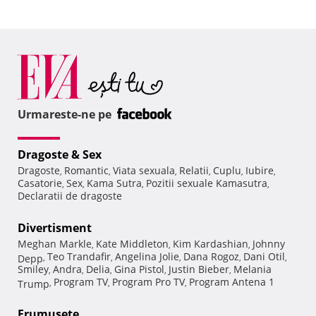
Urmareste-ne pe
Dragoste & Sex
Dragoste
Romantic
Viata sexuala
Relatii
Cuplu
Iubire
,
,
,
,
,
,
Casatorie
Sex
Kama Sutra
Pozitii sexuale Kamasutra
,
,
,
,
Declaratii de dragoste
Divertisment
Meghan Markle
Kate Middleton
Kim Kardashian
Johnny
,
,
,
Teo Trandafir
Angelina Jolie
Dana Rogoz
Dani Otil
Depp
,
,
,
,
,
Smiley
Andra
Delia
Gina Pistol
Justin Bieber
Melania
,
,
,
,
,
Program TV
Program Pro TV
Program Antena 1
Trump
,
,
,
Frumuseţe