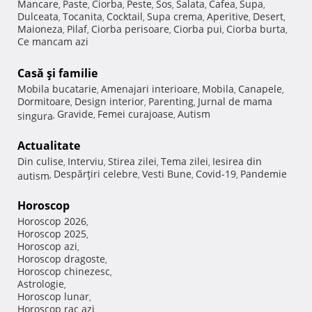
Mancare
Paste
Ciorba
Peste
Sos
Salata
Cafea
Supa
,
,
,
,
,
,
,
,
Dulceata
Tocanita
Cocktail
Supa crema
Aperitive
Desert
,
,
,
,
,
,
Maioneza
Pilaf
Ciorba perisoare
Ciorba pui
Ciorba burta
,
,
,
,
,
Ce mancam azi
Casă şi familie
Mobila bucatarie
Amenajari interioare
Mobila
Canapele
,
,
,
,
Dormitoare
Design interior
Parenting
Jurnal de mama
,
,
,
Gravide
Femei curajoase
Autism
singura
,
,
,
Actualitate
Din culise
Interviu
Stirea zilei
Tema zilei
Iesirea din
,
,
,
,
Despărţiri celebre
Vesti Bune
Covid-19
Pandemie
autism
,
,
,
,
Horoscop
Horoscop 2026
,
Horoscop 2025
,
Horoscop azi
,
Horoscop dragoste
,
Horoscop chinezesc
,
Astrologie
,
Horoscop lunar
,
Horoscop rac azi
,