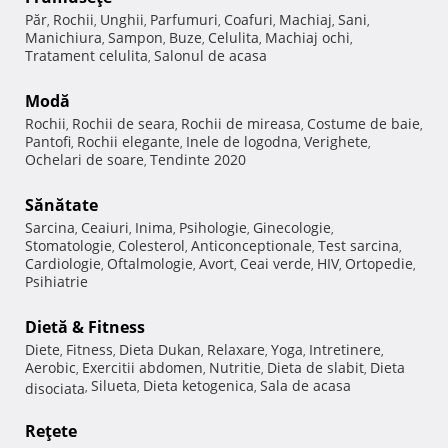
Păr
Rochii
Unghii
Parfumuri
Coafuri
Machiaj
Sani
,
,
,
,
,
,
,
Manichiura
Sampon
Buze
Celulita
Machiaj ochi
,
,
,
,
,
Tratament celulita
Salonul de acasa
,
Modă
Rochii
Rochii de seara
Rochii de mireasa
Costume de baie
,
,
,
,
Pantofi
Rochii elegante
Inele de logodna
Verighete
,
,
,
,
Ochelari de soare
Tendinte 2020
,
Sănătate
Sarcina
Ceaiuri
Inima
Psihologie
Ginecologie
,
,
,
,
,
Stomatologie
Colesterol
Anticonceptionale
Test sarcina
,
,
,
,
Cardiologie
Oftalmologie
Avort
Ceai verde
HIV
Ortopedie
,
,
,
,
,
,
Psihiatrie
Dietă & Fitness
Diete
Fitness
Dieta Dukan
Relaxare
Yoga
Intretinere
,
,
,
,
,
,
Aerobic
Exercitii abdomen
Nutritie
Dieta de slabit
Dieta
,
,
,
,
Silueta
Dieta ketogenica
Sala de acasa
disociata
,
,
,
Reţete