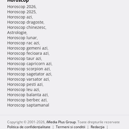
Horoscop
Horoscop 2026
,
Horoscop 2025
,
Horoscop azi
,
Horoscop dragoste
,
Horoscop chinezesc
,
Astrologie
,
Horoscop lunar
,
Horoscop rac azi
,
Horoscop gemeni azi
,
Horoscop fecioara azi
,
Horoscop taur azi
,
Horoscop capricorn azi
,
Horoscop scorpion azi
,
Horoscop sagetator azi
,
Horoscop varsator azi
,
Horoscop pesti azi
,
Horoscop leu azi
,
Horoscop balanta azi
,
Horoscop berbec azi
,
Horoscop saptamanal
Copyright © 2001-2026,
iMedia Plus Group
. Toate drepturile rezervate
Politica de confidențialitate
|
Termeni si conditii
|
Redacţia
|