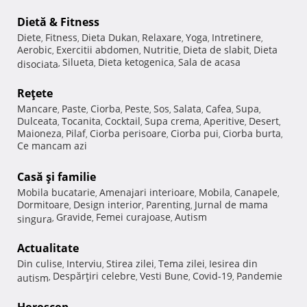
Dietă & Fitness
Diete
Fitness
Dieta Dukan
Relaxare
Yoga
Intretinere
,
,
,
,
,
,
Aerobic
Exercitii abdomen
Nutritie
Dieta de slabit
Dieta
,
,
,
,
Silueta
Dieta ketogenica
Sala de acasa
disociata
,
,
,
Reţete
Mancare
Paste
Ciorba
Peste
Sos
Salata
Cafea
Supa
,
,
,
,
,
,
,
,
Dulceata
Tocanita
Cocktail
Supa crema
Aperitive
Desert
,
,
,
,
,
,
Maioneza
Pilaf
Ciorba perisoare
Ciorba pui
Ciorba burta
,
,
,
,
,
Ce mancam azi
Casă şi familie
Mobila bucatarie
Amenajari interioare
Mobila
Canapele
,
,
,
,
Dormitoare
Design interior
Parenting
Jurnal de mama
,
,
,
Gravide
Femei curajoase
Autism
singura
,
,
,
Actualitate
Din culise
Interviu
Stirea zilei
Tema zilei
Iesirea din
,
,
,
,
Despărţiri celebre
Vesti Bune
Covid-19
Pandemie
autism
,
,
,
,