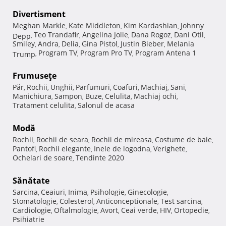
Divertisment
Meghan Markle
Kate Middleton
Kim Kardashian
Johnny
,
,
,
Teo Trandafir
Angelina Jolie
Dana Rogoz
Dani Otil
Depp
,
,
,
,
,
Smiley
Andra
Delia
Gina Pistol
Justin Bieber
Melania
,
,
,
,
,
Program TV
Program Pro TV
Program Antena 1
Trump
,
,
,
Frumuseţe
Păr
Rochii
Unghii
Parfumuri
Coafuri
Machiaj
Sani
,
,
,
,
,
,
,
Manichiura
Sampon
Buze
Celulita
Machiaj ochi
,
,
,
,
,
Tratament celulita
Salonul de acasa
,
Modă
Rochii
Rochii de seara
Rochii de mireasa
Costume de baie
,
,
,
,
Pantofi
Rochii elegante
Inele de logodna
Verighete
,
,
,
,
Ochelari de soare
Tendinte 2020
,
Sănătate
Sarcina
Ceaiuri
Inima
Psihologie
Ginecologie
,
,
,
,
,
Stomatologie
Colesterol
Anticonceptionale
Test sarcina
,
,
,
,
Cardiologie
Oftalmologie
Avort
Ceai verde
HIV
Ortopedie
,
,
,
,
,
,
Psihiatrie