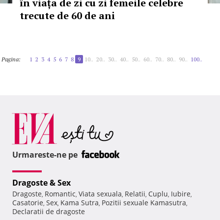
în viața de zi cu zi femeile celebre
trecute de 60 de ani
Pagina:
1
2
3
4
5
6
7
8
9
10..
20..
30..
40..
50..
60..
70..
80..
90..
100..
Urmareste-ne pe
Dragoste & Sex
Dragoste
Romantic
Viata sexuala
Relatii
Cuplu
Iubire
,
,
,
,
,
,
Casatorie
Sex
Kama Sutra
Pozitii sexuale Kamasutra
,
,
,
,
Declaratii de dragoste