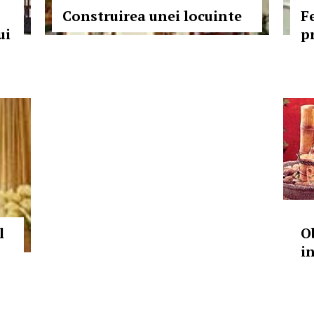
Construirea unei locuinte
F
ui
p
l
O
i