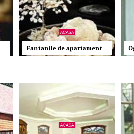
ACASA
Fantanile de apartament
O
ACASA