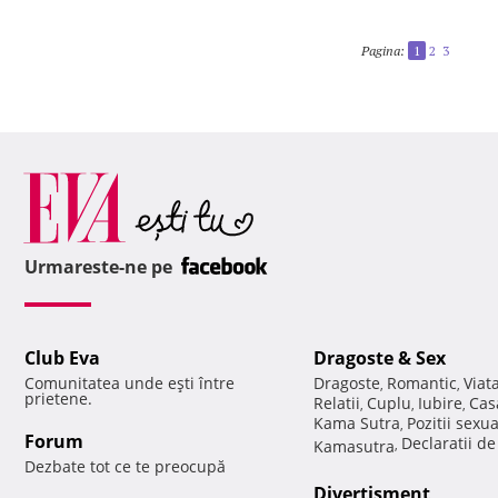
Pagina:
1
2
3
Urmareste-ne pe
Club Eva
Dragoste & Sex
Comunitatea unde eşti între
Dragoste
Romantic
Viat
,
,
prietene.
Relatii
Cuplu
Iubire
Cas
,
,
,
Kama Sutra
Pozitii sexu
,
Forum
Declaratii d
Kamasutra
,
Dezbate tot ce te preocupă
Divertisment