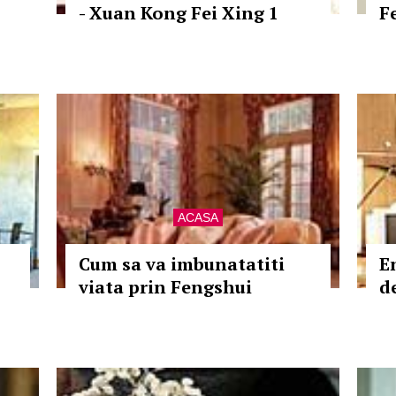
- Xuan Kong Fei Xing 1
F
ACASA
Cum sa va imbunatatiti
E
viata prin Fengshui
d