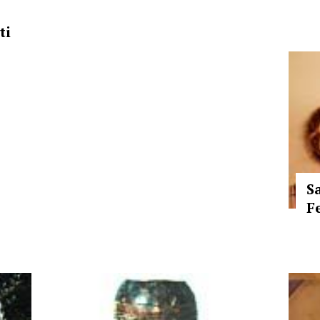
ti
S
F