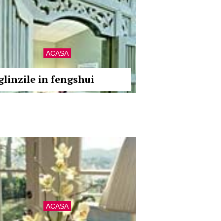
ACASA
glinzile in fengshui
ACASA