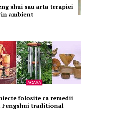
eng shui sau arta terapiei
rin ambient
ACASA
biecte folosite ca remedii
n Fengshui traditional