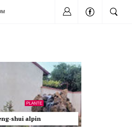
Nu ai cont?
Inregistreaza-
UM
PLANTE
eng-shui alpin