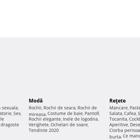
Modă
Reţete
a sexuala
Rochii
Rochii de seara
Rochii de
Mancare
Past
,
,
,
,
atorie
Sex
Costume de baie
Pantofi
Salata
Cafea
,
,
mireasa
,
,
,
,
,
ale
Rochii elegante
Inele de logodna
Tocanita
Cockt
,
,
,
e dragoste
Verighete
Ochelari de soare
Aperitive
Dese
,
,
,
Tendinte 2020
Ciorba perisoa
Ce manc
burta
,