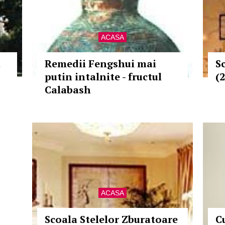
ACASA
u
Remedii Fengshui mai
S
putin intalnite - fructul
(2
Calabash
ACASA
Scoala Stelelor Zburatoare
C