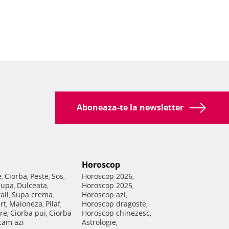
Aboneaza-te la newsletter
Horoscop
e
Ciorba
Peste
Sos
Horoscop 2026
,
,
,
,
,
Supa
Dulceata
Horoscop 2025
,
,
,
ail
Supa crema
Horoscop azi
,
,
,
rt
Maioneza
Pilaf
Horoscop dragoste
,
,
,
,
re
Ciorba pui
Ciorba
Horoscop chinezesc
,
,
,
am azi
Astrologie
,