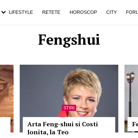
rezești mai des
Cât durează, cum te pregătești și cât
i în vârstă
de dureroasă este investigația
LIFESTYLE
RETETE
HOROSCOP
CITY
FOR
Fengshui
STIRI
Arta Feng-shui si Costi
F
Ionita, la Teo