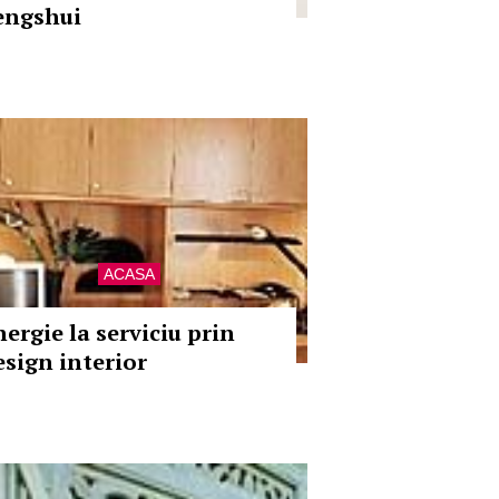
engshui
ACASA
nergie la serviciu prin
esign interior