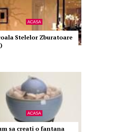
ACASA
coala Stelelor Zburatoare
)
ACASA
um sa creati o fantana