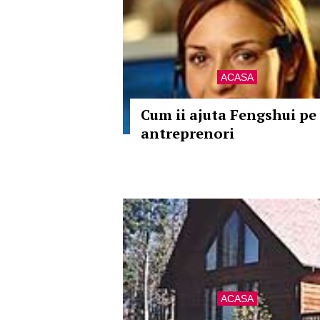
ACASA
Cum ii ajuta Fengshui pe
antreprenori
ACASA