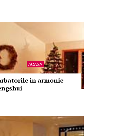
ACASA
arbatorile in armonie
engshui