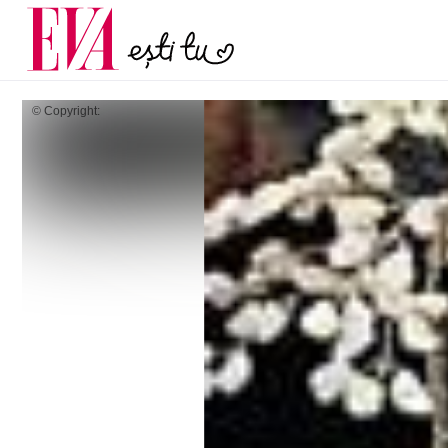
menopauză și când ar t
Carieră
la medic
Actualitate
© Copyright: