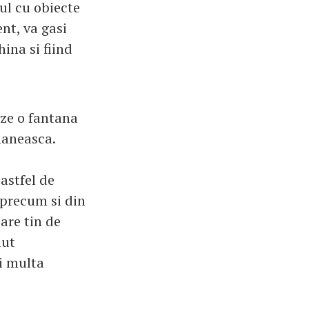
ul cu obiecte
nt, va gasi
ina si fiind
eze o fantana
omaneasca.
astfel de
, precum si din
are tin de
lut
i multa