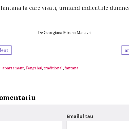
a fantana la care visati, urmand indicatiile dumne
De
Georgiana Miruna Macavei
dent
ar
:
apartament
,
Fengshui
,
traditional
,
fantana
comentariu
Emailul tau