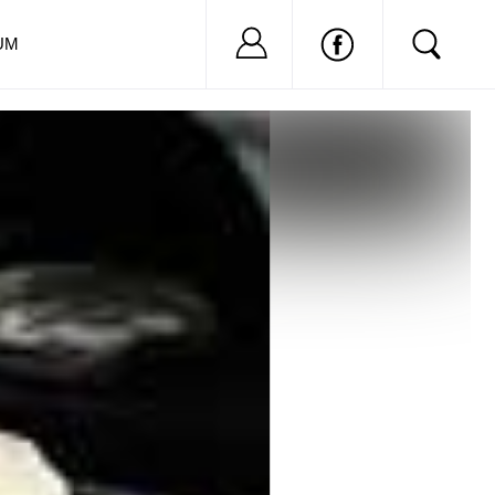
Nu ai cont?
Inregistreaza-
UM