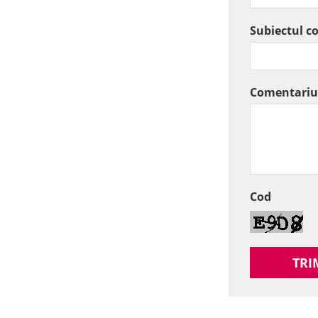
Subiectul c
Comentariu
Cod
TRI