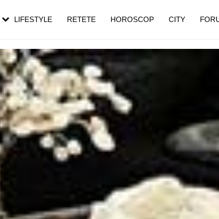
rebui să mergi
și 60 de ani. De ce te trezești mai des
pe măsură ce înaintezi în vârstă
LIFESTYLE
RETETE
HOROSCOP
CITY
FOR