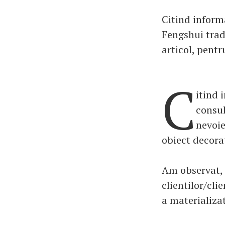
Citind informa
Fengshui trad
articol, pentru
C
itind 
consul
nevoie
obiect decora
Am observat, t
clientilor/cli
a materializat