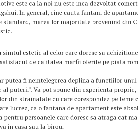
otive este ca la noi nu este inca dezvoltat comert
ngshui. In general, cine cauta fantani de apartame
 standard, marea lor majoritate provenind din Ch
stic.
 simtul estetic al celor care doresc sa achizition
satisfacut de calitatea marfii oferite pe piata r
r putea fi neintelegerea deplina a functiilor unui 
r al puterii". Va pot spune din experienta proprie
ilor din strainatate cu care corespondez pe teme c
are lucrez, ca o fantana de apartament este abso
a pentru persoanele care doresc sa atraga cat ma
va in casa sau la birou.