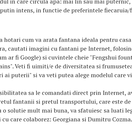
dul in care circula apa: mai lin sau mai puternic
utin intens, in functie de preferintele fiecaruia/f
va hotari cum va arata fantana ideala pentru casa
, cautati imagini cu fantani pe Internet, folosi
um ar fi Google) si cuvintele cheie "Fengshui foun
ins". Veti fi uimiti/e de diversitatea si frumusete
ri ai puterii" si va veti putea alege modelul care vi
ibilitatea sa le comandati direct prin Internet, av
etul fantanii si pretul transportului, care este de
u o solutie mult mai buna, va sfatuiesc sa luati l
ici cu care colaborez: Georgiana si Dumitru Cozma.