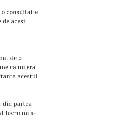
 o consultatie
e de acest
iat de o
une ca nu era
rtanta acestui
r din partea
st lucru nu s-