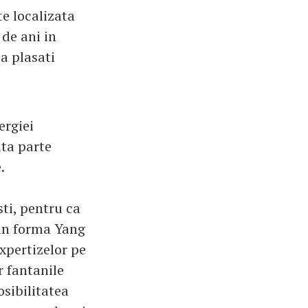
e localizata
 de ani in
sa plasati
ergiei
lta parte
.
sti, pentru ca
 in forma Yang
expertizelor pe
r fantanile
osibilitatea