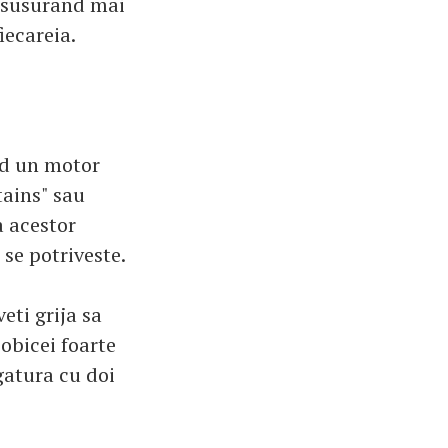
, susurand mai
iecareia.
nd un motor
tains" sau
a acestor
 se potriveste.
eti grija sa
 obicei foarte
egatura cu doi