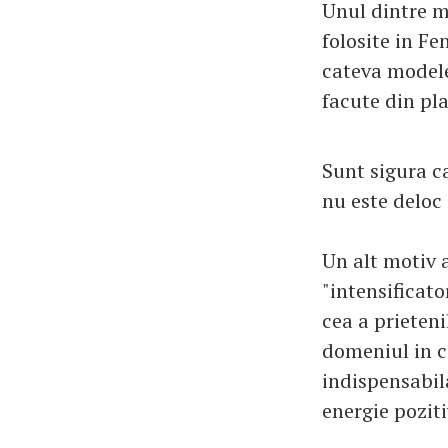
Unul dintre m
folosite in Fe
cateva modele
facute din pla
Sunt sigura ca
nu este deloc 
Un alt motiv a
"intensificato
cea a prieten
domeniul in c
indispensabil
energie poziti