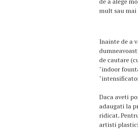
de a alege mo
mult sau mai p
Inainte de a 
dumneavoastra
de cautare (c
"indoor founta
"intensificato
Daca aveti pos
adaugati la pr
ridicat. Pentr
artisti plast