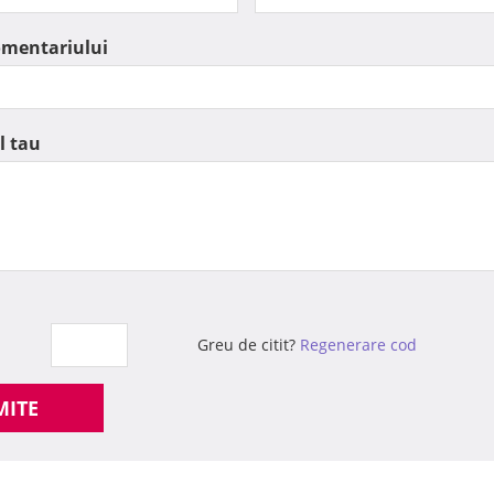
omentariului
l tau
Greu de citit?
Regenerare cod
MITE