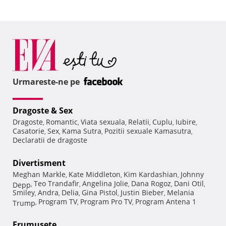
Urmareste-ne pe
Dragoste & Sex
Dragoste
Romantic
Viata sexuala
Relatii
Cuplu
Iubire
,
,
,
,
,
,
Casatorie
Sex
Kama Sutra
Pozitii sexuale Kamasutra
,
,
,
,
Declaratii de dragoste
Divertisment
Meghan Markle
Kate Middleton
Kim Kardashian
Johnny
,
,
,
Teo Trandafir
Angelina Jolie
Dana Rogoz
Dani Otil
Depp
,
,
,
,
,
Smiley
Andra
Delia
Gina Pistol
Justin Bieber
Melania
,
,
,
,
,
Program TV
Program Pro TV
Program Antena 1
Trump
,
,
,
Frumuseţe