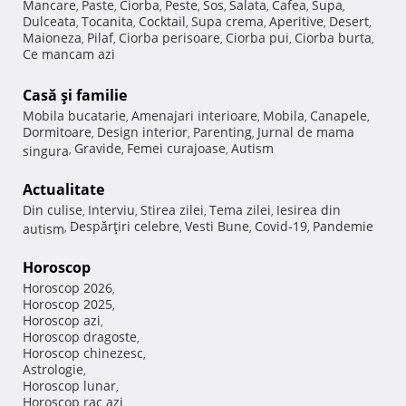
Mancare
Paste
Ciorba
Peste
Sos
Salata
Cafea
Supa
,
,
,
,
,
,
,
,
Dulceata
Tocanita
Cocktail
Supa crema
Aperitive
Desert
,
,
,
,
,
,
Maioneza
Pilaf
Ciorba perisoare
Ciorba pui
Ciorba burta
,
,
,
,
,
Ce mancam azi
Casă şi familie
Mobila bucatarie
Amenajari interioare
Mobila
Canapele
,
,
,
,
Dormitoare
Design interior
Parenting
Jurnal de mama
,
,
,
Gravide
Femei curajoase
Autism
singura
,
,
,
Actualitate
Din culise
Interviu
Stirea zilei
Tema zilei
Iesirea din
,
,
,
,
Despărţiri celebre
Vesti Bune
Covid-19
Pandemie
autism
,
,
,
,
Horoscop
Horoscop 2026
,
Horoscop 2025
,
Horoscop azi
,
Horoscop dragoste
,
Horoscop chinezesc
,
Astrologie
,
Horoscop lunar
,
Horoscop rac azi
,