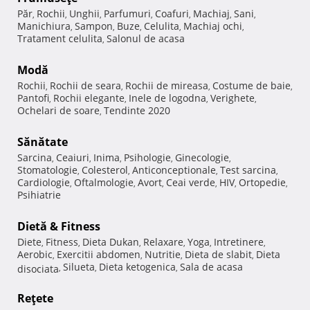
Păr
Rochii
Unghii
Parfumuri
Coafuri
Machiaj
Sani
,
,
,
,
,
,
,
Manichiura
Sampon
Buze
Celulita
Machiaj ochi
,
,
,
,
,
Tratament celulita
Salonul de acasa
,
Modă
Rochii
Rochii de seara
Rochii de mireasa
Costume de baie
,
,
,
,
Pantofi
Rochii elegante
Inele de logodna
Verighete
,
,
,
,
Ochelari de soare
Tendinte 2020
,
Sănătate
Sarcina
Ceaiuri
Inima
Psihologie
Ginecologie
,
,
,
,
,
Stomatologie
Colesterol
Anticonceptionale
Test sarcina
,
,
,
,
Cardiologie
Oftalmologie
Avort
Ceai verde
HIV
Ortopedie
,
,
,
,
,
,
Psihiatrie
Dietă & Fitness
Diete
Fitness
Dieta Dukan
Relaxare
Yoga
Intretinere
,
,
,
,
,
,
Aerobic
Exercitii abdomen
Nutritie
Dieta de slabit
Dieta
,
,
,
,
Silueta
Dieta ketogenica
Sala de acasa
disociata
,
,
,
Reţete