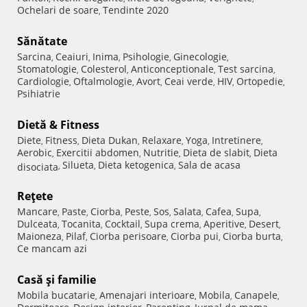
Ochelari de soare
Tendinte 2020
,
Sănătate
Sarcina
Ceaiuri
Inima
Psihologie
Ginecologie
,
,
,
,
,
Stomatologie
Colesterol
Anticonceptionale
Test sarcina
,
,
,
,
Cardiologie
Oftalmologie
Avort
Ceai verde
HIV
Ortopedie
,
,
,
,
,
,
Psihiatrie
Dietă & Fitness
Diete
Fitness
Dieta Dukan
Relaxare
Yoga
Intretinere
,
,
,
,
,
,
Aerobic
Exercitii abdomen
Nutritie
Dieta de slabit
Dieta
,
,
,
,
Silueta
Dieta ketogenica
Sala de acasa
disociata
,
,
,
Reţete
Mancare
Paste
Ciorba
Peste
Sos
Salata
Cafea
Supa
,
,
,
,
,
,
,
,
Dulceata
Tocanita
Cocktail
Supa crema
Aperitive
Desert
,
,
,
,
,
,
Maioneza
Pilaf
Ciorba perisoare
Ciorba pui
Ciorba burta
,
,
,
,
,
Ce mancam azi
Casă şi familie
Mobila bucatarie
Amenajari interioare
Mobila
Canapele
,
,
,
,