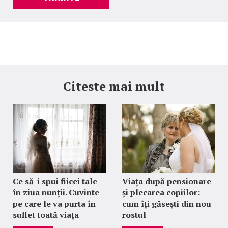
Citeste mai mult
Ce să-i spui fiicei tale
Viața după pensionare
în ziua nunții. Cuvinte
și plecarea copiilor:
pe care le va purta în
cum îți găsești din nou
suflet toată viața
rostul