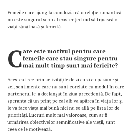
Femeile care ajung la concluzia că o relație romantică
nu este singurul scop al existenței tind să trăiască o
viață sănătoasă și fericită.
C
are este motivul pentru care
femeile care stau singure pentru
mai mult timp sunt mai fericite?
Acestea trec prin activitățile de zi cu zi cu pasiune și
zel, sentimente care nu sunt corelate cu modul în care
partenerul le-a declanșat în ziua precedentă. De fapt,
speranța că un prinț pe cal alb va apărea în viața lor și
le va face viața mai bună nici nu se află pe lista lor de
priorități. Lucruri mult mai valoroase, cum ar fi
urmărirea obiectivelor semnificative ale vieții, sunt
ceea ce le motivează.