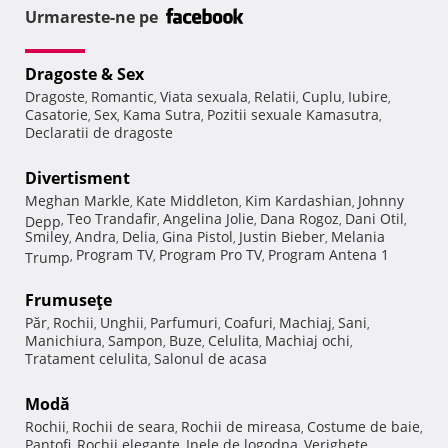
Urmareste-ne pe
Dragoste & Sex
Dragoste
Romantic
Viata sexuala
Relatii
Cuplu
Iubire
,
,
,
,
,
,
Casatorie
Sex
Kama Sutra
Pozitii sexuale Kamasutra
,
,
,
,
Declaratii de dragoste
Divertisment
Meghan Markle
Kate Middleton
Kim Kardashian
Johnny
,
,
,
Teo Trandafir
Angelina Jolie
Dana Rogoz
Dani Otil
Depp
,
,
,
,
,
Smiley
Andra
Delia
Gina Pistol
Justin Bieber
Melania
,
,
,
,
,
Program TV
Program Pro TV
Program Antena 1
Trump
,
,
,
Frumuseţe
Păr
Rochii
Unghii
Parfumuri
Coafuri
Machiaj
Sani
,
,
,
,
,
,
,
Manichiura
Sampon
Buze
Celulita
Machiaj ochi
,
,
,
,
,
Tratament celulita
Salonul de acasa
,
Modă
Rochii
Rochii de seara
Rochii de mireasa
Costume de baie
,
,
,
,
Pantofi
Rochii elegante
Inele de logodna
Verighete
,
,
,
,