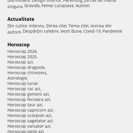
Dormitoare
Design interior
Parenting
Jurnal de mama
,
,
,
Gravide
Femei curajoase
Autism
singura
,
,
,
Actualitate
Din culise
Interviu
Stirea zilei
Tema zilei
Iesirea din
,
,
,
,
Despărţiri celebre
Vesti Bune
Covid-19
Pandemie
autism
,
,
,
,
Horoscop
Horoscop 2026
,
Horoscop 2025
,
Horoscop azi
,
Horoscop dragoste
,
Horoscop chinezesc
,
Astrologie
,
Horoscop lunar
,
Horoscop rac azi
,
Horoscop gemeni azi
,
Horoscop fecioara azi
,
Horoscop taur azi
,
Horoscop capricorn azi
,
Horoscop scorpion azi
,
Horoscop sagetator azi
,
Horoscop varsator azi
,
Horoscop pesti azi
,