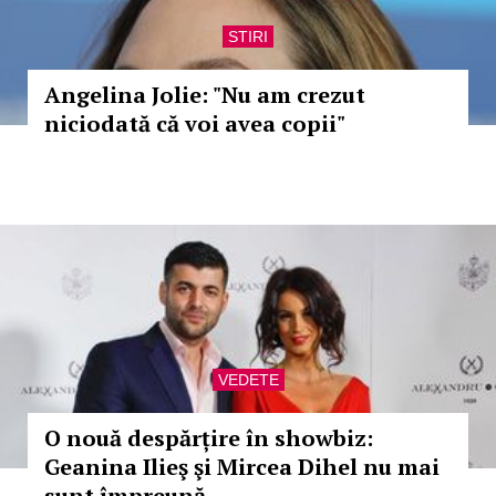
STIRI
Angelina Jolie: "Nu am crezut
niciodată că voi avea copii"
VEDETE
O nouă despărțire în showbiz:
Geanina Ilieş şi Mircea Dihel nu mai
sunt împreună