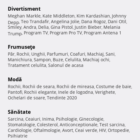
Divertisment
Meghan Markle
Kate Middleton
Kim Kardashian
Johnny
,
,
,
Teo Trandafir
Angelina Jolie
Dana Rogoz
Dani Otil
Depp
,
,
,
,
,
Smiley
Andra
Delia
Gina Pistol
Justin Bieber
Melania
,
,
,
,
,
Program TV
Program Pro TV
Program Antena 1
Trump
,
,
,
Frumuseţe
Păr
Rochii
Unghii
Parfumuri
Coafuri
Machiaj
Sani
,
,
,
,
,
,
,
Manichiura
Sampon
Buze
Celulita
Machiaj ochi
,
,
,
,
,
Tratament celulita
Salonul de acasa
,
Modă
Rochii
Rochii de seara
Rochii de mireasa
Costume de baie
,
,
,
,
Pantofi
Rochii elegante
Inele de logodna
Verighete
,
,
,
,
Ochelari de soare
Tendinte 2020
,
Sănătate
Sarcina
Ceaiuri
Inima
Psihologie
Ginecologie
,
,
,
,
,
Stomatologie
Colesterol
Anticonceptionale
Test sarcina
,
,
,
,
Cardiologie
Oftalmologie
Avort
Ceai verde
HIV
Ortopedie
,
,
,
,
,
,
Psihiatrie