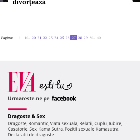
divorţează
Pagina:
1..
10..
20
21
22
23
24
25
26
27
28
29
30..
40..
Urmareste-ne pe
Dragoste & Sex
Dragoste
Romantic
Viata sexuala
Relatii
Cuplu
Iubire
,
,
,
,
,
,
Casatorie
Sex
Kama Sutra
Pozitii sexuale Kamasutra
,
,
,
,
Declaratii de dragoste