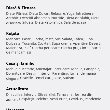
Dietă & Fitness
Diete
Fitness
Dieta Dukan
Relaxare
Yoga
Intretinere
,
,
,
,
,
,
Aerobic
Exercitii abdomen
Nutritie
Dieta de slabit
Dieta
,
,
,
,
Silueta
Dieta ketogenica
Sala de acasa
disociata
,
,
,
Reţete
Mancare
Paste
Ciorba
Peste
Sos
Salata
Cafea
Supa
,
,
,
,
,
,
,
,
Dulceata
Tocanita
Cocktail
Supa crema
Aperitive
Desert
,
,
,
,
,
,
Maioneza
Pilaf
Ciorba perisoare
Ciorba pui
Ciorba burta
,
,
,
,
,
Ce mancam azi
Casă şi familie
Mobila bucatarie
Amenajari interioare
Mobila
Canapele
,
,
,
,
Dormitoare
Design interior
Parenting
Jurnal de mama
,
,
,
Gravide
Femei curajoase
Autism
singura
,
,
,
Actualitate
Din culise
Interviu
Stirea zilei
Tema zilei
Iesirea din
,
,
,
,
Despărţiri celebre
Vesti Bune
Covid-19
Pandemie
autism
,
,
,
,