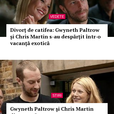
VEDETE
Divorț de catifea: Gwyneth Paltrow
și Chris Martin s-au despărțit într-o
vacanță exotică
STIRI
Gwyneth Paltrow şi Chris Martin