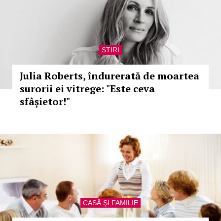
STIRI
Julia Roberts, îndurerată de moartea
surorii ei vitrege: "Este ceva
sfâșietor!"
CASĂ ŞI FAMILIE