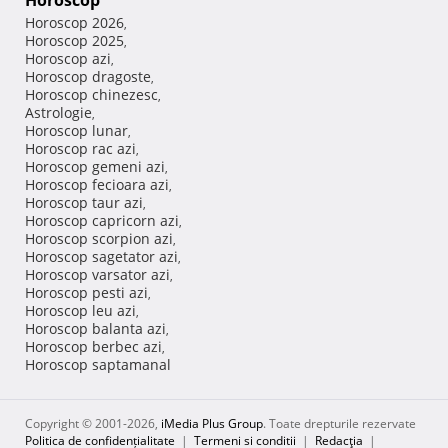
Horoscop
Horoscop 2026
,
Horoscop 2025
,
Horoscop azi
,
Horoscop dragoste
,
Horoscop chinezesc
,
Astrologie
,
Horoscop lunar
,
Horoscop rac azi
,
Horoscop gemeni azi
,
Horoscop fecioara azi
,
Horoscop taur azi
,
Horoscop capricorn azi
,
Horoscop scorpion azi
,
Horoscop sagetator azi
,
Horoscop varsator azi
,
Horoscop pesti azi
,
Horoscop leu azi
,
Horoscop balanta azi
,
Horoscop berbec azi
,
Horoscop saptamanal
Copyright © 2001-2026,
iMedia Plus Group
. Toate drepturile rezervate
Politica de confidențialitate
|
Termeni si conditii
|
Redacţia
|