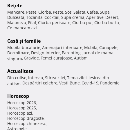
Reţete
Mancare
Paste
Ciorba
Peste
Sos
Salata
Cafea
Supa
,
,
,
,
,
,
,
,
Dulceata
Tocanita
Cocktail
Supa crema
Aperitive
Desert
,
,
,
,
,
,
Maioneza
Pilaf
Ciorba perisoare
Ciorba pui
Ciorba burta
,
,
,
,
,
Ce mancam azi
Casă şi familie
Mobila bucatarie
Amenajari interioare
Mobila
Canapele
,
,
,
,
Dormitoare
Design interior
Parenting
Jurnal de mama
,
,
,
Gravide
Femei curajoase
Autism
singura
,
,
,
Actualitate
Din culise
Interviu
Stirea zilei
Tema zilei
Iesirea din
,
,
,
,
Despărţiri celebre
Vesti Bune
Covid-19
Pandemie
autism
,
,
,
,
Horoscop
Horoscop 2026
,
Horoscop 2025
,
Horoscop azi
,
Horoscop dragoste
,
Horoscop chinezesc
,
Astrologie
,