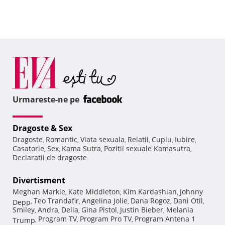
Urmareste-ne pe
Dragoste & Sex
Dragoste
Romantic
Viata sexuala
Relatii
Cuplu
Iubire
,
,
,
,
,
,
Casatorie
Sex
Kama Sutra
Pozitii sexuale Kamasutra
,
,
,
,
Declaratii de dragoste
Divertisment
Meghan Markle
Kate Middleton
Kim Kardashian
Johnny
,
,
,
Teo Trandafir
Angelina Jolie
Dana Rogoz
Dani Otil
Depp
,
,
,
,
,
Smiley
Andra
Delia
Gina Pistol
Justin Bieber
Melania
,
,
,
,
,
Program TV
Program Pro TV
Program Antena 1
Trump
,
,
,