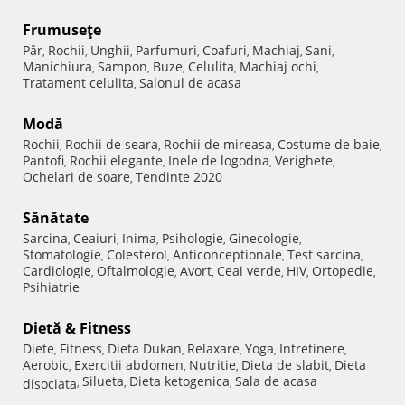
Frumuseţe
Păr
Rochii
Unghii
Parfumuri
Coafuri
Machiaj
Sani
,
,
,
,
,
,
,
Manichiura
Sampon
Buze
Celulita
Machiaj ochi
,
,
,
,
,
Tratament celulita
Salonul de acasa
,
Modă
Rochii
Rochii de seara
Rochii de mireasa
Costume de baie
,
,
,
,
Pantofi
Rochii elegante
Inele de logodna
Verighete
,
,
,
,
Ochelari de soare
Tendinte 2020
,
Sănătate
Sarcina
Ceaiuri
Inima
Psihologie
Ginecologie
,
,
,
,
,
Stomatologie
Colesterol
Anticonceptionale
Test sarcina
,
,
,
,
Cardiologie
Oftalmologie
Avort
Ceai verde
HIV
Ortopedie
,
,
,
,
,
,
Psihiatrie
Dietă & Fitness
Diete
Fitness
Dieta Dukan
Relaxare
Yoga
Intretinere
,
,
,
,
,
,
Aerobic
Exercitii abdomen
Nutritie
Dieta de slabit
Dieta
,
,
,
,
Silueta
Dieta ketogenica
Sala de acasa
disociata
,
,
,