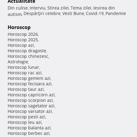
Actualitate
Din culise
Interviu
Stirea zilei
Tema zilei
Iesirea din
,
,
,
,
Despărţiri celebre
Vesti Bune
Covid-19
Pandemie
autism
,
,
,
,
Horoscop
Horoscop 2026
,
Horoscop 2025
,
Horoscop azi
,
Horoscop dragoste
,
Horoscop chinezesc
,
Astrologie
,
Horoscop lunar
,
Horoscop rac azi
,
Horoscop gemeni azi
,
Horoscop fecioara azi
,
Horoscop taur azi
,
Horoscop capricorn azi
,
Horoscop scorpion azi
,
Horoscop sagetator azi
,
Horoscop varsator azi
,
Horoscop pesti azi
,
Horoscop leu azi
,
Horoscop balanta azi
,
Horoscop berbec azi
,