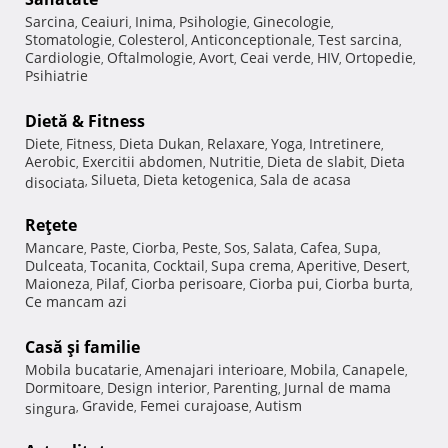
Sarcina
Ceaiuri
Inima
Psihologie
Ginecologie
,
,
,
,
,
Stomatologie
Colesterol
Anticonceptionale
Test sarcina
,
,
,
,
Cardiologie
Oftalmologie
Avort
Ceai verde
HIV
Ortopedie
,
,
,
,
,
,
Psihiatrie
Dietă & Fitness
Diete
Fitness
Dieta Dukan
Relaxare
Yoga
Intretinere
,
,
,
,
,
,
Aerobic
Exercitii abdomen
Nutritie
Dieta de slabit
Dieta
,
,
,
,
Silueta
Dieta ketogenica
Sala de acasa
disociata
,
,
,
Reţete
Mancare
Paste
Ciorba
Peste
Sos
Salata
Cafea
Supa
,
,
,
,
,
,
,
,
Dulceata
Tocanita
Cocktail
Supa crema
Aperitive
Desert
,
,
,
,
,
,
Maioneza
Pilaf
Ciorba perisoare
Ciorba pui
Ciorba burta
,
,
,
,
,
Ce mancam azi
Casă şi familie
Mobila bucatarie
Amenajari interioare
Mobila
Canapele
,
,
,
,
Dormitoare
Design interior
Parenting
Jurnal de mama
,
,
,
Gravide
Femei curajoase
Autism
singura
,
,
,