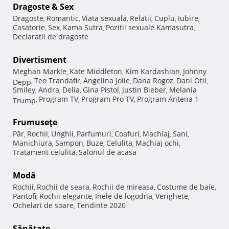
Dragoste & Sex
Dragoste
Romantic
Viata sexuala
Relatii
Cuplu
Iubire
,
,
,
,
,
,
Casatorie
Sex
Kama Sutra
Pozitii sexuale Kamasutra
,
,
,
,
Declaratii de dragoste
Divertisment
Meghan Markle
Kate Middleton
Kim Kardashian
Johnny
,
,
,
Teo Trandafir
Angelina Jolie
Dana Rogoz
Dani Otil
Depp
,
,
,
,
,
Smiley
Andra
Delia
Gina Pistol
Justin Bieber
Melania
,
,
,
,
,
Program TV
Program Pro TV
Program Antena 1
Trump
,
,
,
Frumuseţe
Păr
Rochii
Unghii
Parfumuri
Coafuri
Machiaj
Sani
,
,
,
,
,
,
,
Manichiura
Sampon
Buze
Celulita
Machiaj ochi
,
,
,
,
,
Tratament celulita
Salonul de acasa
,
Modă
Rochii
Rochii de seara
Rochii de mireasa
Costume de baie
,
,
,
,
Pantofi
Rochii elegante
Inele de logodna
Verighete
,
,
,
,
Ochelari de soare
Tendinte 2020
,
Sănătate