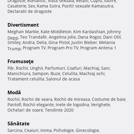
Dragoste
Romantic
Viata sexuala
Relatii
Cuplu
Iubire
,
,
,
,
,
,
Casatorie
Sex
Kama Sutra
Pozitii sexuale Kamasutra
,
,
,
,
Declaratii de dragoste
Divertisment
Meghan Markle
Kate Middleton
Kim Kardashian
Johnny
,
,
,
Teo Trandafir
Angelina Jolie
Dana Rogoz
Dani Otil
Depp
,
,
,
,
,
Smiley
Andra
Delia
Gina Pistol
Justin Bieber
Melania
,
,
,
,
,
Program TV
Program Pro TV
Program Antena 1
Trump
,
,
,
Frumuseţe
Păr
Rochii
Unghii
Parfumuri
Coafuri
Machiaj
Sani
,
,
,
,
,
,
,
Manichiura
Sampon
Buze
Celulita
Machiaj ochi
,
,
,
,
,
Tratament celulita
Salonul de acasa
,
Modă
Rochii
Rochii de seara
Rochii de mireasa
Costume de baie
,
,
,
,
Pantofi
Rochii elegante
Inele de logodna
Verighete
,
,
,
,
Ochelari de soare
Tendinte 2020
,
Sănătate
Sarcina
Ceaiuri
Inima
Psihologie
Ginecologie
,
,
,
,
,