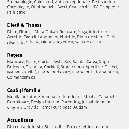
Stomatologie
Colesterol
Anticonceptionale
Test sarcina
,
,
,
,
Cardiologie
Oftalmologie
Avort
Ceai verde
HIV
Ortopedie
,
,
,
,
,
,
Psihiatrie
Dietă & Fitness
Diete
Fitness
Dieta Dukan
Relaxare
Yoga
Intretinere
,
,
,
,
,
,
Aerobic
Exercitii abdomen
Nutritie
Dieta de slabit
Dieta
,
,
,
,
Silueta
Dieta ketogenica
Sala de acasa
disociata
,
,
,
Reţete
Mancare
Paste
Ciorba
Peste
Sos
Salata
Cafea
Supa
,
,
,
,
,
,
,
,
Dulceata
Tocanita
Cocktail
Supa crema
Aperitive
Desert
,
,
,
,
,
,
Maioneza
Pilaf
Ciorba perisoare
Ciorba pui
Ciorba burta
,
,
,
,
,
Ce mancam azi
Casă şi familie
Mobila bucatarie
Amenajari interioare
Mobila
Canapele
,
,
,
,
Dormitoare
Design interior
Parenting
Jurnal de mama
,
,
,
Gravide
Femei curajoase
Autism
singura
,
,
,
Actualitate
Din culise
Interviu
Stirea zilei
Tema zilei
Iesirea din
,
,
,
,