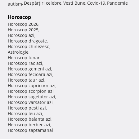
Despărţiri celebre
Vesti Bune
Covid-19
Pandemie
autism
,
,
,
,
Horoscop
Horoscop 2026
,
Horoscop 2025
,
Horoscop azi
,
Horoscop dragoste
,
Horoscop chinezesc
,
Astrologie
,
Horoscop lunar
,
Horoscop rac azi
,
Horoscop gemeni azi
,
Horoscop fecioara azi
,
Horoscop taur azi
,
Horoscop capricorn azi
,
Horoscop scorpion azi
,
Horoscop sagetator azi
,
Horoscop varsator azi
,
Horoscop pesti azi
,
Horoscop leu azi
,
Horoscop balanta azi
,
Horoscop berbec azi
,
Horoscop saptamanal