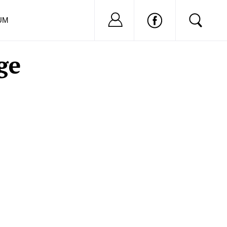
Nu ai cont?
Inregistreaza-
UM
ge