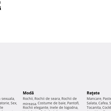
ă
i
Modă
Reţete
a sexuala
Rochii
Rochii de seara
Rochii de
Mancare
Past
,
,
,
,
atorie
Sex
Costume de baie
Pantofi
Salata
Cafea
,
,
mireasa
,
,
,
,
,
ale
Rochii elegante
Inele de logodna
Tocanita
Cockt
,
,
,