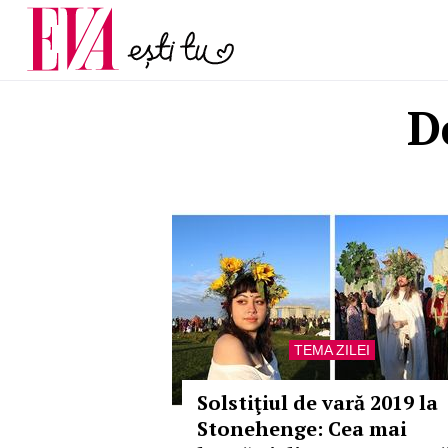
și 60 de ani. De ce te t
Carieră
pe măsură ce înaintez
Actualitate
D
TEMA ZILEI
Solstiţiul de vară 2019 la
Stonehenge: Cea mai