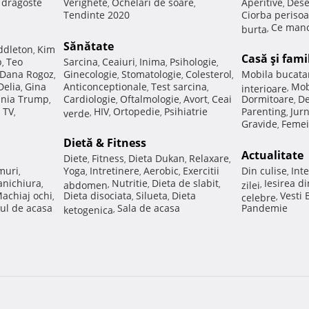
e dragoste
Verighete
Ochelari de soare
Aperitive
Dese
,
,
,
Tendinte 2020
Ciorba perisoa
Ce manc
burta
,
Sănătate
ddleton
Kim
,
Casă şi fami
p
Teo
Sarcina
Ceaiuri
Inima
Psihologie
,
,
,
,
,
Dana Rogoz
Ginecologie
Stomatologie
Colesterol
Mobila bucata
,
,
,
,
Delia
Gina
Anticonceptionale
Test sarcina
Mob
,
,
,
interioare
,
nia Trump
Cardiologie
Oftalmologie
Avort
Ceai
Dormitoare
De
,
,
,
,
,
 TV
HIV
Ortopedie
Psihiatrie
Parenting
Jur
,
verde
,
,
,
,
Gravide
Femei
,
Dietă & Fitness
Actualitate
Diete
Fitness
Dieta Dukan
Relaxare
,
,
,
,
muri
Yoga
Intretinere
Aerobic
Exercitii
Din culise
Inte
,
,
,
,
,
nichiura
Nutritie
Dieta de slabit
Iesirea d
,
abdomen
,
,
,
zilei
,
achiaj ochi
Dieta disociata
Silueta
Dieta
Vesti
,
,
,
celebre
,
ul de acasa
Sala de acasa
Pandemie
ketogenica
,