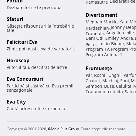
Forum
Declaratii d
Kamasutra
,
Dezbate tot ce te preocupă
Divertisment
Sfaturi
Meghan Markle
Kate Mi
,
Găseşte răspunsuri la întrebările
Johnny Dep
Kardashian
,
tale
Angelina Jolie
Trandafir
,
,
Dani Otil
Smiley
Andra
,
,
,
Felicitari Eva
Justin Bieber
Mela
Pistol
,
,
Zilnic poti gasi ceva de sarbatorit.
Program TV
Program Pro
,
Program Antena 1
Horoscop
Viitorul tău, descifrat de astre
Frumuseţe
Păr
Rochii
Unghii
Parfu
,
,
,
Eva Concursuri
Coafuri
Machiaj
Sani
Ma
,
,
,
Participă şi câştigă cu Eva premii
Sampon
Buze
Celulita
M
,
,
,
senzaţionale
Tratament celulita
Salon
,
Eva City
Caută adrese utile in zona ta
Copyright © 2001-2026,
iMedia Plus Group
. Toate drepturile rezervate