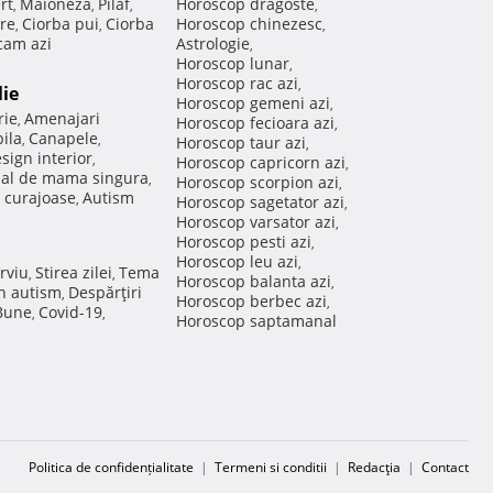
rt
Maioneza
Pilaf
Horoscop dragoste
,
,
,
,
re
Ciorba pui
Ciorba
Horoscop chinezesc
,
,
,
am azi
Astrologie
,
Horoscop lunar
,
Horoscop rac azi
,
lie
Horoscop gemeni azi
,
rie
Amenajari
,
Horoscop fecioara azi
,
ila
Canapele
,
,
Horoscop taur azi
,
sign interior
,
Horoscop capricorn azi
,
nal de mama singura
,
Horoscop scorpion azi
,
 curajoase
Autism
,
Horoscop sagetator azi
,
Horoscop varsator azi
,
Horoscop pesti azi
,
Horoscop leu azi
,
rviu
Stirea zilei
Tema
,
,
Horoscop balanta azi
,
in autism
Despărţiri
,
Horoscop berbec azi
,
 Bune
Covid-19
,
,
Horoscop saptamanal
Politica de confidențialitate
|
Termeni si conditii
|
Redacţia
|
Contact