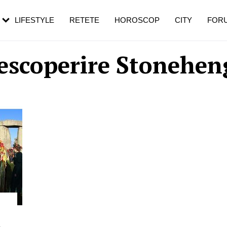
rezești mai des
Cât durează, cum te pregătești și cât
i în vârstă
de dureroasă este investigația
LIFESTYLE
RETETE
HOROSCOP
CITY
FOR
escoperire Stonehen