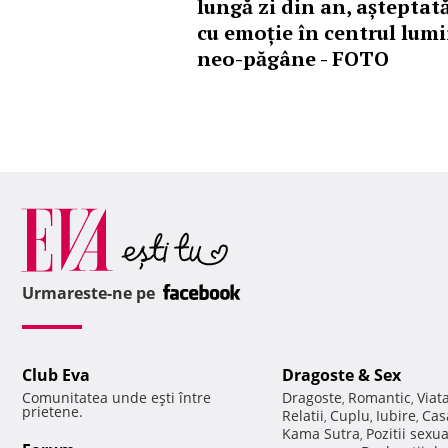
lungă zi din an, așteptat
cu emoție în centrul lumi
neo-păgâne - FOTO
Urmareste-ne pe
Club Eva
Dragoste & Sex
Comunitatea unde eşti între
Dragoste
Romantic
Viat
,
,
prietene.
Relatii
Cuplu
Iubire
Cas
,
,
,
Kama Sutra
Pozitii sexu
,