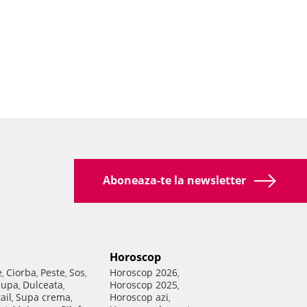
Aboneaza-te la newsletter
Horoscop
e
Ciorba
Peste
Sos
Horoscop 2026
,
,
,
,
,
Supa
Dulceata
Horoscop 2025
,
,
,
ail
Supa crema
Horoscop azi
,
,
,