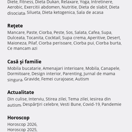
Diete
Fitness
Dieta Dukan
Relaxare
Yoga
Intretinere
,
,
,
,
,
,
Aerobic
Exercitii abdomen
Nutritie
Dieta de slabit
Dieta
,
,
,
,
Silueta
Dieta ketogenica
Sala de acasa
disociata
,
,
,
Reţete
Mancare
Paste
Ciorba
Peste
Sos
Salata
Cafea
Supa
,
,
,
,
,
,
,
,
Dulceata
Tocanita
Cocktail
Supa crema
Aperitive
Desert
,
,
,
,
,
,
Maioneza
Pilaf
Ciorba perisoare
Ciorba pui
Ciorba burta
,
,
,
,
,
Ce mancam azi
Casă şi familie
Mobila bucatarie
Amenajari interioare
Mobila
Canapele
,
,
,
,
Dormitoare
Design interior
Parenting
Jurnal de mama
,
,
,
Gravide
Femei curajoase
Autism
singura
,
,
,
Actualitate
Din culise
Interviu
Stirea zilei
Tema zilei
Iesirea din
,
,
,
,
Despărţiri celebre
Vesti Bune
Covid-19
Pandemie
autism
,
,
,
,
Horoscop
Horoscop 2026
,
Horoscop 2025
,