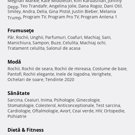
Meghan Markle
Kate Middleton
Kim Kardashian
Johnny
,
,
,
Teo Trandafir
Angelina Jolie
Dana Rogoz
Dani Otil
Depp
,
,
,
,
,
Smiley
Andra
Delia
Gina Pistol
Justin Bieber
Melania
,
,
,
,
,
Program TV
Program Pro TV
Program Antena 1
Trump
,
,
,
Frumuseţe
Păr
Rochii
Unghii
Parfumuri
Coafuri
Machiaj
Sani
,
,
,
,
,
,
,
Manichiura
Sampon
Buze
Celulita
Machiaj ochi
,
,
,
,
,
Tratament celulita
Salonul de acasa
,
Modă
Rochii
Rochii de seara
Rochii de mireasa
Costume de baie
,
,
,
,
Pantofi
Rochii elegante
Inele de logodna
Verighete
,
,
,
,
Ochelari de soare
Tendinte 2020
,
Sănătate
Sarcina
Ceaiuri
Inima
Psihologie
Ginecologie
,
,
,
,
,
Stomatologie
Colesterol
Anticonceptionale
Test sarcina
,
,
,
,
Cardiologie
Oftalmologie
Avort
Ceai verde
HIV
Ortopedie
,
,
,
,
,
,
Psihiatrie
Dietă & Fitness