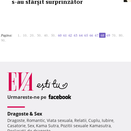
s-au sfârșit surprinzător
Pagina:
1..
10..
20..
30..
40..
50..
60
61
62
63
64
65
66
67
68
69
70..
80..
90..
Urmareste-ne pe
Dragoste & Sex
Dragoste
Romantic
Viata sexuala
Relatii
Cuplu
Iubire
,
,
,
,
,
,
Casatorie
Sex
Kama Sutra
Pozitii sexuale Kamasutra
,
,
,
,
Declaratii de dragoste