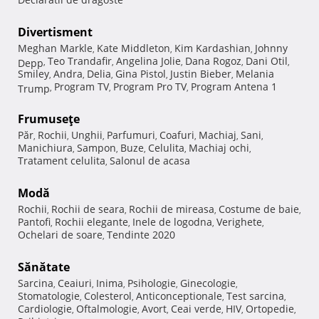
Divertisment
Meghan Markle
Kate Middleton
Kim Kardashian
Johnny
,
,
,
Teo Trandafir
Angelina Jolie
Dana Rogoz
Dani Otil
Depp
,
,
,
,
,
Smiley
Andra
Delia
Gina Pistol
Justin Bieber
Melania
,
,
,
,
,
Program TV
Program Pro TV
Program Antena 1
Trump
,
,
,
Frumuseţe
Păr
Rochii
Unghii
Parfumuri
Coafuri
Machiaj
Sani
,
,
,
,
,
,
,
Manichiura
Sampon
Buze
Celulita
Machiaj ochi
,
,
,
,
,
Tratament celulita
Salonul de acasa
,
Modă
Rochii
Rochii de seara
Rochii de mireasa
Costume de baie
,
,
,
,
Pantofi
Rochii elegante
Inele de logodna
Verighete
,
,
,
,
Ochelari de soare
Tendinte 2020
,
Sănătate
Sarcina
Ceaiuri
Inima
Psihologie
Ginecologie
,
,
,
,
,
Stomatologie
Colesterol
Anticonceptionale
Test sarcina
,
,
,
,
Cardiologie
Oftalmologie
Avort
Ceai verde
HIV
Ortopedie
,
,
,
,
,
,