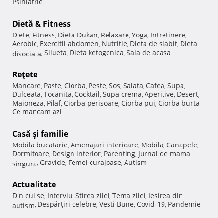
Psihiatrie
Dietă & Fitness
Diete
Fitness
Dieta Dukan
Relaxare
Yoga
Intretinere
,
,
,
,
,
,
Aerobic
Exercitii abdomen
Nutritie
Dieta de slabit
Dieta
,
,
,
,
Silueta
Dieta ketogenica
Sala de acasa
disociata
,
,
,
Reţete
Mancare
Paste
Ciorba
Peste
Sos
Salata
Cafea
Supa
,
,
,
,
,
,
,
,
Dulceata
Tocanita
Cocktail
Supa crema
Aperitive
Desert
,
,
,
,
,
,
Maioneza
Pilaf
Ciorba perisoare
Ciorba pui
Ciorba burta
,
,
,
,
,
Ce mancam azi
Casă şi familie
Mobila bucatarie
Amenajari interioare
Mobila
Canapele
,
,
,
,
Dormitoare
Design interior
Parenting
Jurnal de mama
,
,
,
Gravide
Femei curajoase
Autism
singura
,
,
,
Actualitate
Din culise
Interviu
Stirea zilei
Tema zilei
Iesirea din
,
,
,
,
Despărţiri celebre
Vesti Bune
Covid-19
Pandemie
autism
,
,
,
,