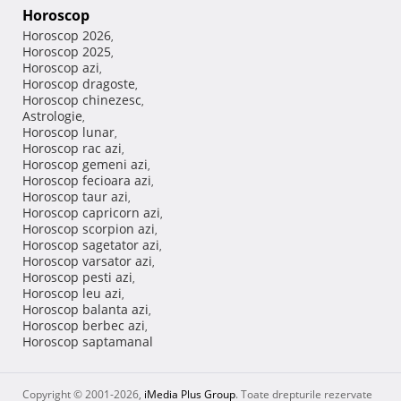
Horoscop
Horoscop 2026
,
Horoscop 2025
,
Horoscop azi
,
Horoscop dragoste
,
Horoscop chinezesc
,
Astrologie
,
Horoscop lunar
,
Horoscop rac azi
,
Horoscop gemeni azi
,
Horoscop fecioara azi
,
Horoscop taur azi
,
Horoscop capricorn azi
,
Horoscop scorpion azi
,
Horoscop sagetator azi
,
Horoscop varsator azi
,
Horoscop pesti azi
,
Horoscop leu azi
,
Horoscop balanta azi
,
Horoscop berbec azi
,
Horoscop saptamanal
Copyright © 2001-2026,
iMedia Plus Group
. Toate drepturile rezervate