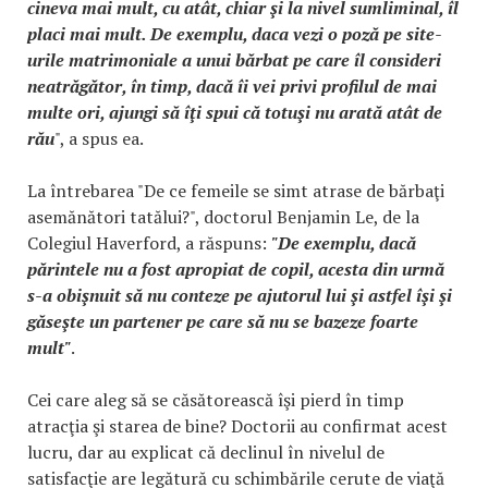
cineva mai mult, cu atât, chiar şi la nivel sumliminal, îl
placi mai mult. De exemplu, daca vezi o poză pe site-
urile matrimoniale a unui bărbat pe care îl consideri
neatrăgător, în timp, dacă îi vei privi profilul de mai
multe ori, ajungi să îţi spui că totuşi nu arată atât de
rău
", a spus ea.
La întrebarea "De ce femeile se simt atrase de bărbaţi
asemănători tatălui?", doctorul Benjamin Le, de la
Colegiul Haverford, a răspuns:
"De exemplu, dacă
părintele nu a fost apropiat de copil, acesta din urmă
s-a obişnuit să nu conteze pe ajutorul lui şi astfel îşi şi
găseşte un partener pe care să nu se bazeze foarte
mult"
.
Cei care aleg să se căsătorească îşi pierd în timp
atracţia şi starea de bine? Doctorii au confirmat acest
lucru, dar au explicat că declinul în nivelul de
satisfacţie are legătură cu schimbările cerute de viaţă