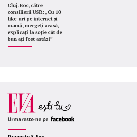
Cluj. Boc, către
consilierii USR: „Cu 10
like-uri pe internet și
mamă, mergeți acasă,
explicați la soție cât de
bun ați fost astăzi”
Urmareste-ne pe
Dragoste & Sex