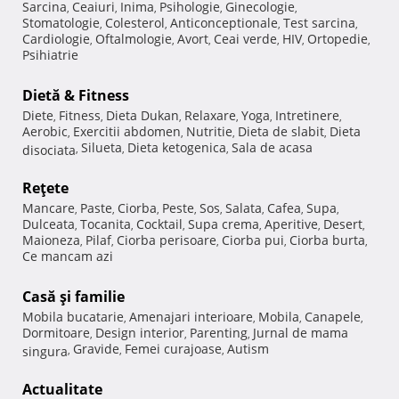
Sarcina
Ceaiuri
Inima
Psihologie
Ginecologie
,
,
,
,
,
Stomatologie
Colesterol
Anticonceptionale
Test sarcina
,
,
,
,
Cardiologie
Oftalmologie
Avort
Ceai verde
HIV
Ortopedie
,
,
,
,
,
,
Psihiatrie
Dietă & Fitness
Diete
Fitness
Dieta Dukan
Relaxare
Yoga
Intretinere
,
,
,
,
,
,
Aerobic
Exercitii abdomen
Nutritie
Dieta de slabit
Dieta
,
,
,
,
Silueta
Dieta ketogenica
Sala de acasa
disociata
,
,
,
Reţete
Mancare
Paste
Ciorba
Peste
Sos
Salata
Cafea
Supa
,
,
,
,
,
,
,
,
Dulceata
Tocanita
Cocktail
Supa crema
Aperitive
Desert
,
,
,
,
,
,
Maioneza
Pilaf
Ciorba perisoare
Ciorba pui
Ciorba burta
,
,
,
,
,
Ce mancam azi
Casă şi familie
Mobila bucatarie
Amenajari interioare
Mobila
Canapele
,
,
,
,
Dormitoare
Design interior
Parenting
Jurnal de mama
,
,
,
Gravide
Femei curajoase
Autism
singura
,
,
,
Actualitate