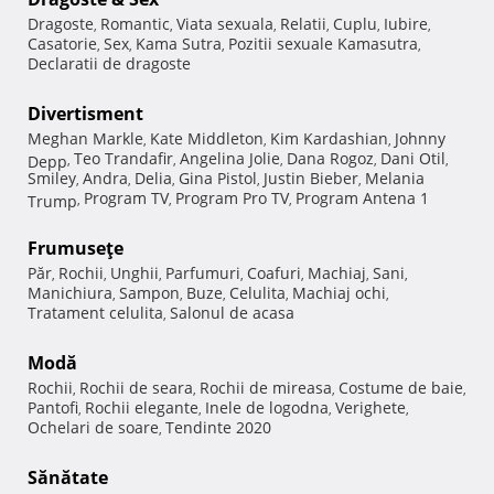
Dragoste
Romantic
Viata sexuala
Relatii
Cuplu
Iubire
,
,
,
,
,
,
Casatorie
Sex
Kama Sutra
Pozitii sexuale Kamasutra
,
,
,
,
Declaratii de dragoste
Divertisment
Meghan Markle
Kate Middleton
Kim Kardashian
Johnny
,
,
,
Teo Trandafir
Angelina Jolie
Dana Rogoz
Dani Otil
Depp
,
,
,
,
,
Smiley
Andra
Delia
Gina Pistol
Justin Bieber
Melania
,
,
,
,
,
Program TV
Program Pro TV
Program Antena 1
Trump
,
,
,
Frumuseţe
Păr
Rochii
Unghii
Parfumuri
Coafuri
Machiaj
Sani
,
,
,
,
,
,
,
Manichiura
Sampon
Buze
Celulita
Machiaj ochi
,
,
,
,
,
Tratament celulita
Salonul de acasa
,
Modă
Rochii
Rochii de seara
Rochii de mireasa
Costume de baie
,
,
,
,
Pantofi
Rochii elegante
Inele de logodna
Verighete
,
,
,
,
Ochelari de soare
Tendinte 2020
,
Sănătate