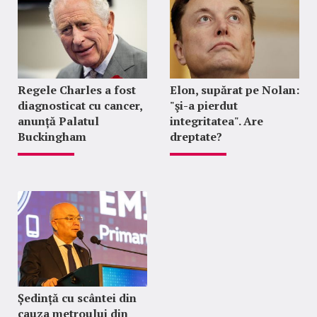
Regele Charles a fost
Elon, supărat pe Nolan:
diagnosticat cu cancer,
"şi-a pierdut
anunță Palatul
integritatea". Are
Buckingham
dreptate?
Ședință cu scântei din
cauza metroului din