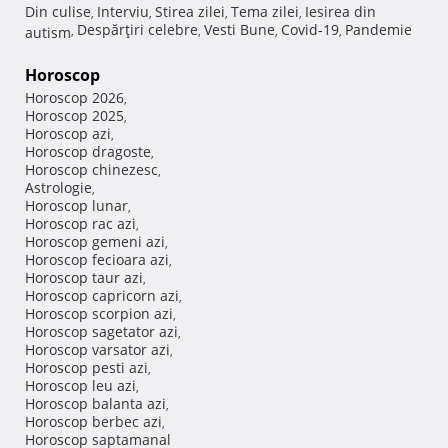
Din culise
Interviu
Stirea zilei
Tema zilei
Iesirea din
,
,
,
,
Despărţiri celebre
Vesti Bune
Covid-19
Pandemie
autism
,
,
,
,
Horoscop
Horoscop 2026
,
Horoscop 2025
,
Horoscop azi
,
Horoscop dragoste
,
Horoscop chinezesc
,
Astrologie
,
Horoscop lunar
,
Horoscop rac azi
,
Horoscop gemeni azi
,
Horoscop fecioara azi
,
Horoscop taur azi
,
Horoscop capricorn azi
,
Horoscop scorpion azi
,
Horoscop sagetator azi
,
Horoscop varsator azi
,
Horoscop pesti azi
,
Horoscop leu azi
,
Horoscop balanta azi
,
Horoscop berbec azi
,
Horoscop saptamanal