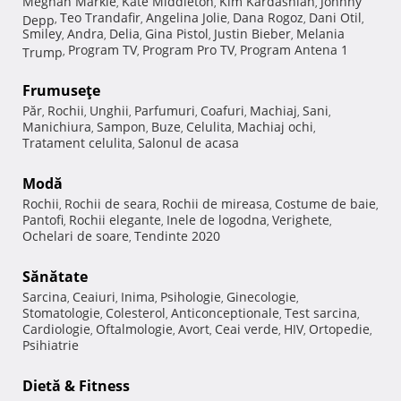
Meghan Markle
Kate Middleton
Kim Kardashian
Johnny
,
,
,
Teo Trandafir
Angelina Jolie
Dana Rogoz
Dani Otil
Depp
,
,
,
,
,
Smiley
Andra
Delia
Gina Pistol
Justin Bieber
Melania
,
,
,
,
,
Program TV
Program Pro TV
Program Antena 1
Trump
,
,
,
Frumuseţe
Păr
Rochii
Unghii
Parfumuri
Coafuri
Machiaj
Sani
,
,
,
,
,
,
,
Manichiura
Sampon
Buze
Celulita
Machiaj ochi
,
,
,
,
,
Tratament celulita
Salonul de acasa
,
Modă
Rochii
Rochii de seara
Rochii de mireasa
Costume de baie
,
,
,
,
Pantofi
Rochii elegante
Inele de logodna
Verighete
,
,
,
,
Ochelari de soare
Tendinte 2020
,
Sănătate
Sarcina
Ceaiuri
Inima
Psihologie
Ginecologie
,
,
,
,
,
Stomatologie
Colesterol
Anticonceptionale
Test sarcina
,
,
,
,
Cardiologie
Oftalmologie
Avort
Ceai verde
HIV
Ortopedie
,
,
,
,
,
,
Psihiatrie
Dietă & Fitness