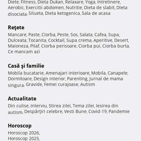
Diete
Fitness
Dieta Dukan
Relaxare
Yoga
Intretinere
,
,
,
,
,
,
Aerobic
Exercitii abdomen
Nutritie
Dieta de slabit
Dieta
,
,
,
,
Silueta
Dieta ketogenica
Sala de acasa
disociata
,
,
,
Reţete
Mancare
Paste
Ciorba
Peste
Sos
Salata
Cafea
Supa
,
,
,
,
,
,
,
,
Dulceata
Tocanita
Cocktail
Supa crema
Aperitive
Desert
,
,
,
,
,
,
Maioneza
Pilaf
Ciorba perisoare
Ciorba pui
Ciorba burta
,
,
,
,
,
Ce mancam azi
Casă şi familie
Mobila bucatarie
Amenajari interioare
Mobila
Canapele
,
,
,
,
Dormitoare
Design interior
Parenting
Jurnal de mama
,
,
,
Gravide
Femei curajoase
Autism
singura
,
,
,
Actualitate
Din culise
Interviu
Stirea zilei
Tema zilei
Iesirea din
,
,
,
,
Despărţiri celebre
Vesti Bune
Covid-19
Pandemie
autism
,
,
,
,
Horoscop
Horoscop 2026
,
Horoscop 2025
,