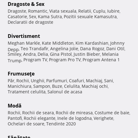
Dragoste & Sex
Dragoste
Romantic
Viata sexuala
Relatii
Cuplu
Iubire
,
,
,
,
,
,
Casatorie
Sex
Kama Sutra
Pozitii sexuale Kamasutra
,
,
,
,
Declaratii de dragoste
Divertisment
Meghan Markle
Kate Middleton
Kim Kardashian
Johnny
,
,
,
Teo Trandafir
Angelina Jolie
Dana Rogoz
Dani Otil
Depp
,
,
,
,
,
Smiley
Andra
Delia
Gina Pistol
Justin Bieber
Melania
,
,
,
,
,
Program TV
Program Pro TV
Program Antena 1
Trump
,
,
,
Frumuseţe
Păr
Rochii
Unghii
Parfumuri
Coafuri
Machiaj
Sani
,
,
,
,
,
,
,
Manichiura
Sampon
Buze
Celulita
Machiaj ochi
,
,
,
,
,
Tratament celulita
Salonul de acasa
,
Modă
Rochii
Rochii de seara
Rochii de mireasa
Costume de baie
,
,
,
,
Pantofi
Rochii elegante
Inele de logodna
Verighete
,
,
,
,
Ochelari de soare
Tendinte 2020
,
Sănătate