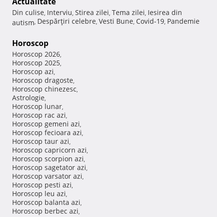
Actualitate
Din culise
Interviu
Stirea zilei
Tema zilei
Iesirea din
,
,
,
,
Despărţiri celebre
Vesti Bune
Covid-19
Pandemie
autism
,
,
,
,
Horoscop
Horoscop 2026
,
Horoscop 2025
,
Horoscop azi
,
Horoscop dragoste
,
Horoscop chinezesc
,
Astrologie
,
Horoscop lunar
,
Horoscop rac azi
,
Horoscop gemeni azi
,
Horoscop fecioara azi
,
Horoscop taur azi
,
Horoscop capricorn azi
,
Horoscop scorpion azi
,
Horoscop sagetator azi
,
Horoscop varsator azi
,
Horoscop pesti azi
,
Horoscop leu azi
,
Horoscop balanta azi
,
Horoscop berbec azi
,