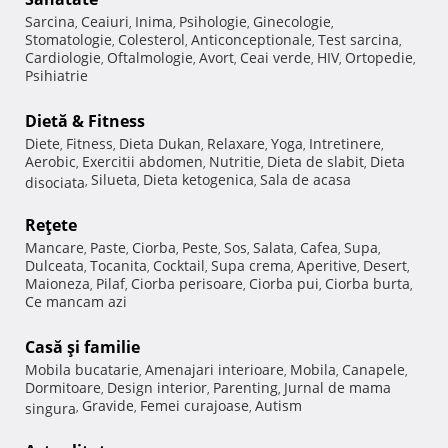
Sarcina
Ceaiuri
Inima
Psihologie
Ginecologie
,
,
,
,
,
Stomatologie
Colesterol
Anticonceptionale
Test sarcina
,
,
,
,
Cardiologie
Oftalmologie
Avort
Ceai verde
HIV
Ortopedie
,
,
,
,
,
,
Psihiatrie
Dietă & Fitness
Diete
Fitness
Dieta Dukan
Relaxare
Yoga
Intretinere
,
,
,
,
,
,
Aerobic
Exercitii abdomen
Nutritie
Dieta de slabit
Dieta
,
,
,
,
Silueta
Dieta ketogenica
Sala de acasa
disociata
,
,
,
Reţete
Mancare
Paste
Ciorba
Peste
Sos
Salata
Cafea
Supa
,
,
,
,
,
,
,
,
Dulceata
Tocanita
Cocktail
Supa crema
Aperitive
Desert
,
,
,
,
,
,
Maioneza
Pilaf
Ciorba perisoare
Ciorba pui
Ciorba burta
,
,
,
,
,
Ce mancam azi
Casă şi familie
Mobila bucatarie
Amenajari interioare
Mobila
Canapele
,
,
,
,
Dormitoare
Design interior
Parenting
Jurnal de mama
,
,
,
Gravide
Femei curajoase
Autism
singura
,
,
,