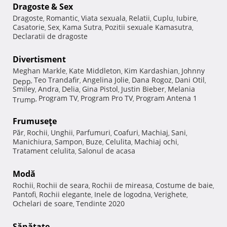
Dragoste & Sex
Dragoste
Romantic
Viata sexuala
Relatii
Cuplu
Iubire
,
,
,
,
,
,
Casatorie
Sex
Kama Sutra
Pozitii sexuale Kamasutra
,
,
,
,
Declaratii de dragoste
Divertisment
Meghan Markle
Kate Middleton
Kim Kardashian
Johnny
,
,
,
Teo Trandafir
Angelina Jolie
Dana Rogoz
Dani Otil
Depp
,
,
,
,
,
Smiley
Andra
Delia
Gina Pistol
Justin Bieber
Melania
,
,
,
,
,
Program TV
Program Pro TV
Program Antena 1
Trump
,
,
,
Frumuseţe
Păr
Rochii
Unghii
Parfumuri
Coafuri
Machiaj
Sani
,
,
,
,
,
,
,
Manichiura
Sampon
Buze
Celulita
Machiaj ochi
,
,
,
,
,
Tratament celulita
Salonul de acasa
,
Modă
Rochii
Rochii de seara
Rochii de mireasa
Costume de baie
,
,
,
,
Pantofi
Rochii elegante
Inele de logodna
Verighete
,
,
,
,
Ochelari de soare
Tendinte 2020
,
Sănătate