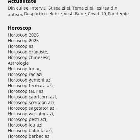
Actualitate
Din culise
Interviu
Stirea zilei
Tema zilei
Iesirea din
,
,
,
,
Despărţiri celebre
Vesti Bune
Covid-19
Pandemie
autism
,
,
,
,
Horoscop
Horoscop 2026
,
Horoscop 2025
,
Horoscop azi
,
Horoscop dragoste
,
Horoscop chinezesc
,
Astrologie
,
Horoscop lunar
,
Horoscop rac azi
,
Horoscop gemeni azi
,
Horoscop fecioara azi
,
Horoscop taur azi
,
Horoscop capricorn azi
,
Horoscop scorpion azi
,
Horoscop sagetator azi
,
Horoscop varsator azi
,
Horoscop pesti azi
,
Horoscop leu azi
,
Horoscop balanta azi
,
Horoscop berbec azi
,