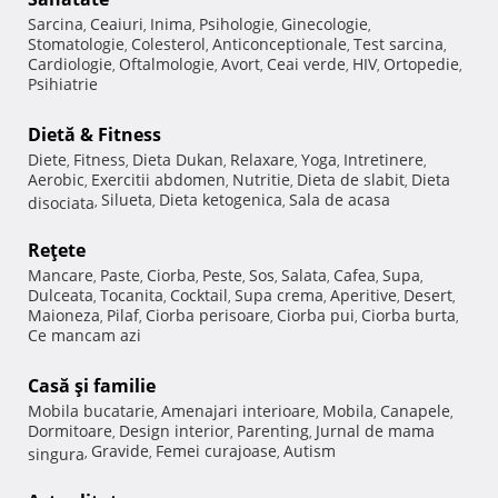
Sarcina
Ceaiuri
Inima
Psihologie
Ginecologie
,
,
,
,
,
Stomatologie
Colesterol
Anticonceptionale
Test sarcina
,
,
,
,
Cardiologie
Oftalmologie
Avort
Ceai verde
HIV
Ortopedie
,
,
,
,
,
,
Psihiatrie
Dietă & Fitness
Diete
Fitness
Dieta Dukan
Relaxare
Yoga
Intretinere
,
,
,
,
,
,
Aerobic
Exercitii abdomen
Nutritie
Dieta de slabit
Dieta
,
,
,
,
Silueta
Dieta ketogenica
Sala de acasa
disociata
,
,
,
Reţete
Mancare
Paste
Ciorba
Peste
Sos
Salata
Cafea
Supa
,
,
,
,
,
,
,
,
Dulceata
Tocanita
Cocktail
Supa crema
Aperitive
Desert
,
,
,
,
,
,
Maioneza
Pilaf
Ciorba perisoare
Ciorba pui
Ciorba burta
,
,
,
,
,
Ce mancam azi
Casă şi familie
Mobila bucatarie
Amenajari interioare
Mobila
Canapele
,
,
,
,
Dormitoare
Design interior
Parenting
Jurnal de mama
,
,
,
Gravide
Femei curajoase
Autism
singura
,
,
,