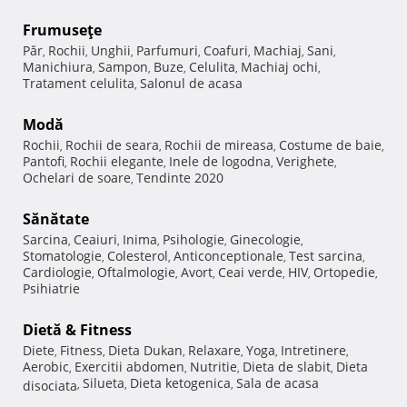
Frumuseţe
Păr
Rochii
Unghii
Parfumuri
Coafuri
Machiaj
Sani
,
,
,
,
,
,
,
Manichiura
Sampon
Buze
Celulita
Machiaj ochi
,
,
,
,
,
Tratament celulita
Salonul de acasa
,
Modă
Rochii
Rochii de seara
Rochii de mireasa
Costume de baie
,
,
,
,
Pantofi
Rochii elegante
Inele de logodna
Verighete
,
,
,
,
Ochelari de soare
Tendinte 2020
,
Sănătate
Sarcina
Ceaiuri
Inima
Psihologie
Ginecologie
,
,
,
,
,
Stomatologie
Colesterol
Anticonceptionale
Test sarcina
,
,
,
,
Cardiologie
Oftalmologie
Avort
Ceai verde
HIV
Ortopedie
,
,
,
,
,
,
Psihiatrie
Dietă & Fitness
Diete
Fitness
Dieta Dukan
Relaxare
Yoga
Intretinere
,
,
,
,
,
,
Aerobic
Exercitii abdomen
Nutritie
Dieta de slabit
Dieta
,
,
,
,
Silueta
Dieta ketogenica
Sala de acasa
disociata
,
,
,