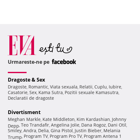
Urmareste-ne pe
Dragoste & Sex
Dragoste
Romantic
Viata sexuala
Relatii
Cuplu
Iubire
,
,
,
,
,
,
Casatorie
Sex
Kama Sutra
Pozitii sexuale Kamasutra
,
,
,
,
Declaratii de dragoste
Divertisment
Meghan Markle
Kate Middleton
Kim Kardashian
Johnny
,
,
,
Teo Trandafir
Angelina Jolie
Dana Rogoz
Dani Otil
Depp
,
,
,
,
,
Smiley
Andra
Delia
Gina Pistol
Justin Bieber
Melania
,
,
,
,
,
Program TV
Program Pro TV
Program Antena 1
Trump
,
,
,