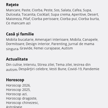
Reţete
Mancare
Paste
Ciorba
Peste
Sos
Salata
Cafea
Supa
,
,
,
,
,
,
,
,
Dulceata
Tocanita
Cocktail
Supa crema
Aperitive
Desert
,
,
,
,
,
,
Maioneza
Pilaf
Ciorba perisoare
Ciorba pui
Ciorba burta
,
,
,
,
,
Ce mancam azi
Casă şi familie
Mobila bucatarie
Amenajari interioare
Mobila
Canapele
,
,
,
,
Dormitoare
Design interior
Parenting
Jurnal de mama
,
,
,
Gravide
Femei curajoase
Autism
singura
,
,
,
Actualitate
Din culise
Interviu
Stirea zilei
Tema zilei
Iesirea din
,
,
,
,
Despărţiri celebre
Vesti Bune
Covid-19
Pandemie
autism
,
,
,
,
Horoscop
Horoscop 2026
,
Horoscop 2025
,
Horoscop azi
,
Horoscop dragoste
,
Horoscop chinezesc
,
Astrologie
,