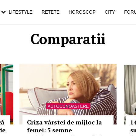
rebui să mergi
și 60 de ani. De ce te trezești mai des
pe măsură ce înaintezi în vârstă
LIFESTYLE
RETETE
HOROSCOP
CITY
FOR
Comparatii
AUTOCUNOASTERE
că
Criza vârstei de mijloc la
1
ie
femei: 5 semne
s