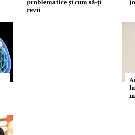
problematice și cum să-ți
j
revii
A
l
m