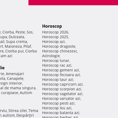
Horoscop
e
Ciorba
Peste
Sos
Horoscop 2026
,
,
,
,
,
Supa
Dulceata
Horoscop 2025
,
,
,
ail
Supa crema
Horoscop azi
,
,
,
rt
Maioneza
Pilaf
Horoscop dragoste
,
,
,
,
re
Ciorba pui
Ciorba
Horoscop chinezesc
,
,
,
am azi
Astrologie
,
Horoscop lunar
,
Horoscop rac azi
,
lie
Horoscop gemeni azi
,
rie
Amenajari
,
Horoscop fecioara azi
,
ila
Canapele
,
,
Horoscop taur azi
,
sign interior
,
Horoscop capricorn azi
,
nal de mama singura
,
Horoscop scorpion azi
,
 curajoase
Autism
,
Horoscop sagetator azi
,
Horoscop varsator azi
,
Horoscop pesti azi
,
Horoscop leu azi
,
rviu
Stirea zilei
Tema
,
,
Horoscop balanta azi
,
in autism
Despărţiri
,
Horoscop berbec azi
,