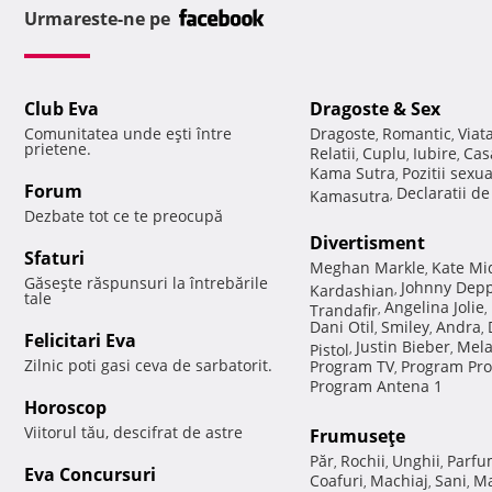
Urmareste-ne pe
Club Eva
Dragoste & Sex
Comunitatea unde eşti între
Dragoste
Romantic
Viat
,
,
prietene.
Relatii
Cuplu
Iubire
Cas
,
,
,
Kama Sutra
Pozitii sexu
,
Forum
Declaratii d
Kamasutra
,
Dezbate tot ce te preocupă
Divertisment
Sfaturi
Meghan Markle
Kate Mi
,
Găseşte răspunsuri la întrebările
Johnny Dep
Kardashian
,
tale
Angelina Jolie
Trandafir
,
,
Dani Otil
Smiley
Andra
,
,
,
Felicitari Eva
Justin Bieber
Mela
Pistol
,
,
Zilnic poti gasi ceva de sarbatorit.
Program TV
Program Pro
,
Program Antena 1
Horoscop
Viitorul tău, descifrat de astre
Frumuseţe
Păr
Rochii
Unghii
Parfu
,
,
,
Eva Concursuri
Coafuri
Machiaj
Sani
Ma
,
,
,