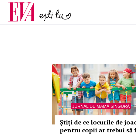
menopauză și când ar t
Carieră
la medic
Actualitate
JURNAL DE MAMĂ SINGURĂ
Știți de ce locurile de joa
pentru copii ar trebui să f