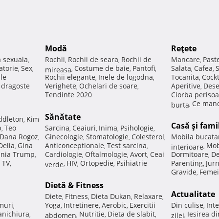
Modă
Reţete
a sexuala
Rochii
Rochii de seara
Rochii de
Mancare
Past
,
,
,
,
atorie
Sex
Costume de baie
Pantofi
Salata
Cafea
,
,
mireasa
,
,
,
,
,
ale
Rochii elegante
Inele de logodna
Tocanita
Cockt
,
,
,
e dragoste
Verighete
Ochelari de soare
Aperitive
Dese
,
,
,
Tendinte 2020
Ciorba perisoa
Ce manc
burta
,
Sănătate
ddleton
Kim
,
Casă şi fami
p
Teo
Sarcina
Ceaiuri
Inima
Psihologie
,
,
,
,
,
Dana Rogoz
Ginecologie
Stomatologie
Colesterol
Mobila bucata
,
,
,
,
Delia
Gina
Anticonceptionale
Test sarcina
Mob
,
,
,
interioare
,
nia Trump
Cardiologie
Oftalmologie
Avort
Ceai
Dormitoare
De
,
,
,
,
,
 TV
HIV
Ortopedie
Psihiatrie
Parenting
Jur
,
verde
,
,
,
,
Gravide
Femei
,
Dietă & Fitness
Actualitate
Diete
Fitness
Dieta Dukan
Relaxare
,
,
,
,
muri
Yoga
Intretinere
Aerobic
Exercitii
Din culise
Inte
,
,
,
,
,
nichiura
Nutritie
Dieta de slabit
Iesirea d
,
abdomen
,
,
,
zilei
,