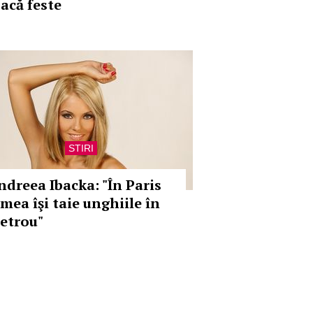
oacă feste
STIRI
ndreea Ibacka: "În Paris
umea îşi taie unghiile în
etrou"