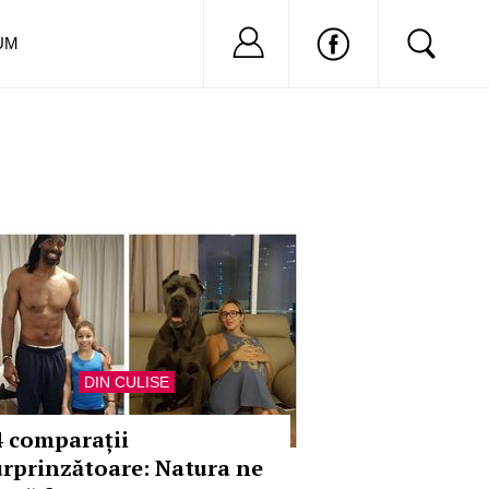
Nu ai cont?
Inregistreaza-
UM
DIN CULISE
4 comparații
urprinzătoare: Natura ne