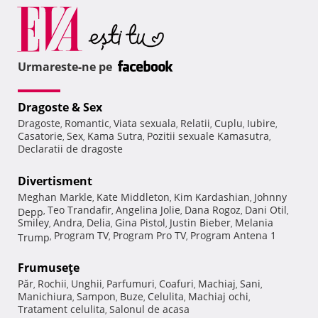
Urmareste-ne pe
Dragoste & Sex
Dragoste
Romantic
Viata sexuala
Relatii
Cuplu
Iubire
,
,
,
,
,
,
Casatorie
Sex
Kama Sutra
Pozitii sexuale Kamasutra
,
,
,
,
Declaratii de dragoste
Divertisment
Meghan Markle
Kate Middleton
Kim Kardashian
Johnny
,
,
,
Teo Trandafir
Angelina Jolie
Dana Rogoz
Dani Otil
Depp
,
,
,
,
,
Smiley
Andra
Delia
Gina Pistol
Justin Bieber
Melania
,
,
,
,
,
Program TV
Program Pro TV
Program Antena 1
Trump
,
,
,
Frumuseţe
Păr
Rochii
Unghii
Parfumuri
Coafuri
Machiaj
Sani
,
,
,
,
,
,
,
Manichiura
Sampon
Buze
Celulita
Machiaj ochi
,
,
,
,
,
Tratament celulita
Salonul de acasa
,