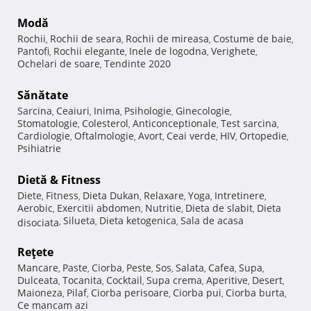
Modă
Rochii
Rochii de seara
Rochii de mireasa
Costume de baie
,
,
,
,
Pantofi
Rochii elegante
Inele de logodna
Verighete
,
,
,
,
Ochelari de soare
Tendinte 2020
,
Sănătate
Sarcina
Ceaiuri
Inima
Psihologie
Ginecologie
,
,
,
,
,
Stomatologie
Colesterol
Anticonceptionale
Test sarcina
,
,
,
,
Cardiologie
Oftalmologie
Avort
Ceai verde
HIV
Ortopedie
,
,
,
,
,
,
Psihiatrie
Dietă & Fitness
Diete
Fitness
Dieta Dukan
Relaxare
Yoga
Intretinere
,
,
,
,
,
,
Aerobic
Exercitii abdomen
Nutritie
Dieta de slabit
Dieta
,
,
,
,
Silueta
Dieta ketogenica
Sala de acasa
disociata
,
,
,
Reţete
Mancare
Paste
Ciorba
Peste
Sos
Salata
Cafea
Supa
,
,
,
,
,
,
,
,
Dulceata
Tocanita
Cocktail
Supa crema
Aperitive
Desert
,
,
,
,
,
,
Maioneza
Pilaf
Ciorba perisoare
Ciorba pui
Ciorba burta
,
,
,
,
,
Ce mancam azi