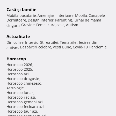
Casă şi familie
Mobila bucatarie
Amenajari interioare
Mobila
Canapele
,
,
,
,
Dormitoare
Design interior
Parenting
Jurnal de mama
,
,
,
Gravide
Femei curajoase
Autism
singura
,
,
,
Actualitate
Din culise
Interviu
Stirea zilei
Tema zilei
Iesirea din
,
,
,
,
Despărţiri celebre
Vesti Bune
Covid-19
Pandemie
autism
,
,
,
,
Horoscop
Horoscop 2026
,
Horoscop 2025
,
Horoscop azi
,
Horoscop dragoste
,
Horoscop chinezesc
,
Astrologie
,
Horoscop lunar
,
Horoscop rac azi
,
Horoscop gemeni azi
,
Horoscop fecioara azi
,
Horoscop taur azi
,
Horoscop capricorn azi