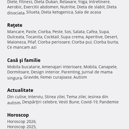
Diete
Fitness
Dieta Dukan
Relaxare
Yoga
Intretinere
,
,
,
,
,
,
Aerobic
Exercitii abdomen
Nutritie
Dieta de slabit
Dieta
,
,
,
,
Silueta
Dieta ketogenica
Sala de acasa
disociata
,
,
,
Reţete
Mancare
Paste
Ciorba
Peste
Sos
Salata
Cafea
Supa
,
,
,
,
,
,
,
,
Dulceata
Tocanita
Cocktail
Supa crema
Aperitive
Desert
,
,
,
,
,
,
Maioneza
Pilaf
Ciorba perisoare
Ciorba pui
Ciorba burta
,
,
,
,
,
Ce mancam azi
Casă şi familie
Mobila bucatarie
Amenajari interioare
Mobila
Canapele
,
,
,
,
Dormitoare
Design interior
Parenting
Jurnal de mama
,
,
,
Gravide
Femei curajoase
Autism
singura
,
,
,
Actualitate
Din culise
Interviu
Stirea zilei
Tema zilei
Iesirea din
,
,
,
,
Despărţiri celebre
Vesti Bune
Covid-19
Pandemie
autism
,
,
,
,
Horoscop
Horoscop 2026
,
Horoscop 2025
,