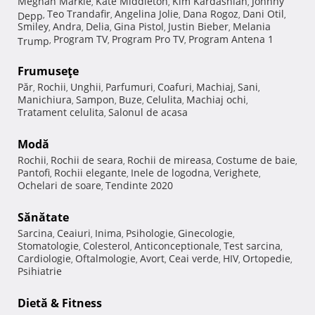
Meghan Markle
Kate Middleton
Kim Kardashian
Johnny
,
,
,
Teo Trandafir
Angelina Jolie
Dana Rogoz
Dani Otil
Depp
,
,
,
,
,
Smiley
Andra
Delia
Gina Pistol
Justin Bieber
Melania
,
,
,
,
,
Program TV
Program Pro TV
Program Antena 1
Trump
,
,
,
Frumuseţe
Păr
Rochii
Unghii
Parfumuri
Coafuri
Machiaj
Sani
,
,
,
,
,
,
,
Manichiura
Sampon
Buze
Celulita
Machiaj ochi
,
,
,
,
,
Tratament celulita
Salonul de acasa
,
Modă
Rochii
Rochii de seara
Rochii de mireasa
Costume de baie
,
,
,
,
Pantofi
Rochii elegante
Inele de logodna
Verighete
,
,
,
,
Ochelari de soare
Tendinte 2020
,
Sănătate
Sarcina
Ceaiuri
Inima
Psihologie
Ginecologie
,
,
,
,
,
Stomatologie
Colesterol
Anticonceptionale
Test sarcina
,
,
,
,
Cardiologie
Oftalmologie
Avort
Ceai verde
HIV
Ortopedie
,
,
,
,
,
,
Psihiatrie
Dietă & Fitness