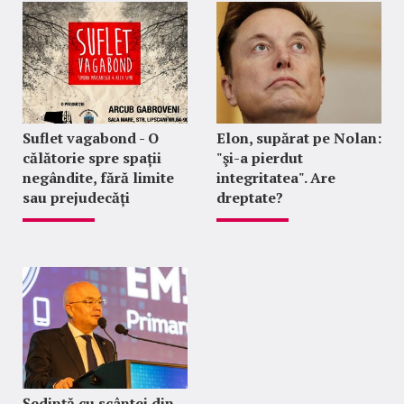
Suflet vagabond - O
Elon, supărat pe Nolan:
călătorie spre spații
"şi-a pierdut
negândite, fără limite
integritatea". Are
sau prejudecăți
dreptate?
Ședință cu scântei din