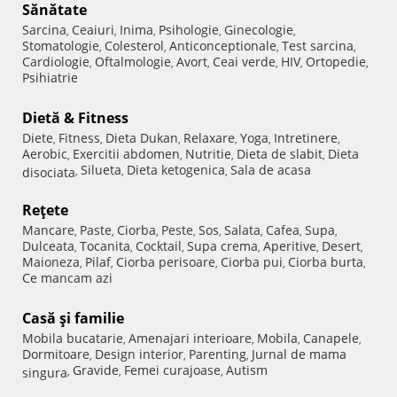
Sănătate
Sarcina
Ceaiuri
Inima
Psihologie
Ginecologie
,
,
,
,
,
Stomatologie
Colesterol
Anticonceptionale
Test sarcina
,
,
,
,
Cardiologie
Oftalmologie
Avort
Ceai verde
HIV
Ortopedie
,
,
,
,
,
,
Psihiatrie
Dietă & Fitness
Diete
Fitness
Dieta Dukan
Relaxare
Yoga
Intretinere
,
,
,
,
,
,
Aerobic
Exercitii abdomen
Nutritie
Dieta de slabit
Dieta
,
,
,
,
Silueta
Dieta ketogenica
Sala de acasa
disociata
,
,
,
Reţete
Mancare
Paste
Ciorba
Peste
Sos
Salata
Cafea
Supa
,
,
,
,
,
,
,
,
Dulceata
Tocanita
Cocktail
Supa crema
Aperitive
Desert
,
,
,
,
,
,
Maioneza
Pilaf
Ciorba perisoare
Ciorba pui
Ciorba burta
,
,
,
,
,
Ce mancam azi
Casă şi familie
Mobila bucatarie
Amenajari interioare
Mobila
Canapele
,
,
,
,
Dormitoare
Design interior
Parenting
Jurnal de mama
,
,
,
Gravide
Femei curajoase
Autism
singura
,
,
,