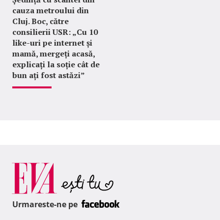
cauza metroului din
Cluj. Boc, către
consilierii USR: „Cu 10
like-uri pe internet și
mamă, mergeți acasă,
explicați la soție cât de
bun ați fost astăzi”
Urmareste-ne pe