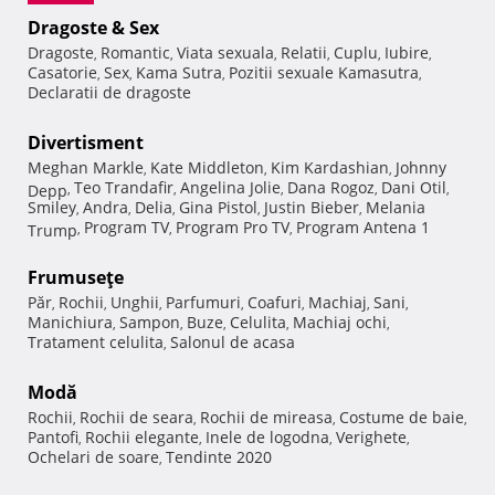
Dragoste & Sex
Dragoste
Romantic
Viata sexuala
Relatii
Cuplu
Iubire
,
,
,
,
,
,
Casatorie
Sex
Kama Sutra
Pozitii sexuale Kamasutra
,
,
,
,
Declaratii de dragoste
Divertisment
Meghan Markle
Kate Middleton
Kim Kardashian
Johnny
,
,
,
Teo Trandafir
Angelina Jolie
Dana Rogoz
Dani Otil
Depp
,
,
,
,
,
Smiley
Andra
Delia
Gina Pistol
Justin Bieber
Melania
,
,
,
,
,
Program TV
Program Pro TV
Program Antena 1
Trump
,
,
,
Frumuseţe
Păr
Rochii
Unghii
Parfumuri
Coafuri
Machiaj
Sani
,
,
,
,
,
,
,
Manichiura
Sampon
Buze
Celulita
Machiaj ochi
,
,
,
,
,
Tratament celulita
Salonul de acasa
,
Modă
Rochii
Rochii de seara
Rochii de mireasa
Costume de baie
,
,
,
,
Pantofi
Rochii elegante
Inele de logodna
Verighete
,
,
,
,
Ochelari de soare
Tendinte 2020
,