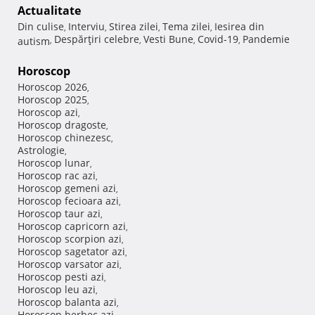
Actualitate
Din culise
Interviu
Stirea zilei
Tema zilei
Iesirea din
,
,
,
,
Despărţiri celebre
Vesti Bune
Covid-19
Pandemie
autism
,
,
,
,
Horoscop
Horoscop 2026
,
Horoscop 2025
,
Horoscop azi
,
Horoscop dragoste
,
Horoscop chinezesc
,
Astrologie
,
Horoscop lunar
,
Horoscop rac azi
,
Horoscop gemeni azi
,
Horoscop fecioara azi
,
Horoscop taur azi
,
Horoscop capricorn azi
,
Horoscop scorpion azi
,
Horoscop sagetator azi
,
Horoscop varsator azi
,
Horoscop pesti azi
,
Horoscop leu azi
,
Horoscop balanta azi
,
Horoscop berbec azi