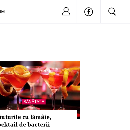
Nu ai cont?
Inregistreaza-
UM
SĂNĂTATE
ăuturile cu lămâie,
ocktail de bacterii