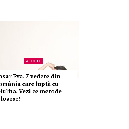
VEDETE
osar Eva. 7 vedete din
omânia care luptă cu
elulita. Vezi ce metode
olosesc!