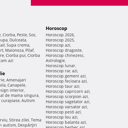
Horoscop
e
Ciorba
Peste
Sos
Horoscop 2026
,
,
,
,
,
Supa
Dulceata
Horoscop 2025
,
,
,
ail
Supa crema
Horoscop azi
,
,
,
rt
Maioneza
Pilaf
Horoscop dragoste
,
,
,
,
re
Ciorba pui
Ciorba
Horoscop chinezesc
,
,
,
am azi
Astrologie
,
Horoscop lunar
,
Horoscop rac azi
,
lie
Horoscop gemeni azi
,
rie
Amenajari
,
Horoscop fecioara azi
,
ila
Canapele
,
,
Horoscop taur azi
,
sign interior
,
Horoscop capricorn azi
,
nal de mama singura
,
Horoscop scorpion azi
,
 curajoase
Autism
,
Horoscop sagetator azi
,
Horoscop varsator azi
,
Horoscop pesti azi
,
Horoscop leu azi
,
rviu
Stirea zilei
Tema
,
,
Horoscop balanta azi
,
in autism
Despărţiri
,
Horoscop berbec azi
,