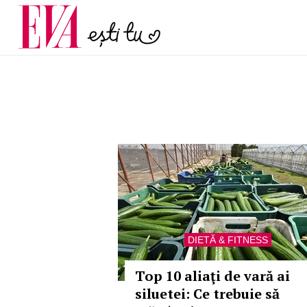
menopauză și când ar t
Carieră
la medic
Actualitate
DIETĂ & FITNESS
Top 10 aliaţi de vară ai
siluetei: Ce trebuie să