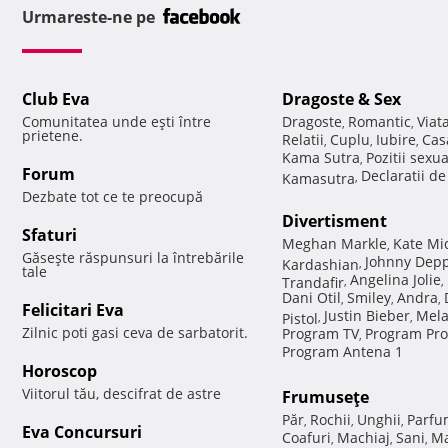
Urmareste-ne pe
Club Eva
Dragoste & Sex
Comunitatea unde eşti între
Dragoste
Romantic
Viat
,
,
prietene.
Relatii
Cuplu
Iubire
Cas
,
,
,
Kama Sutra
Pozitii sexu
,
Forum
Declaratii d
Kamasutra
,
Dezbate tot ce te preocupă
Divertisment
Sfaturi
Meghan Markle
Kate Mi
,
Găseşte răspunsuri la întrebările
Johnny Dep
Kardashian
,
tale
Angelina Jolie
Trandafir
,
,
Dani Otil
Smiley
Andra
,
,
,
Felicitari Eva
Justin Bieber
Mela
Pistol
,
,
Zilnic poti gasi ceva de sarbatorit.
Program TV
Program Pro
,
Program Antena 1
Horoscop
Viitorul tău, descifrat de astre
Frumuseţe
Păr
Rochii
Unghii
Parfu
,
,
,
Eva Concursuri
Coafuri
Machiaj
Sani
Ma
,
,
,