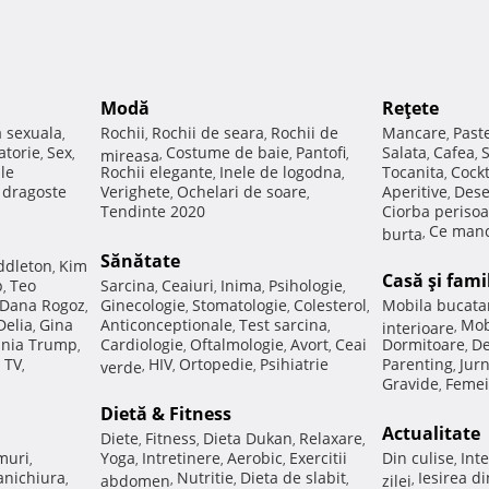
Modă
Reţete
a sexuala
Rochii
Rochii de seara
Rochii de
Mancare
Past
,
,
,
,
atorie
Sex
Costume de baie
Pantofi
Salata
Cafea
,
,
mireasa
,
,
,
,
,
ale
Rochii elegante
Inele de logodna
Tocanita
Cockt
,
,
,
e dragoste
Verighete
Ochelari de soare
Aperitive
Dese
,
,
,
Tendinte 2020
Ciorba perisoa
Ce manc
burta
,
Sănătate
ddleton
Kim
,
Casă şi fami
p
Teo
Sarcina
Ceaiuri
Inima
Psihologie
,
,
,
,
,
Dana Rogoz
Ginecologie
Stomatologie
Colesterol
Mobila bucata
,
,
,
,
Delia
Gina
Anticonceptionale
Test sarcina
Mob
,
,
,
interioare
,
nia Trump
Cardiologie
Oftalmologie
Avort
Ceai
Dormitoare
De
,
,
,
,
,
 TV
HIV
Ortopedie
Psihiatrie
Parenting
Jur
,
verde
,
,
,
,
Gravide
Femei
,
Dietă & Fitness
Actualitate
Diete
Fitness
Dieta Dukan
Relaxare
,
,
,
,
muri
Yoga
Intretinere
Aerobic
Exercitii
Din culise
Inte
,
,
,
,
,
nichiura
Nutritie
Dieta de slabit
Iesirea d
,
abdomen
,
,
,
zilei
,