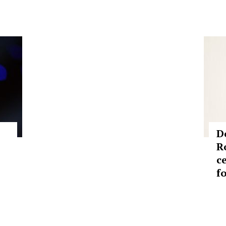
D
R
c
f