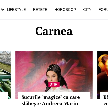
rebui să mergi
și 60 de ani. De ce te trezești mai des
pe măsură ce înaintezi în vârstă
LIFESTYLE
RETETE
HOROSCOP
CITY
FOR
Carnea
STIRI
Sucurile "magice" cu care
B
slăbește Andreea Marin
c