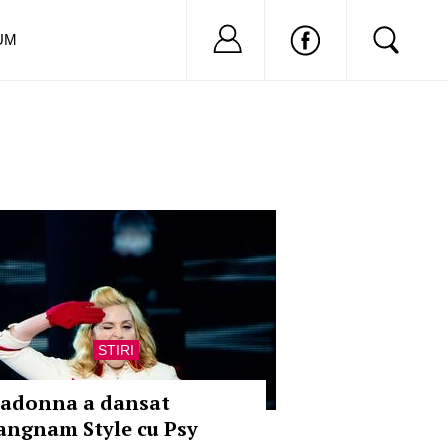
Nu ai cont?
Inregistreaza-
UM
STIRI
adonna a dansat
angnam Style cu Psy