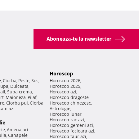
Aboneaza-te la newsletter
Horoscop
e
Ciorba
Peste
Sos
Horoscop 2026
,
,
,
,
,
Supa
Dulceata
Horoscop 2025
,
,
,
ail
Supa crema
Horoscop azi
,
,
,
rt
Maioneza
Pilaf
Horoscop dragoste
,
,
,
,
re
Ciorba pui
Ciorba
Horoscop chinezesc
,
,
,
am azi
Astrologie
,
Horoscop lunar
,
Horoscop rac azi
,
lie
Horoscop gemeni azi
,
rie
Amenajari
,
Horoscop fecioara azi
,
ila
Canapele
,
,
Horoscop taur azi
,