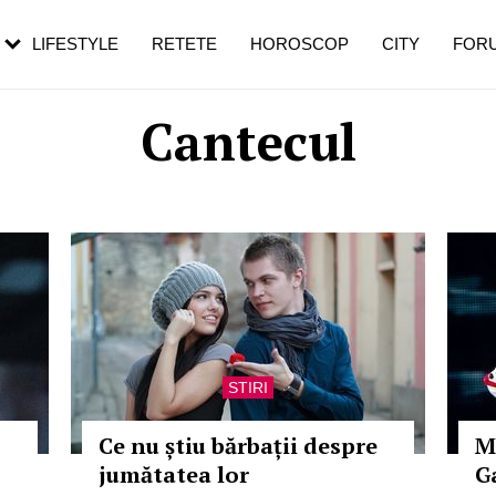
rezești mai des
Cât durează, cum te pregătești și cât
i în vârstă
de dureroasă este investigația
LIFESTYLE
RETETE
HOROSCOP
CITY
FOR
Cantecul
STIRI
Ce nu știu bărbații despre
M
jumătatea lor
G