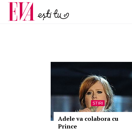
și 60 de ani. De ce te t
Carieră
pe măsură ce înaintez
Actualitate
STIRI
Adele va colabora cu
Prince