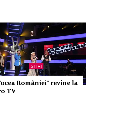
STIRI
Vocea României" revine la
ro TV