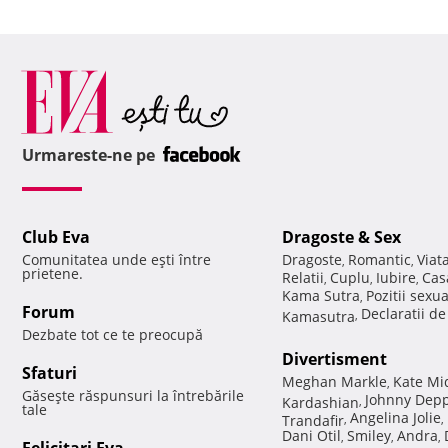
Urmareste-ne pe
Club Eva
Dragoste & Sex
Comunitatea unde eşti între
Dragoste
Romantic
Viat
,
,
prietene.
Relatii
Cuplu
Iubire
Cas
,
,
,
Kama Sutra
Pozitii sexu
,
Forum
Declaratii d
Kamasutra
,
Dezbate tot ce te preocupă
Divertisment
Sfaturi
Meghan Markle
Kate Mi
,
Găseşte răspunsuri la întrebările
Johnny Dep
Kardashian
,
tale
Angelina Jolie
Trandafir
,
,
Dani Otil
Smiley
Andra
,
,
,