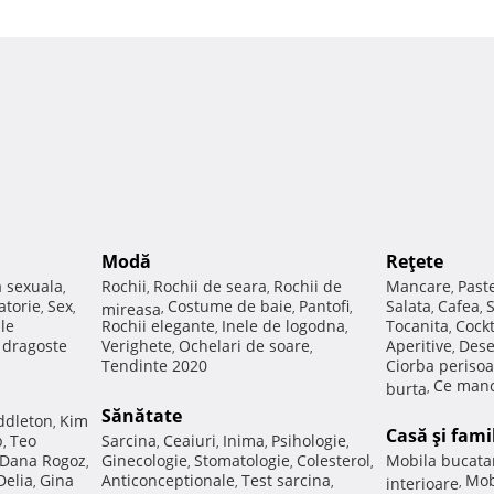
Modă
Reţete
a sexuala
Rochii
Rochii de seara
Rochii de
Mancare
Past
,
,
,
,
atorie
Sex
Costume de baie
Pantofi
Salata
Cafea
,
,
mireasa
,
,
,
,
,
ale
Rochii elegante
Inele de logodna
Tocanita
Cockt
,
,
,
e dragoste
Verighete
Ochelari de soare
Aperitive
Dese
,
,
,
Tendinte 2020
Ciorba perisoa
Ce manc
burta
,
Sănătate
ddleton
Kim
,
Casă şi fami
p
Teo
Sarcina
Ceaiuri
Inima
Psihologie
,
,
,
,
,
Dana Rogoz
Ginecologie
Stomatologie
Colesterol
Mobila bucata
,
,
,
,
Delia
Gina
Anticonceptionale
Test sarcina
Mob
,
,
,
interioare
,