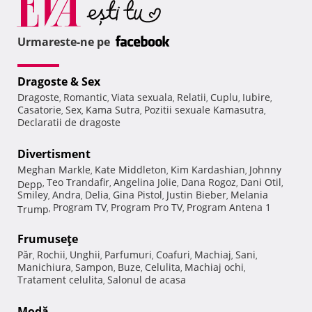
Urmareste-ne pe
Dragoste & Sex
Dragoste
Romantic
Viata sexuala
Relatii
Cuplu
Iubire
,
,
,
,
,
,
Casatorie
Sex
Kama Sutra
Pozitii sexuale Kamasutra
,
,
,
,
Declaratii de dragoste
Divertisment
Meghan Markle
Kate Middleton
Kim Kardashian
Johnny
,
,
,
Teo Trandafir
Angelina Jolie
Dana Rogoz
Dani Otil
Depp
,
,
,
,
,
Smiley
Andra
Delia
Gina Pistol
Justin Bieber
Melania
,
,
,
,
,
Program TV
Program Pro TV
Program Antena 1
Trump
,
,
,
Frumuseţe
Păr
Rochii
Unghii
Parfumuri
Coafuri
Machiaj
Sani
,
,
,
,
,
,
,
Manichiura
Sampon
Buze
Celulita
Machiaj ochi
,
,
,
,
,
Tratament celulita
Salonul de acasa
,
Modă