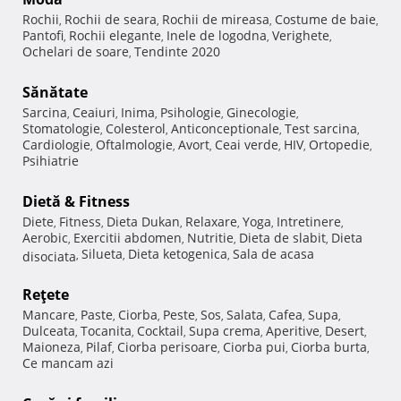
Rochii
Rochii de seara
Rochii de mireasa
Costume de baie
,
,
,
,
Pantofi
Rochii elegante
Inele de logodna
Verighete
,
,
,
,
Ochelari de soare
Tendinte 2020
,
Sănătate
Sarcina
Ceaiuri
Inima
Psihologie
Ginecologie
,
,
,
,
,
Stomatologie
Colesterol
Anticonceptionale
Test sarcina
,
,
,
,
Cardiologie
Oftalmologie
Avort
Ceai verde
HIV
Ortopedie
,
,
,
,
,
,
Psihiatrie
Dietă & Fitness
Diete
Fitness
Dieta Dukan
Relaxare
Yoga
Intretinere
,
,
,
,
,
,
Aerobic
Exercitii abdomen
Nutritie
Dieta de slabit
Dieta
,
,
,
,
Silueta
Dieta ketogenica
Sala de acasa
disociata
,
,
,
Reţete
Mancare
Paste
Ciorba
Peste
Sos
Salata
Cafea
Supa
,
,
,
,
,
,
,
,
Dulceata
Tocanita
Cocktail
Supa crema
Aperitive
Desert
,
,
,
,
,
,
Maioneza
Pilaf
Ciorba perisoare
Ciorba pui
Ciorba burta
,
,
,
,
,
Ce mancam azi