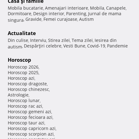
Casă şi familie
Mobila bucatarie
Amenajari interioare
Mobila
Canapele
,
,
,
,
Dormitoare
Design interior
Parenting
Jurnal de mama
,
,
,
Gravide
Femei curajoase
Autism
singura
,
,
,
Actualitate
Din culise
Interviu
Stirea zilei
Tema zilei
Iesirea din
,
,
,
,
Despărţiri celebre
Vesti Bune
Covid-19
Pandemie
autism
,
,
,
,
Horoscop
Horoscop 2026
,
Horoscop 2025
,
Horoscop azi
,
Horoscop dragoste
,
Horoscop chinezesc
,
Astrologie
,
Horoscop lunar
,
Horoscop rac azi
,
Horoscop gemeni azi
,
Horoscop fecioara azi
,
Horoscop taur azi
,
Horoscop capricorn azi
,
Horoscop scorpion azi
,