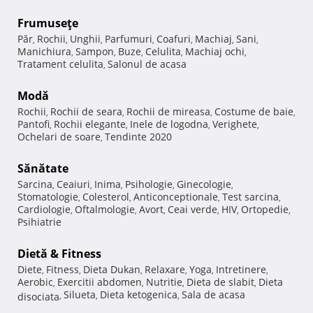
Frumuseţe
Păr
Rochii
Unghii
Parfumuri
Coafuri
Machiaj
Sani
,
,
,
,
,
,
,
Manichiura
Sampon
Buze
Celulita
Machiaj ochi
,
,
,
,
,
Tratament celulita
Salonul de acasa
,
Modă
Rochii
Rochii de seara
Rochii de mireasa
Costume de baie
,
,
,
,
Pantofi
Rochii elegante
Inele de logodna
Verighete
,
,
,
,
Ochelari de soare
Tendinte 2020
,
Sănătate
Sarcina
Ceaiuri
Inima
Psihologie
Ginecologie
,
,
,
,
,
Stomatologie
Colesterol
Anticonceptionale
Test sarcina
,
,
,
,
Cardiologie
Oftalmologie
Avort
Ceai verde
HIV
Ortopedie
,
,
,
,
,
,
Psihiatrie
Dietă & Fitness
Diete
Fitness
Dieta Dukan
Relaxare
Yoga
Intretinere
,
,
,
,
,
,
Aerobic
Exercitii abdomen
Nutritie
Dieta de slabit
Dieta
,
,
,
,
Silueta
Dieta ketogenica
Sala de acasa
disociata
,
,
,