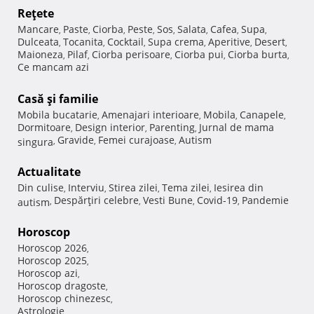
Reţete
Mancare
Paste
Ciorba
Peste
Sos
Salata
Cafea
Supa
,
,
,
,
,
,
,
,
Dulceata
Tocanita
Cocktail
Supa crema
Aperitive
Desert
,
,
,
,
,
,
Maioneza
Pilaf
Ciorba perisoare
Ciorba pui
Ciorba burta
,
,
,
,
,
Ce mancam azi
Casă şi familie
Mobila bucatarie
Amenajari interioare
Mobila
Canapele
,
,
,
,
Dormitoare
Design interior
Parenting
Jurnal de mama
,
,
,
Gravide
Femei curajoase
Autism
singura
,
,
,
Actualitate
Din culise
Interviu
Stirea zilei
Tema zilei
Iesirea din
,
,
,
,
Despărţiri celebre
Vesti Bune
Covid-19
Pandemie
autism
,
,
,
,
Horoscop
Horoscop 2026
,
Horoscop 2025
,
Horoscop azi
,
Horoscop dragoste
,
Horoscop chinezesc
,
Astrologie
,