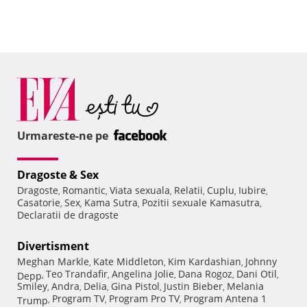
Urmareste-ne pe
Dragoste & Sex
Dragoste
Romantic
Viata sexuala
Relatii
Cuplu
Iubire
,
,
,
,
,
,
Casatorie
Sex
Kama Sutra
Pozitii sexuale Kamasutra
,
,
,
,
Declaratii de dragoste
Divertisment
Meghan Markle
Kate Middleton
Kim Kardashian
Johnny
,
,
,
Teo Trandafir
Angelina Jolie
Dana Rogoz
Dani Otil
Depp
,
,
,
,
,
Smiley
Andra
Delia
Gina Pistol
Justin Bieber
Melania
,
,
,
,
,
Program TV
Program Pro TV
Program Antena 1
Trump
,
,
,