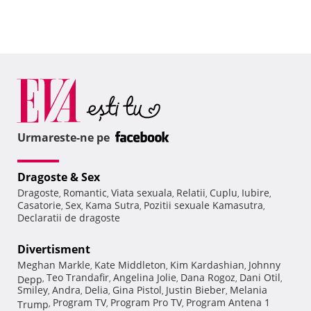
Urmareste-ne pe
Dragoste & Sex
Dragoste
Romantic
Viata sexuala
Relatii
Cuplu
Iubire
,
,
,
,
,
,
Casatorie
Sex
Kama Sutra
Pozitii sexuale Kamasutra
,
,
,
,
Declaratii de dragoste
Divertisment
Meghan Markle
Kate Middleton
Kim Kardashian
Johnny
,
,
,
Teo Trandafir
Angelina Jolie
Dana Rogoz
Dani Otil
Depp
,
,
,
,
,
Smiley
Andra
Delia
Gina Pistol
Justin Bieber
Melania
,
,
,
,
,
Program TV
Program Pro TV
Program Antena 1
Trump
,
,
,