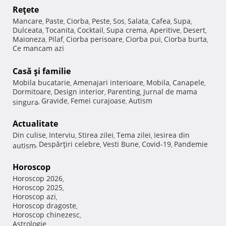
Reţete
Mancare
Paste
Ciorba
Peste
Sos
Salata
Cafea
Supa
,
,
,
,
,
,
,
,
Dulceata
Tocanita
Cocktail
Supa crema
Aperitive
Desert
,
,
,
,
,
,
Maioneza
Pilaf
Ciorba perisoare
Ciorba pui
Ciorba burta
,
,
,
,
,
Ce mancam azi
Casă şi familie
Mobila bucatarie
Amenajari interioare
Mobila
Canapele
,
,
,
,
Dormitoare
Design interior
Parenting
Jurnal de mama
,
,
,
Gravide
Femei curajoase
Autism
singura
,
,
,
Actualitate
Din culise
Interviu
Stirea zilei
Tema zilei
Iesirea din
,
,
,
,
Despărţiri celebre
Vesti Bune
Covid-19
Pandemie
autism
,
,
,
,
Horoscop
Horoscop 2026
,
Horoscop 2025
,
Horoscop azi
,
Horoscop dragoste
,
Horoscop chinezesc
,
Astrologie
,