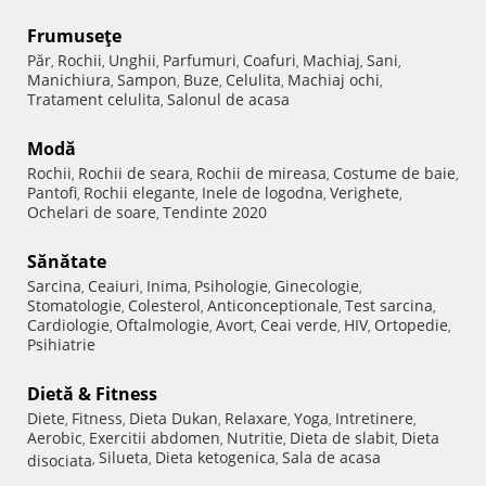
Frumuseţe
Păr
Rochii
Unghii
Parfumuri
Coafuri
Machiaj
Sani
,
,
,
,
,
,
,
Manichiura
Sampon
Buze
Celulita
Machiaj ochi
,
,
,
,
,
Tratament celulita
Salonul de acasa
,
Modă
Rochii
Rochii de seara
Rochii de mireasa
Costume de baie
,
,
,
,
Pantofi
Rochii elegante
Inele de logodna
Verighete
,
,
,
,
Ochelari de soare
Tendinte 2020
,
Sănătate
Sarcina
Ceaiuri
Inima
Psihologie
Ginecologie
,
,
,
,
,
Stomatologie
Colesterol
Anticonceptionale
Test sarcina
,
,
,
,
Cardiologie
Oftalmologie
Avort
Ceai verde
HIV
Ortopedie
,
,
,
,
,
,
Psihiatrie
Dietă & Fitness
Diete
Fitness
Dieta Dukan
Relaxare
Yoga
Intretinere
,
,
,
,
,
,
Aerobic
Exercitii abdomen
Nutritie
Dieta de slabit
Dieta
,
,
,
,
Silueta
Dieta ketogenica
Sala de acasa
disociata
,
,
,