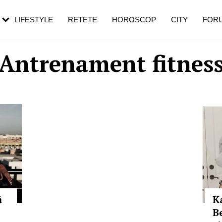
rebui să mergi
și 60 de ani. De ce te trezești mai des
pe măsură ce înaintezi în vârstă
LIFESTYLE
RETETE
HOROSCOP
CITY
FOR
Antrenament fitnes
ă
K
B