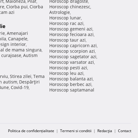
rt
Maioneza
Pilaf
Horoscop dragoste
,
,
,
,
re
Ciorba pui
Ciorba
Horoscop chinezesc
,
,
,
am azi
Astrologie
,
Horoscop lunar
,
Horoscop rac azi
,
lie
Horoscop gemeni azi
,
rie
Amenajari
,
Horoscop fecioara azi
,
ila
Canapele
,
,
Horoscop taur azi
,
sign interior
,
Horoscop capricorn azi
,
nal de mama singura
,
Horoscop scorpion azi
,
 curajoase
Autism
,
Horoscop sagetator azi
,
Horoscop varsator azi
,
Horoscop pesti azi
,
Horoscop leu azi
,
rviu
Stirea zilei
Tema
,
,
Horoscop balanta azi
,
in autism
Despărţiri
,
Horoscop berbec azi
,
 Bune
Covid-19
,
,
Horoscop saptamanal
Politica de confidențialitate
|
Termeni si conditii
|
Redacţia
|
Contact