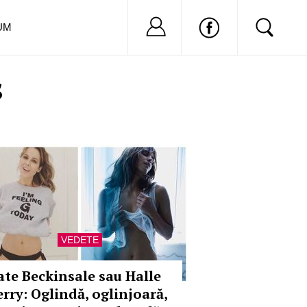
Nu ai cont?
Inregistreaza-
UM
s
VEDETE
ate Beckinsale sau Halle
erry: Oglindă, oglinjoară,