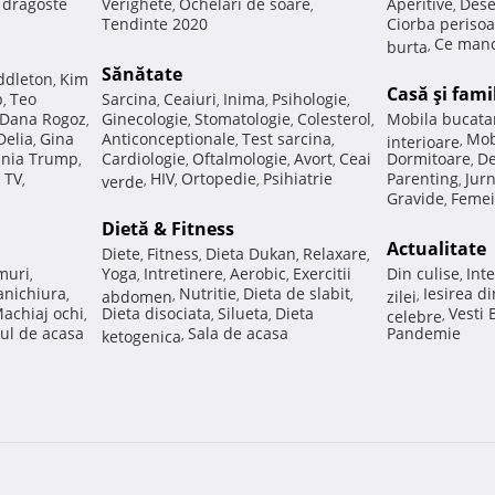
e dragoste
Verighete
Ochelari de soare
Aperitive
Dese
,
,
,
Tendinte 2020
Ciorba perisoa
Ce manc
burta
,
Sănătate
ddleton
Kim
,
Casă şi fami
p
Teo
Sarcina
Ceaiuri
Inima
Psihologie
,
,
,
,
,
Dana Rogoz
Ginecologie
Stomatologie
Colesterol
Mobila bucata
,
,
,
,
Delia
Gina
Anticonceptionale
Test sarcina
Mob
,
,
,
interioare
,
nia Trump
Cardiologie
Oftalmologie
Avort
Ceai
Dormitoare
De
,
,
,
,
,
 TV
HIV
Ortopedie
Psihiatrie
Parenting
Jur
,
verde
,
,
,
,
Gravide
Femei
,
Dietă & Fitness
Actualitate
Diete
Fitness
Dieta Dukan
Relaxare
,
,
,
,
muri
Yoga
Intretinere
Aerobic
Exercitii
Din culise
Inte
,
,
,
,
,
nichiura
Nutritie
Dieta de slabit
Iesirea d
,
abdomen
,
,
,
zilei
,
achiaj ochi
Dieta disociata
Silueta
Dieta
Vesti
,
,
,
celebre
,
ul de acasa
Sala de acasa
Pandemie
ketogenica
,