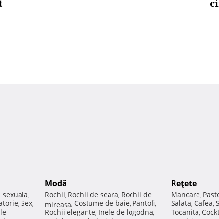
t
ci
Modă
Reţete
a sexuala
Rochii
Rochii de seara
Rochii de
Mancare
Past
,
,
,
,
atorie
Sex
Costume de baie
Pantofi
Salata
Cafea
,
,
mireasa
,
,
,
,
,
ale
Rochii elegante
Inele de logodna
Tocanita
Cockt
,
,
,