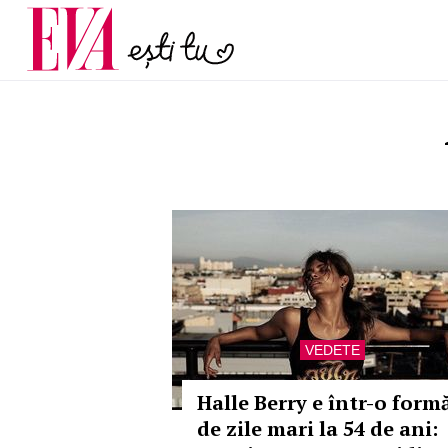
menopauză și când ar t
Carieră
la medic
Actualitate
VEDETE
Halle Berry e într-o form
de zile mari la 54 de ani: