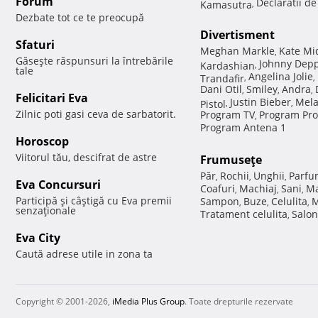
Forum
Declaratii d
Kamasutra
,
Dezbate tot ce te preocupă
Divertisment
Sfaturi
Meghan Markle
Kate Mi
,
Găseşte răspunsuri la întrebările
Johnny Dep
Kardashian
,
tale
Angelina Jolie
Trandafir
,
,
Dani Otil
Smiley
Andra
,
,
,
Felicitari Eva
Justin Bieber
Mela
Pistol
,
,
Zilnic poti gasi ceva de sarbatorit.
Program TV
Program Pro
,
Program Antena 1
Horoscop
Viitorul tău, descifrat de astre
Frumuseţe
Păr
Rochii
Unghii
Parfu
,
,
,
Eva Concursuri
Coafuri
Machiaj
Sani
Ma
,
,
,
Participă şi câştigă cu Eva premii
Sampon
Buze
Celulita
M
,
,
,
senzaţionale
Tratament celulita
Salon
,
Eva City
Caută adrese utile in zona ta
Copyright © 2001-2026,
iMedia Plus Group
. Toate drepturile rezervate