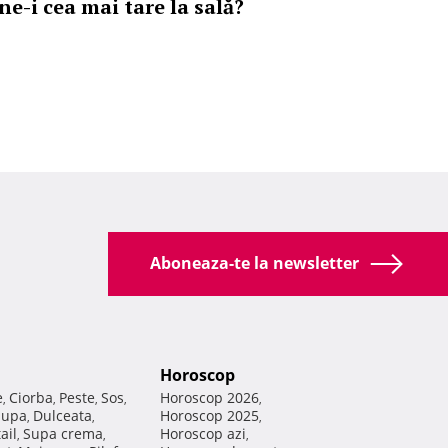
ne-i cea mai tare la sală?
Aboneaza-te la newsletter
Horoscop
e
Ciorba
Peste
Sos
Horoscop 2026
,
,
,
,
,
Supa
Dulceata
Horoscop 2025
,
,
,
ail
Supa crema
Horoscop azi
,
,
,