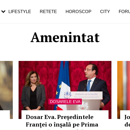
rezești mai des
Cât durează, cum te pregătești și cât
i în vârstă
de dureroasă este investigația
LIFESTYLE
RETETE
HOROSCOP
CITY
FOR
Amenintat
DOSARELE EVA
Dosar Eva. Preşedintele
J
Franţei o înşală pe Prima
d