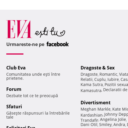
Urmareste-ne pe
Club Eva
Dragoste & Sex
Comunitatea unde eşti între
Dragoste
Romantic
Viat
,
,
prietene.
Relatii
Cuplu
Iubire
Cas
,
,
,
Kama Sutra
Pozitii sexu
,
Forum
Declaratii d
Kamasutra
,
Dezbate tot ce te preocupă
Divertisment
Sfaturi
Meghan Markle
Kate Mi
,
Găseşte răspunsuri la întrebările
Johnny Dep
Kardashian
,
tale
Angelina Jolie
Trandafir
,
,
Dani Otil
Smiley
Andra
,
,
,