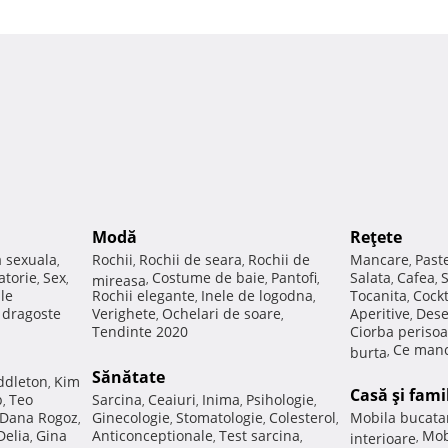
Modă
Reţete
a sexuala
Rochii
Rochii de seara
Rochii de
Mancare
Past
,
,
,
,
atorie
Sex
Costume de baie
Pantofi
Salata
Cafea
,
,
mireasa
,
,
,
,
,
ale
Rochii elegante
Inele de logodna
Tocanita
Cockt
,
,
,
e dragoste
Verighete
Ochelari de soare
Aperitive
Dese
,
,
,
Tendinte 2020
Ciorba perisoa
Ce manc
burta
,
Sănătate
ddleton
Kim
,
Casă şi fami
p
Teo
Sarcina
Ceaiuri
Inima
Psihologie
,
,
,
,
,
Dana Rogoz
Ginecologie
Stomatologie
Colesterol
Mobila bucata
,
,
,
,
Delia
Gina
Anticonceptionale
Test sarcina
Mob
,
,
,
interioare
,