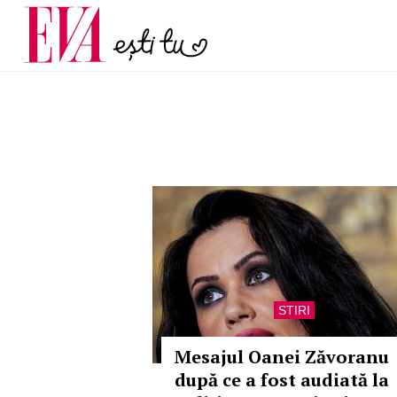
și 60 de ani. De ce te t
Carieră
pe măsură ce înaintez
Actualitate
STIRI
Mesajul Oanei Zăvoranu
după ce a fost audiată la