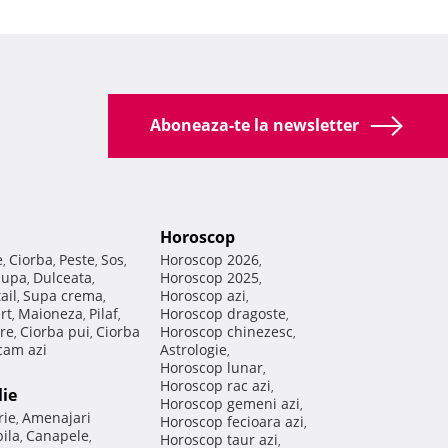
Aboneaza-te la newsletter
Horoscop
e
Ciorba
Peste
Sos
Horoscop 2026
,
,
,
,
,
Supa
Dulceata
Horoscop 2025
,
,
,
ail
Supa crema
Horoscop azi
,
,
,
rt
Maioneza
Pilaf
Horoscop dragoste
,
,
,
,
re
Ciorba pui
Ciorba
Horoscop chinezesc
,
,
,
am azi
Astrologie
,
Horoscop lunar
,
Horoscop rac azi
,
lie
Horoscop gemeni azi
,
rie
Amenajari
,
Horoscop fecioara azi
,
ila
Canapele
,
,
Horoscop taur azi
,