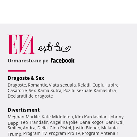
Urmareste-ne pe
Dragoste & Sex
Dragoste
Romantic
Viata sexuala
Relatii
Cuplu
Iubire
,
,
,
,
,
,
Casatorie
Sex
Kama Sutra
Pozitii sexuale Kamasutra
,
,
,
,
Declaratii de dragoste
Divertisment
Meghan Markle
Kate Middleton
Kim Kardashian
Johnny
,
,
,
Teo Trandafir
Angelina Jolie
Dana Rogoz
Dani Otil
Depp
,
,
,
,
,
Smiley
Andra
Delia
Gina Pistol
Justin Bieber
Melania
,
,
,
,
,
Program TV
Program Pro TV
Program Antena 1
Trump
,
,
,