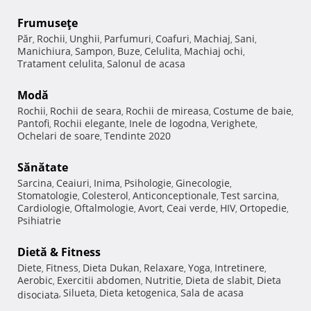
Frumuseţe
Păr
Rochii
Unghii
Parfumuri
Coafuri
Machiaj
Sani
,
,
,
,
,
,
,
Manichiura
Sampon
Buze
Celulita
Machiaj ochi
,
,
,
,
,
Tratament celulita
Salonul de acasa
,
Modă
Rochii
Rochii de seara
Rochii de mireasa
Costume de baie
,
,
,
,
Pantofi
Rochii elegante
Inele de logodna
Verighete
,
,
,
,
Ochelari de soare
Tendinte 2020
,
Sănătate
Sarcina
Ceaiuri
Inima
Psihologie
Ginecologie
,
,
,
,
,
Stomatologie
Colesterol
Anticonceptionale
Test sarcina
,
,
,
,
Cardiologie
Oftalmologie
Avort
Ceai verde
HIV
Ortopedie
,
,
,
,
,
,
Psihiatrie
Dietă & Fitness
Diete
Fitness
Dieta Dukan
Relaxare
Yoga
Intretinere
,
,
,
,
,
,
Aerobic
Exercitii abdomen
Nutritie
Dieta de slabit
Dieta
,
,
,
,
Silueta
Dieta ketogenica
Sala de acasa
disociata
,
,
,