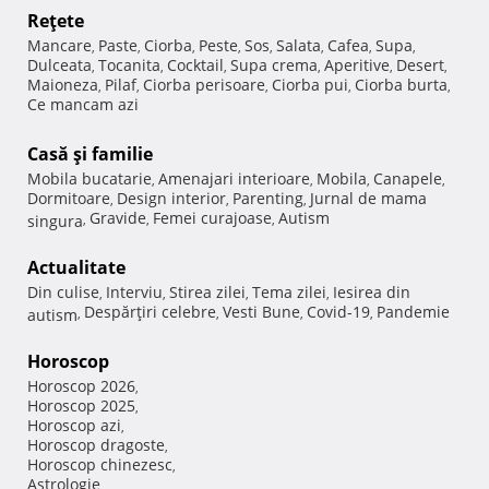
Reţete
Mancare
Paste
Ciorba
Peste
Sos
Salata
Cafea
Supa
,
,
,
,
,
,
,
,
Dulceata
Tocanita
Cocktail
Supa crema
Aperitive
Desert
,
,
,
,
,
,
Maioneza
Pilaf
Ciorba perisoare
Ciorba pui
Ciorba burta
,
,
,
,
,
Ce mancam azi
Casă şi familie
Mobila bucatarie
Amenajari interioare
Mobila
Canapele
,
,
,
,
Dormitoare
Design interior
Parenting
Jurnal de mama
,
,
,
Gravide
Femei curajoase
Autism
singura
,
,
,
Actualitate
Din culise
Interviu
Stirea zilei
Tema zilei
Iesirea din
,
,
,
,
Despărţiri celebre
Vesti Bune
Covid-19
Pandemie
autism
,
,
,
,
Horoscop
Horoscop 2026
,
Horoscop 2025
,
Horoscop azi
,
Horoscop dragoste
,
Horoscop chinezesc
,
Astrologie
,