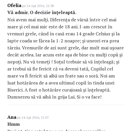
Ofelia
pe 24 Apr 2016, 22:38
Vă admir. O decizie înțeleaptă.
Noi avem mai mulți. Diferența de vârsă între cel mai
mare și cel mai mic este de 18 ani. I-am crescut în
vremuri grele, când în casă erau 14 grade Celsius și la
lapte coada se făcea la 1-2 noapre; și uneori era prea
târziu. Vremurile de azi sunt grele, dar mult mai ușoare
decât acelea. Iar acum este așa de bine cu mulți copii și
nepoți. Nu vă temeți ! Soțul trebuie să vă înțeleagă; și
ar trebui să fie fericit că va deveni tată, Copilul cel
mare va fi fericit să aibă un frate sau o soră. Noi am
luat hotărârea de a avea ultimul copil în tinda unei
Biserici. A fost o hotărâre curajoasă și înțeleaptă.
Dumnezeu să vă aibă în grija Lui. Si o va face!
Ana
pe 24 Apr 2016, 21:07
Hmm