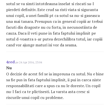
sotul se va simti intotdeauna inselat si riscati sa-l
pierdeti definitiv. Este crud sa risti viata si siguranta
unui copil, a unei familii pt ca sotul sa nu-si gaseasca
una mai tanara. Presupun ca in general copiii ar trebui
facuti din dragoste nu cu forta, in necunostiinta de
cauza. Daca il veti pune in fata faptului implinit pe
sotul d-voastra s-ar putea dezechilibra totul, iar copiii
cand vor ajunge maturi isi vor da seama.
4red
pe 24 Apr 2016, 23:04
Nu
O decizie de acest fel se ia impreuna cu sotul. Nu e bine
sa fie pus in fata faptului implinit, ii pui in carca niste
responsabilitati care a spus ca nu le doreste. Un copil
nu-l faci ca te plictisesti. La varsta asta cresc si
riscurile unui copil cu probleme.