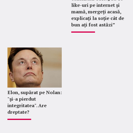
like-uri pe internet și
mamă, mergeți acasă,
explicați la soție cât de
bun ați fost astăzi”
Elon, supărat pe Nolan:
"şi-a pierdut
integritatea". Are
dreptate?