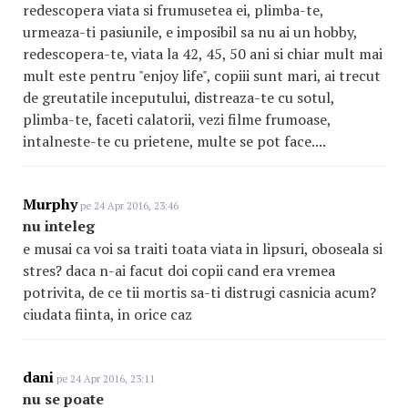
redescopera viata si frumusetea ei, plimba-te,
urmeaza-ti pasiunile, e imposibil sa nu ai un hobby,
redescopera-te, viata la 42, 45, 50 ani si chiar mult mai
mult este pentru "enjoy life", copiii sunt mari, ai trecut
de greutatile inceputului, distreaza-te cu sotul,
plimba-te, faceti calatorii, vezi filme frumoase,
intalneste-te cu prietene, multe se pot face....
Murphy
pe 24 Apr 2016, 23:46
nu inteleg
e musai ca voi sa traiti toata viata in lipsuri, oboseala si
stres? daca n-ai facut doi copii cand era vremea
potrivita, de ce tii mortis sa-ti distrugi casnicia acum?
ciudata fiinta, in orice caz
dani
pe 24 Apr 2016, 23:11
nu se poate