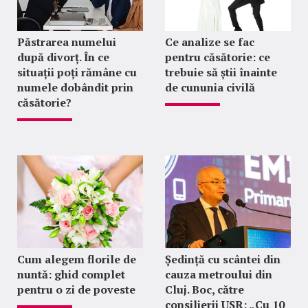
Păstrarea numelui
Ce analize se fac
după divorț. În ce
pentru căsătorie: ce
situații poți rămâne cu
trebuie să știi înainte
numele dobândit prin
de cununia civilă
căsătorie?
Cum alegem florile de
Ședință cu scântei din
nuntă: ghid complet
cauza metroului din
pentru o zi de poveste
Cluj. Boc, către
consilierii USR: „Cu 10