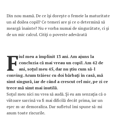
Din nou mamă. De ce îşi doreşte o femeie la maturitate
un al doilea copil? Ce temeri are şi ce o determină să
meargă înainte? Nu e vorba numai de singurătate, ci şi
de un mic calcul. Citiţi o poveste adevărată
F
iul meu a împlinit 13 ani. Am ajuns la
concluzia că mai vreau un copil. Am 42 de
ani, soţul meu 45, dar nu ştiu cum să-l
conving. Acum trăiesc cu doi bărbaţi în casă, mă
simt singură, iar de când a crescut cel mic, pe zi ce
trece mă simt mai inutilă.
Soţul meu nici nu vrea să audă. Şi eu am senzaţia că o
viitoare sarcină va fi mai dificilă decât prima, iar un
eşec m-ar demoraliza. Dar sufletul îmi spune să-mi
asum toate riscurile.