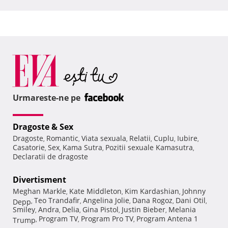
Urmareste-ne pe
Dragoste & Sex
Dragoste
Romantic
Viata sexuala
Relatii
Cuplu
Iubire
,
,
,
,
,
,
Casatorie
Sex
Kama Sutra
Pozitii sexuale Kamasutra
,
,
,
,
Declaratii de dragoste
Divertisment
Meghan Markle
Kate Middleton
Kim Kardashian
Johnny
,
,
,
Teo Trandafir
Angelina Jolie
Dana Rogoz
Dani Otil
Depp
,
,
,
,
,
Smiley
Andra
Delia
Gina Pistol
Justin Bieber
Melania
,
,
,
,
,
Program TV
Program Pro TV
Program Antena 1
Trump
,
,
,