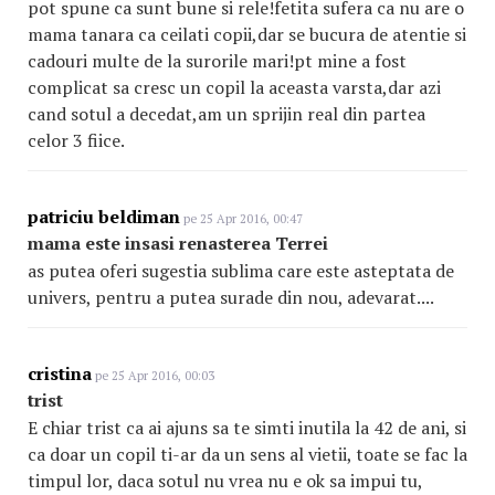
pot spune ca sunt bune si rele!fetita sufera ca nu are o
mama tanara ca ceilati copii,dar se bucura de atentie si
cadouri multe de la surorile mari!pt mine a fost
complicat sa cresc un copil la aceasta varsta,dar azi
cand sotul a decedat,am un sprijin real din partea
celor 3 fiice.
patriciu beldiman
pe 25 Apr 2016, 00:47
mama este insasi renasterea Terrei
as putea oferi sugestia sublima care este asteptata de
univers, pentru a putea surade din nou, adevarat....
cristina
pe 25 Apr 2016, 00:03
trist
E chiar trist ca ai ajuns sa te simti inutila la 42 de ani, si
ca doar un copil ti-ar da un sens al vietii, toate se fac la
timpul lor, daca sotul nu vrea nu e ok sa impui tu,