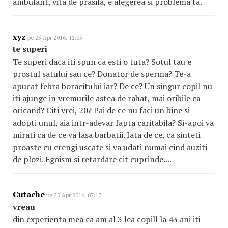
ambulant, vita de prasila, e alegerea si problema ta.
xyz
pe 25 Apr 2016, 12:05
te superi
Te superi daca iti spun ca esti o tuta? Sotul tau e
prostul satului sau ce? Donator de sperma? Te-a
apucat febra boracitului iar? De ce? Un singur copil nu
iti ajunge in vremurile astea de rahat, mai oribile ca
oricand? Citi vrei, 20? Pai de ce nu faci un bine si
adopti unul, aia intr-adevar fapta caritabila? Si-apoi va
mirati ca de ce va lasa barbatii. Iata de ce, ca sinteti
proaste cu crengi uscate si va udati numai cind auziti
de plozi. Egoism si retardare cit cuprinde....
Cutache
pe 25 Apr 2016, 07:17
vreau
din experienta mea ca am al 3 lea copill la 43 ani iti