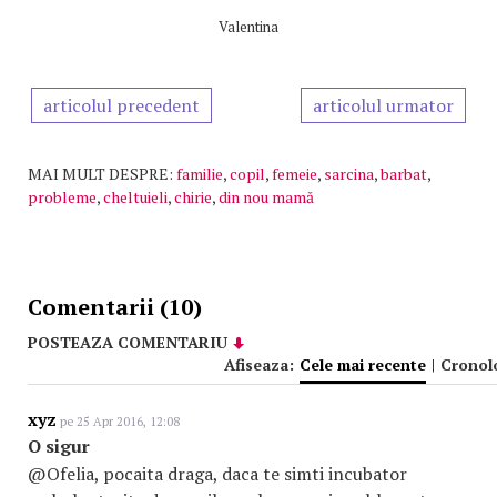
Valentina
articolul precedent
articolul urmator
MAI MULT DESPRE:
familie
,
copil
,
femeie
,
sarcina
,
barbat
,
probleme
,
cheltuieli
,
chirie
,
din nou mamă
Comentarii (10)
POSTEAZA COMENTARIU
Afiseaza:
Cele mai recente
|
Cronol
xyz
pe 25 Apr 2016, 12:08
O sigur
@Ofelia, pocaita draga, daca te simti incubator