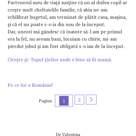
Partenerul meu de viaţă susţine că un al doilea copil ar
creşte mult cheltuielile familie, că abia ne-am
echilibrat bugetul, am terminat de plătit casa, maşina,
şi că el nu poate s-o ia din nou de la început.
Dar, uneori mă gândesc că înainte să-l am pe primul
era la fel, nu aveam bani, locuiam cu chirie, mi-am
pierdut jobul şi am fost obligată s-o iau de la început.
Citeşte şi: Topul ţărilor unde e bine să fii mamă.
Pe ce loc e România?
2
1
Pagina:
De
Valentina