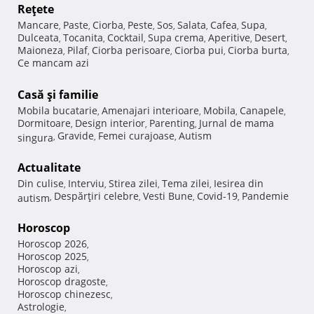
Reţete
Mancare
Paste
Ciorba
Peste
Sos
Salata
Cafea
Supa
,
,
,
,
,
,
,
,
Dulceata
Tocanita
Cocktail
Supa crema
Aperitive
Desert
,
,
,
,
,
,
Maioneza
Pilaf
Ciorba perisoare
Ciorba pui
Ciorba burta
,
,
,
,
,
Ce mancam azi
Casă şi familie
Mobila bucatarie
Amenajari interioare
Mobila
Canapele
,
,
,
,
Dormitoare
Design interior
Parenting
Jurnal de mama
,
,
,
Gravide
Femei curajoase
Autism
singura
,
,
,
Actualitate
Din culise
Interviu
Stirea zilei
Tema zilei
Iesirea din
,
,
,
,
Despărţiri celebre
Vesti Bune
Covid-19
Pandemie
autism
,
,
,
,
Horoscop
Horoscop 2026
,
Horoscop 2025
,
Horoscop azi
,
Horoscop dragoste
,
Horoscop chinezesc
,
Astrologie
,