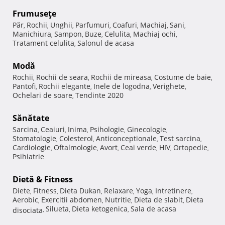
Frumuseţe
Păr
Rochii
Unghii
Parfumuri
Coafuri
Machiaj
Sani
,
,
,
,
,
,
,
Manichiura
Sampon
Buze
Celulita
Machiaj ochi
,
,
,
,
,
Tratament celulita
Salonul de acasa
,
Modă
Rochii
Rochii de seara
Rochii de mireasa
Costume de baie
,
,
,
,
Pantofi
Rochii elegante
Inele de logodna
Verighete
,
,
,
,
Ochelari de soare
Tendinte 2020
,
Sănătate
Sarcina
Ceaiuri
Inima
Psihologie
Ginecologie
,
,
,
,
,
Stomatologie
Colesterol
Anticonceptionale
Test sarcina
,
,
,
,
Cardiologie
Oftalmologie
Avort
Ceai verde
HIV
Ortopedie
,
,
,
,
,
,
Psihiatrie
Dietă & Fitness
Diete
Fitness
Dieta Dukan
Relaxare
Yoga
Intretinere
,
,
,
,
,
,
Aerobic
Exercitii abdomen
Nutritie
Dieta de slabit
Dieta
,
,
,
,
Silueta
Dieta ketogenica
Sala de acasa
disociata
,
,
,